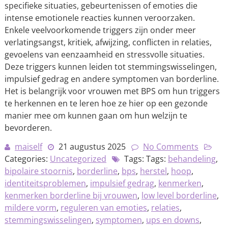
specifieke situaties, gebeurtenissen of emoties die
intense emotionele reacties kunnen veroorzaken.
Enkele veelvoorkomende triggers zijn onder meer
verlatingsangst, kritiek, afwijzing, conflicten in relaties,
gevoelens van eenzaamheid en stressvolle situaties.
Deze triggers kunnen leiden tot stemmingswisselingen,
impulsief gedrag en andere symptomen van borderline.
Het is belangrijk voor vrouwen met BPS om hun triggers
te herkennen en te leren hoe ze hier op een gezonde
manier mee om kunnen gaan om hun welzijn te
bevorderen.
maiself
21 augustus 2025
No Comments
Categories:
Uncategorized
Tags: Tags:
behandeling
,
bipolaire stoornis
,
borderline
,
bps
,
herstel
,
hoop
,
identiteitsproblemen
,
impulsief gedrag
,
kenmerken
,
kenmerken borderline bij vrouwen
,
low level borderline
,
mildere vorm
,
reguleren van emoties
,
relaties
,
stemmingswisselingen
,
symptomen
,
ups en downs
,