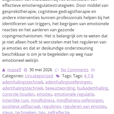
effectieve emotieregulatiestrategieën. Door middel van
gesprekstherapie, cognitieve gedragstherapie en
andere interventies kunnen professionals helpen bij het
identificeren van triggers, het begrijpen van emotionele
reacties en het aanleren van gezonde
copingmechanismen. Het is belangrijk om te weten dat
je niet alleen hoeft te worstelen met het reguleren van
je emoties en dat er deskundige ondersteuning
beschikbaar is om je te begeleiden op weg naar
emotioneel welzijn.
maiself
30 mei 2026
No Comments
Categories:
Uncategorized
Tags: Tags:
4-7-8
ademhalingstechniek
,
ademhalingsoefeningen
,
ademhalingstechniek
,
bewustwording
,
buikademhaling
,
controle houden
,
emoties
,
emotionele regulatie
,
innerlijke rust
,
mindfulness
,
mindfulness-oefeningen
,
positieve zelfspraak
,
reguleren
,
reguleren van emoties
,
steun
,
technieken
,
tips
,
zelfreflectie