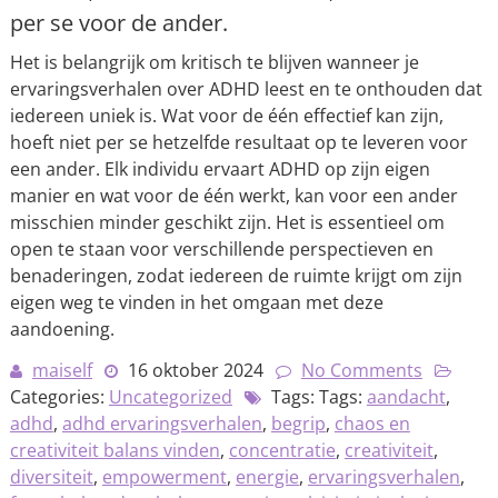
per se voor de ander.
Het is belangrijk om kritisch te blijven wanneer je
ervaringsverhalen over ADHD leest en te onthouden dat
iedereen uniek is. Wat voor de één effectief kan zijn,
hoeft niet per se hetzelfde resultaat op te leveren voor
een ander. Elk individu ervaart ADHD op zijn eigen
manier en wat voor de één werkt, kan voor een ander
misschien minder geschikt zijn. Het is essentieel om
open te staan voor verschillende perspectieven en
benaderingen, zodat iedereen de ruimte krijgt om zijn
eigen weg te vinden in het omgaan met deze
aandoening.
maiself
16 oktober 2024
No Comments
Categories:
Uncategorized
Tags: Tags:
aandacht
,
adhd
,
adhd ervaringsverhalen
,
begrip
,
chaos en
creativiteit balans vinden
,
concentratie
,
creativiteit
,
diversiteit
,
empowerment
,
energie
,
ervaringsverhalen
,