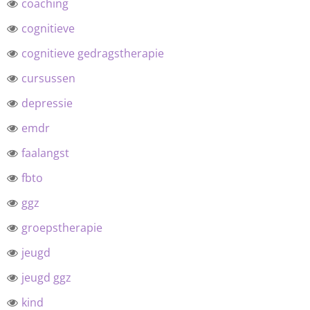
coaching
cognitieve
cognitieve gedragstherapie
cursussen
depressie
emdr
faalangst
fbto
ggz
groepstherapie
jeugd
jeugd ggz
kind