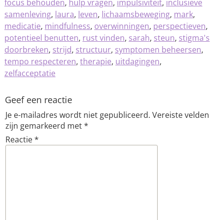
focus behouden
,
hulp vragen
,
impulsiviteit
,
inclusieve
samenleving
,
laura
,
leven
,
lichaamsbeweging
,
mark
,
medicatie
,
mindfulness
,
overwinningen
,
perspectieven
,
potentieel benutten
,
rust vinden
,
sarah
,
steun
,
stigma's
doorbreken
,
strijd
,
structuur
,
symptomen beheersen
,
tempo respecteren
,
therapie
,
uitdagingen
,
zelfacceptatie
Geef een reactie
Je e-mailadres wordt niet gepubliceerd.
Vereiste velden
zijn gemarkeerd met
*
Reactie
*