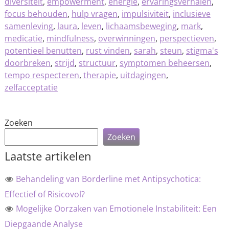
diversiteit
,
empowerment
,
energie
,
ervaringsverhalen
,
focus behouden
,
hulp vragen
,
impulsiviteit
,
inclusieve
samenleving
,
laura
,
leven
,
lichaamsbeweging
,
mark
,
medicatie
,
mindfulness
,
overwinningen
,
perspectieven
,
potentieel benutten
,
rust vinden
,
sarah
,
steun
,
stigma's
doorbreken
,
strijd
,
structuur
,
symptomen beheersen
,
tempo respecteren
,
therapie
,
uitdagingen
,
zelfacceptatie
Zoeken
Zoeken
Laatste artikelen
Behandeling van Borderline met Antipsychotica:
Effectief of Risicovol?
Mogelijke Oorzaken van Emotionele Instabiliteit: Een
Diepgaande Analyse