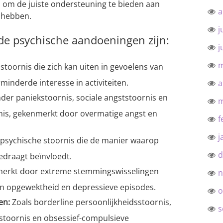
om de juiste ondersteuning te bieden aan
a
 hebben.
j
e psychische aandoeningen zijn:
j
m
oornis die zich kan uiten in gevoelens van
minderde interesse in activiteiten.
a
er paniekstoornis, sociale angststoornis en
m
nis, gekenmerkt door overmatige angst en
f
j
 psychische stoornis die de manier waarop
d
edraagt beïnvloedt.
rkt door extreme stemmingswisselingen
n
n opgewektheid en depressieve episodes.
o
en:
Zoals borderline persoonlijkheidsstoornis,
s
sstoornis en obsessief-compulsieve