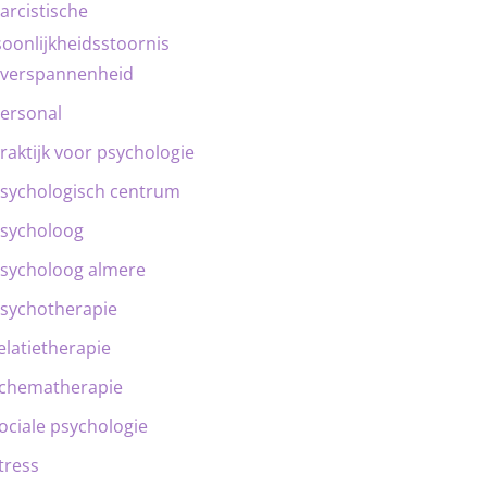
arcistische
oonlijkheidsstoornis
verspannenheid
ersonal
raktijk voor psychologie
sychologisch centrum
sycholoog
sycholoog almere
sychotherapie
elatietherapie
chematherapie
ociale psychologie
tress