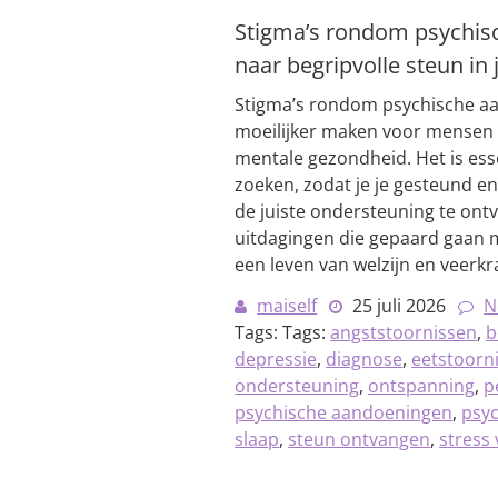
Stigma’s rondom psychis
naar begripvolle steun in
Stigma’s rondom psychische a
moeilijker maken voor mensen 
mentale gezondheid. Het is ess
zoeken, zodat je je gesteund 
de juiste ondersteuning te ont
uitdagingen die gepaard gaan 
een leven van welzijn en veerkr
maiself
25 juli 2026
N
Tags: Tags:
angststoornissen
,
b
depressie
,
diagnose
,
eetstoorn
ondersteuning
,
ontspanning
,
p
psychische aandoeningen
,
psyc
slaap
,
steun ontvangen
,
stress