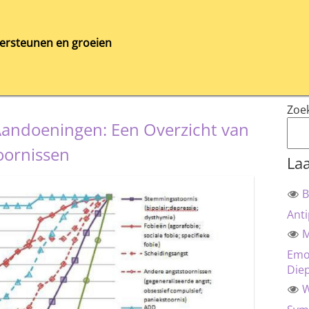
ersteunen en groeien
Zoe
 Aandoeningen: Een Overzicht van
oornissen
Laa
B
Anti
M
Emot
Die
W