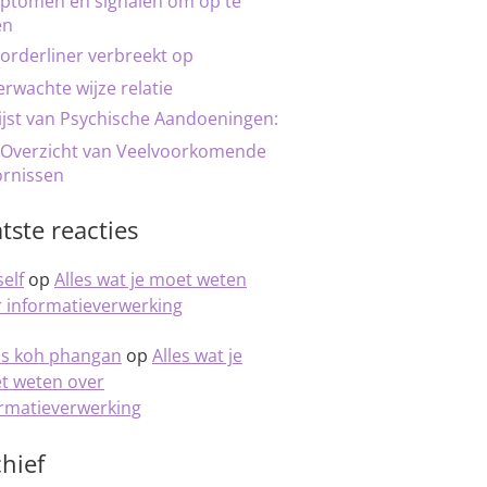
ptomen en signalen om op te
en
orderliner verbreekt op
rwachte wijze relatie
ijst van Psychische Aandoeningen:
 Overzicht van Veelvoorkomende
ornissen
tste reacties
elf
op
Alles wat je moet weten
 informatieverwerking
is koh phangan
op
Alles wat je
t weten over
ormatieverwerking
hief