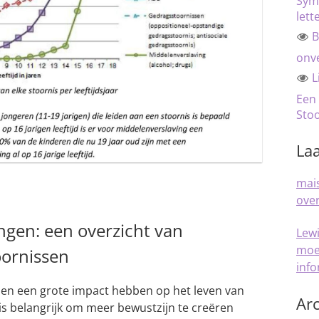
Sym
lett
B
onve
L
Een
Sto
Laa
mais
over
gen: een overzicht van
Lew
moe
ornissen
inf
en een grote impact hebben op het leven van
Arc
s belangrijk om meer bewustzijn te creëren