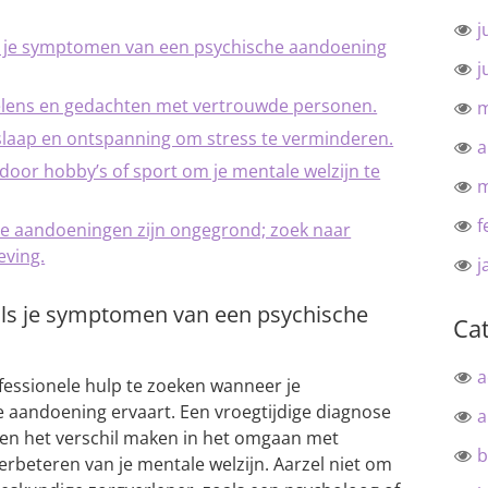
j
ls je symptomen van een psychische aandoening
j
oelens en gedachten met vertrouwde personen.
m
slaap en ontspanning om stress te verminderen.
a
ng door hobby’s of sport om je mentale welzijn te
m
f
e aandoeningen zijn ongegrond; zoek naar
eving.
j
als je symptomen van een psychische
Ca
a
fessionele hulp te zoeken wanneer je
aandoening ervaart. Een vroegtijdige diagnose
a
en het verschil maken in het omgaan met
b
rbeteren van je mentale welzijn. Aarzel niet om