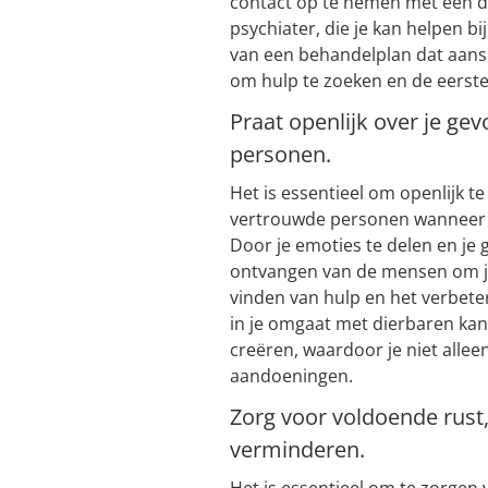
contact op te nemen met een d
psychiater, die je kan helpen bi
van een behandelplan dat aanslu
om hulp te zoeken en de eerste 
Praat openlijk over je g
personen.
Het is essentieel om openlijk t
vertrouwde personen wanneer 
Door je emoties te delen en je 
ontvangen van de mensen om je 
vinden van hulp en het verbeter
in je omgaat met dierbaren ka
creëren, waardoor je niet alleen
aandoeningen.
Zorg voor voldoende rust
verminderen.
Het is essentieel om te zorgen