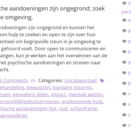
n
che aandoeningen zijn ongegrond; zoek
pers
 je omgeving.
o
andoeningen zijn ongegrond en kunnen het
p
om hulp te zoeken en open te zijn over hun
p
entieel om begripvolle steun in je omgeving te
en gehoord voelt. Door open te communiceren en
p
vangen, kun je werken aan het overwinnen van de
p
met psychische aandoeningen en streven naar
acht.
p
o Comments
Categories:
Uncategorized
p
ehandeling
,
bewustzijn
,
bipolaire stoornis
,
r
issen
,
gevoelens delen
,
impact
,
mentale welzijn
,
ersoonlijkheidsstoornissen
,
professionele hulp
,
s
hische aandoeningen lijst
,
rust
,
schizofrenie
,
s
 verminderen
s