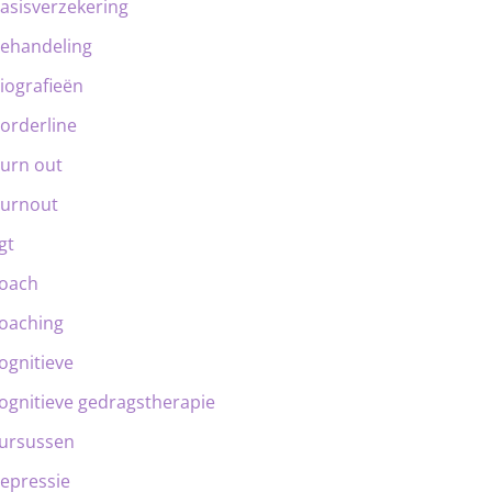
asisverzekering
ehandeling
iografieën
orderline
urn out
urnout
gt
oach
oaching
ognitieve
ognitieve gedragstherapie
ursussen
epressie