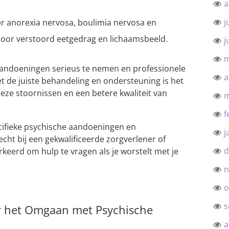
a
j
 anorexia nervosa, boulimia nervosa en
door verstoord eetgedrag en lichaamsbeeld.
j
m
 aandoeningen serieus te nemen en professionele
a
et de juiste behandeling en ondersteuning is het
deze stoornissen en een betere kwaliteit van
m
f
cifieke psychische aandoeningen en
j
echt bij een gekwalificeerde zorgverlener of
d
erkeerd om hulp te vragen als je worstelt met je
n
o
s
oor het Omgaan met Psychische
a