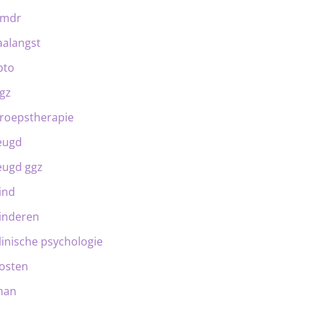
emdr
aalangst
bto
gz
roepstherapie
eugd
eugd ggz
ind
inderen
linische psychologie
osten
man