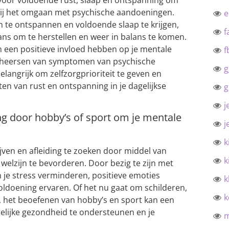
 bij het omgaan met psychische aandoeningen.
m te ontspannen en voldoende slaap te krijgen,
f
kans om te herstellen en weer in balans te komen.
 een positieve invloed hebben op je mentale
f
 beheersen van symptomen van psychische
g
langrijk om zelfzorgprioriteit te geven en
n van rust en ontspanning in je dagelijkse
g
j
ding door hobby’s of sport om je mentale
j
k
lijven en afleiding te zoeken door middel van
k
welzijn te bevorderen. Door bezig te zijn met
kun je stress verminderen, positieve emoties
k
oldoening ervaren. Of het nu gaat om schilderen,
k
, het beoefenen van hobby’s en sport kan een
telijke gezondheid te ondersteunen en je