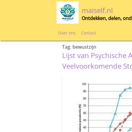
Skip
maiself.nl
to
content
Ontdekken, delen, ond
Over ons
Contact
Tag:
bewustzijn
Lijst van Psychische
Veelvoorkomende St