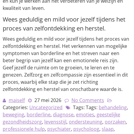
en kun je werken aan het verbeteren van je welzijn en
kwaliteit van leven.
Wees geduldig en mild voor jezelf tijdens het
proces van zelfontdekking en herstel.
Wees geduldig en mild voor jezelf tijdens het proces van
zelfontdekking en herstel. Het verkennen van mogelijke
symptomen van borderline en het streven naar een
beter begrip van jezelf kan een emotionele reis zijn.
Geef jezelf de ruimte om te groeien, te leren en te
genezen. Zelfzorg en zelfcompassie zijn essentieel in dit
proces, waarbij elke stap die je zet richting
zelfontdekking en herstel van onschatbare waarde is.
maiself
27 mei 2026
No Comments
Categories:
Uncategorized
Tags: Tags:
behandeling
,
beweging
,
borderline
,
diagnose
,
emoties
,
geestelijke
gezondheidszorg
,
levensstijl
,
ondersteuning
,
oorzaken
,
professionele hulp
,
psychiater
,
psycholoog
,
slaap
,