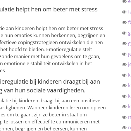
ulatie helpt hen om beter met stress
f
f
ie aan kinderen helpt hen om beter met stress
g
 ze hun emoties kunnen herkennen, begrijpen en
ectieve copingstrategieën ontwikkelen die hen
g
 het hoofd te bieden. Emotieregulatie stelt
j
ezonde manier met hun gevoelens om te gaan,
 emotionele stabiliteit ontwikkelen in het
j
es.
k
regulatie bij kinderen draagt bij aan
k
g van hun sociale vaardigheden.
k
tie bij kinderen draagt bij aan een positieve
k
vaardigheden. Wanneer kinderen leren om op een
 om te gaan, zijn ze beter in staat om
op te lossen en effectief te communiceren met
n
ennen, begrijpen en beheersen, kunnen