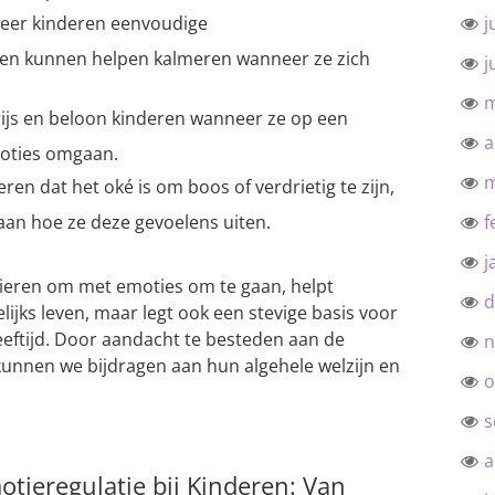
eer kinderen eenvoudige
j
en kunnen helpen kalmeren wanneer ze zich
j
m
ijs en beloon kinderen wanneer ze op een
a
moties omgaan.
m
ren dat het oké is om boos of verdrietig te zijn,
 aan hoe ze deze gevoelens uiten.
f
j
ieren om met emoties om te gaan, helpt
d
lijks leven, maar legt ook een stevige basis voor
eeftijd. Door aandacht te besteden aan de
n
kunnen we bijdragen aan hun algehele welzijn en
o
s
a
tieregulatie bij Kinderen: Van