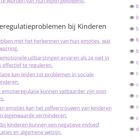
 te worden van hun eigen gevoelens.
b
b
eregulatieproblemen bij Kinderen
b
b
ebben met het herkennen van hun emoties, wat
rwarring.
b
otionele uitbarstingen ervaren als ze niet in
c
 effectief te reguleren.
c
atie kan leiden tot problemen in sociale
 anderen.
c
 emotieregulatie kunnen vatbaarder zijn voor
c
es.
c
n emoties kan het zelfvertrouwen van kinderen
an eigenwaarde verminderen.
c
bij kinderen kunnen een negatieve invloed
d
aties en algemene welzijn.