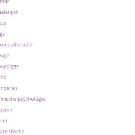
emdr
aalangst
bto
gz
roepstherapie
eugd
eugd ggz
ind
inderen
linische psychologie
osten
man
arcistische