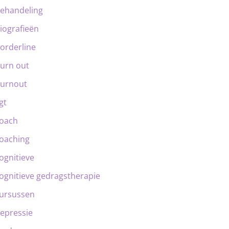
ehandeling
iografieën
orderline
urn out
urnout
gt
oach
oaching
ognitieve
ognitieve gedragstherapie
ursussen
epressie