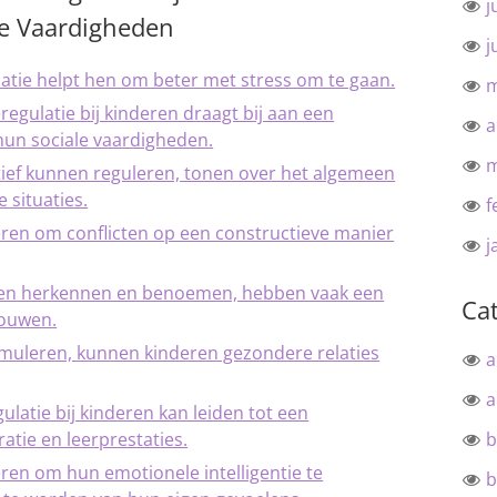
j
le Vaardigheden
j
atie helpt hen om beter met stress om te gaan.
m
egulatie bij kinderen draagt bij aan een
a
 hun sociale vaardigheden.
m
tief kunnen reguleren, tonen over het algemeen
 situaties.
f
eren om conflicten op een constructieve manier
j
nen herkennen en benoemen, hebben vaak een
Ca
rouwen.
imuleren, kunnen kinderen gezondere relaties
a
a
latie bij kinderen kan leiden tot een
atie en leerprestaties.
b
eren om hun emotionele intelligentie te
b