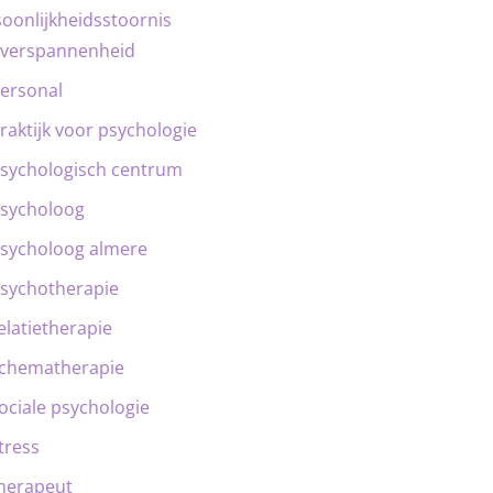
oonlijkheidsstoornis
verspannenheid
ersonal
raktijk voor psychologie
sychologisch centrum
sycholoog
sycholoog almere
sychotherapie
elatietherapie
chematherapie
ociale psychologie
tress
herapeut