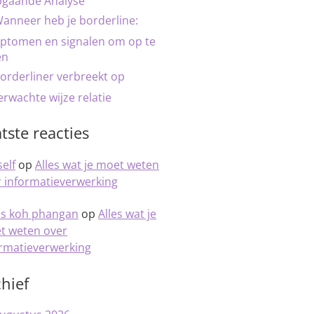
pgaande Analyse
anneer heb je borderline:
ptomen en signalen om op te
en
orderliner verbreekt op
rwachte wijze relatie
tste reacties
elf
op
Alles wat je moet weten
 informatieverwerking
is koh phangan
op
Alles wat je
t weten over
ormatieverwerking
hief