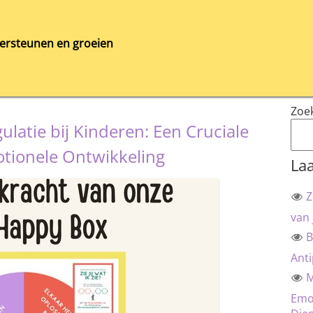
ersteunen en groeien
Zoe
latie bij Kinderen: Een Cruciale
tionele Ontwikkeling
Laa
Z
van 
B
Anti
M
Emot