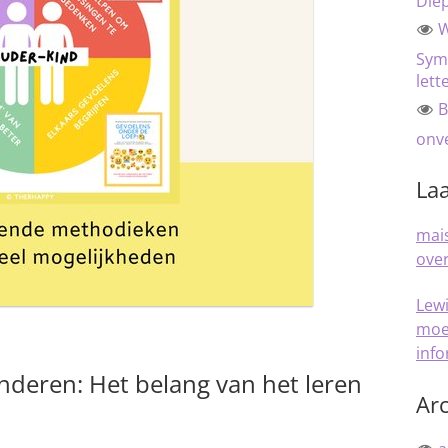
Die
W
Sym
lett
B
onve
Laa
mais
over
Lew
moe
inf
inderen: Het belang van het leren
Arc