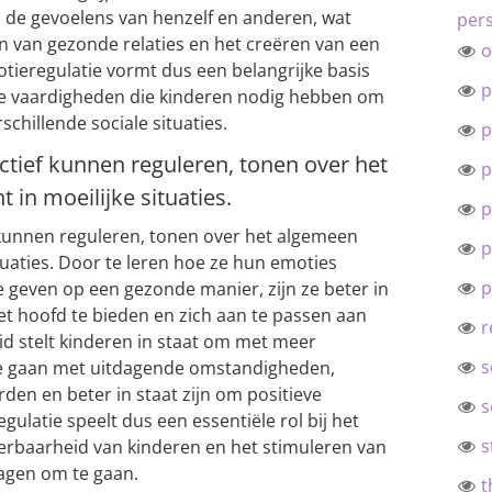
n de gevoelens van henzelf en anderen, wat
pers
n van gezonde relaties en het creëren van een
o
otieregulatie vormt dus een belangrijke basis
p
ale vaardigheden die kinderen nodig hebben om
schillende sociale situaties.
p
ctief kunnen reguleren, tonen over het
p
in moeilijke situaties.
p
 kunnen reguleren, tonen over het algemeen
p
tuaties. Door te leren hoe ze hun emoties
p
geven op een gezonde manier, zijn ze beter in
het hoofd te bieden en zich aan te passen aan
r
d stelt kinderen in staat om met meer
s
te gaan met uitdagende omstandigheden,
den en beter in staat zijn om positieve
s
gulatie speelt dus een essentiële rol bij het
s
rbaarheid van kinderen en het stimuleren van
gen om te gaan.
t