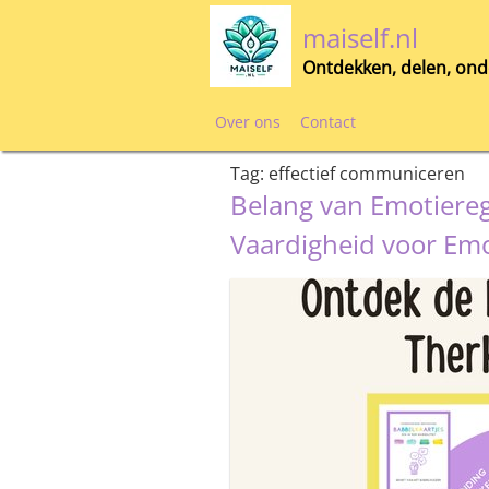
Skip
maiself.nl
to
content
Ontdekken, delen, ond
Over ons
Contact
Tag:
effectief communiceren
Belang van Emotieregu
Vaardigheid voor Emo