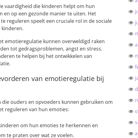
a
ële vaardigheid die kinderen helpt om hun
j
n en op een gezonde manier te uiten. Het
e reguleren speelt een cruciale rol in de sociale
j
 kinderen.
m
t emotieregulatie kunnen overweldigd raken
a
iden tot gedragsproblemen, angst en stress.
m
nderen te helpen bij het ontwikkelen van
atie.
f
evorderen van emotieregulatie bij
j
d
n
eën die ouders en opvoeders kunnen gebruiken om
et reguleren van hun emoties:
o
s
kinderen om hun emoties te herkennen en
a
 te praten over wat ze voelen.