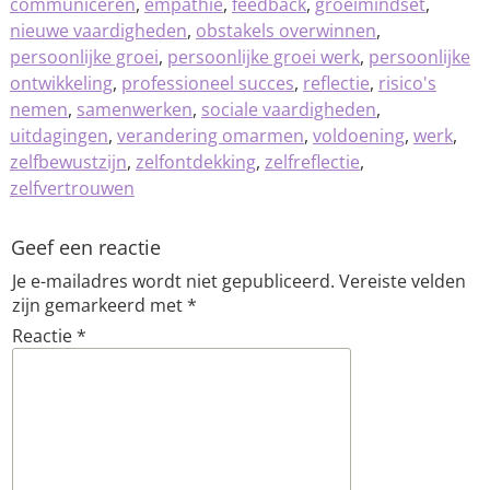
communiceren
,
empathie
,
feedback
,
groeimindset
,
nieuwe vaardigheden
,
obstakels overwinnen
,
persoonlijke groei
,
persoonlijke groei werk
,
persoonlijke
ontwikkeling
,
professioneel succes
,
reflectie
,
risico's
nemen
,
samenwerken
,
sociale vaardigheden
,
uitdagingen
,
verandering omarmen
,
voldoening
,
werk
,
zelfbewustzijn
,
zelfontdekking
,
zelfreflectie
,
zelfvertrouwen
Geef een reactie
Je e-mailadres wordt niet gepubliceerd.
Vereiste velden
zijn gemarkeerd met
*
Reactie
*