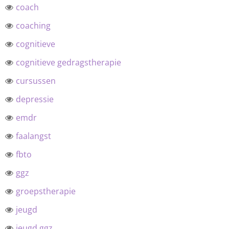
coach
coaching
cognitieve
cognitieve gedragstherapie
cursussen
depressie
emdr
faalangst
fbto
ggz
groepstherapie
jeugd
jeugd ggz