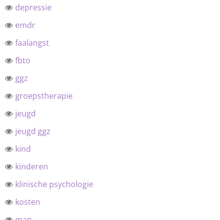
depressie
emdr
faalangst
fbto
ggz
groepstherapie
jeugd
jeugd ggz
kind
kinderen
klinische psychologie
kosten
man