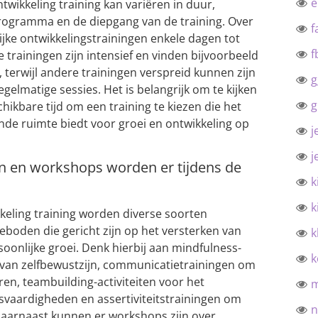
wikkeling training kan variëren in duur,
 programma en de diepgang van de training. Over
f
ke ontwikkelingstrainingen enkele dagen tot
f
trainingen zijn intensief en vinden bijvoorbeeld
terwijl andere trainingen verspreid kunnen zijn
g
lmatige sessies. Het is belangrijk om te kijken
g
hikbare tijd om een training te kiezen die het
ende ruimte biedt voor groei en ontwikkeling op
j
j
n en workshops worden er tijdens de
k
k
kkeling training worden diverse soorten
boden die gericht zijn op het versterken van
k
oonlijke groei. Denk hierbij aan mindfulness-
k
 van zelfbewustzijn, communicatietrainingen om
en, teambuilding-activiteiten voor het
vaardigheden en assertiviteitstrainingen om
n
Daarnaast kunnen er workshops zijn over