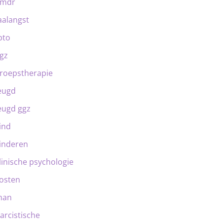
emdr
aalangst
bto
gz
roepstherapie
eugd
eugd ggz
ind
inderen
linische psychologie
osten
man
arcistische