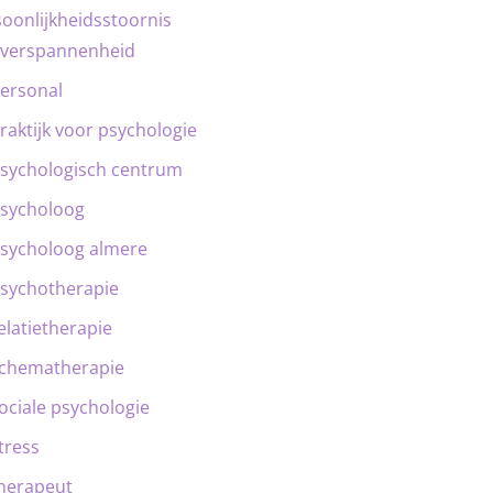
oonlijkheidsstoornis
verspannenheid
ersonal
raktijk voor psychologie
sychologisch centrum
sycholoog
sycholoog almere
sychotherapie
elatietherapie
chematherapie
ociale psychologie
tress
herapeut