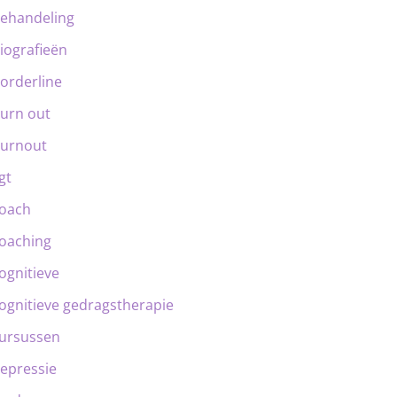
ehandeling
iografieën
orderline
urn out
urnout
gt
oach
oaching
ognitieve
ognitieve gedragstherapie
ursussen
epressie