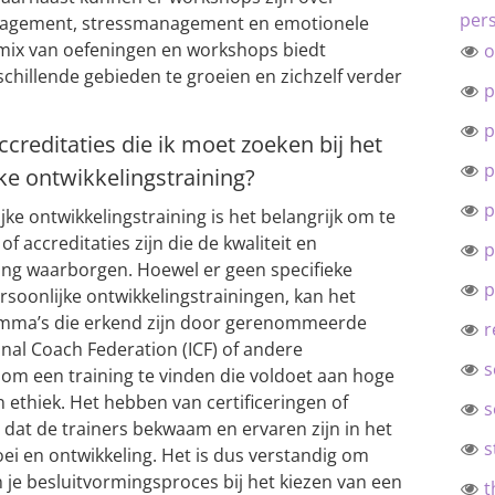
pers
anagement, stressmanagement en emotionele
e mix van oefeningen en workshops biedt
o
hillende gebieden te groeien en zichzelf verder
p
p
accreditaties die ik moet zoeken bij het
p
ke ontwikkelingstraining?
p
jke ontwikkelingstraining is het belangrijk om te
of accreditaties zijn die de kwaliteit en
p
ing waarborgen. Hoewel er geen specifieke
p
ersoonlijke ontwikkelingstrainingen, kan het
amma’s die erkend zijn door gerenommeerde
r
onal Coach Federation (ICF) of andere
s
om een training te vinden die voldoet aan hoge
 ethiek. Het hebben van certificeringen of
s
 dat de trainers bekwaam en ervaren zijn in het
s
ei en ontwikkeling. Het is dus verstandig om
je besluitvormingsproces bij het kiezen van een
t