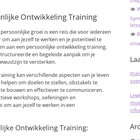
Die
W
nlijke Ontwikkeling Training
Sym
lett
persoonlijke groei is een reis die voor iedereen
B
 om aan jezelf te werken en je potentieel te
onve
n aan een persoonlijke ontwikkeling training.
structureerde en begeleide aanpak om je
Laa
ewustzijn te versterken.
mais
raining kan verschillende aspecten van je leven
over
e helpen om doelen te stellen, obstakels te
 te bouwen en effectiever te communiceren.
Lew
ctieve workshops, oefeningen en
moe
ns om aan jezelf te werken in een
inf
Arc
ijke Ontwikkeling Training: