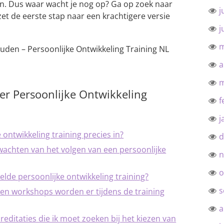
len. Dus waar wacht je nog op? Ga op zoek naar
j
 zet de eerste stap naar een krachtigere versie
j
m
uden – Persoonlijke Ontwikkeling Training NL
a
m
er Persoonlijke Ontwikkeling
f
j
ontwikkeling training precies in?
d
wachten van het volgen van een persoonlijke
n
o
lde persoonlijke ontwikkeling training?
s
en workshops worden er tijdens de training
a
ccreditaties die ik moet zoeken bij het kiezen van