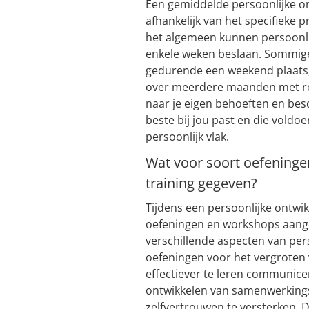
Een gemiddelde persoonlijke ont
afhankelijk van het specifieke
het algemeen kunnen persoonlij
enkele weken beslaan. Sommige 
gedurende een weekend plaats, 
over meerdere maanden met rege
naar je eigen behoeften en besc
beste bij jou past en die voldo
persoonlijk vlak.
Wat voor soort oefeninge
training gegeven?
Tijdens een persoonlijke ontwi
oefeningen en workshops aange
verschillende aspecten van pers
oefeningen voor het vergroten
effectiever te leren communicer
ontwikkelen van samenwerkings
zelfvertrouwen te versterken. 