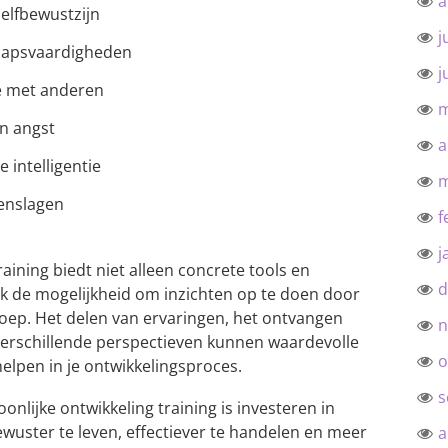
a
zelfbewustzijn
j
chapsvaardigheden
j
e met anderen
m
n angst
a
 intelligentie
m
genslagen
f
j
aining biedt niet alleen concrete tools en
d
k de mogelijkheid om inzichten op te doen door
roep. Het delen van ervaringen, het ontvangen
n
verschillende perspectieven kunnen waardevolle
o
helpen in je ontwikkelingsproces.
s
onlijke ontwikkeling training is investeren in
 bewuster te leven, effectiever te handelen en meer
a