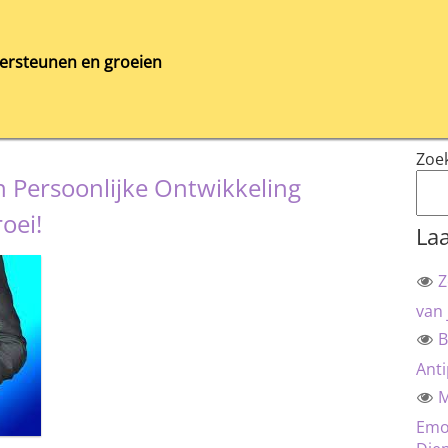
ersteunen en groeien
Zoe
 Persoonlijke Ontwikkeling
oei!
Laa
Z
van 
B
Anti
M
Emot