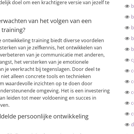
delijk doel om een krachtigere versie van jezelf te
b
b
erwachten van het volgen van een
b
 training?
b
 ontwikkeling training biedt diverse voordelen
rsterken van je zelfkennis, het ontwikkelen van
b
 verbeteren van je communicatie met anderen,
c
angst, het versterken van je emotionele
an je veerkracht bij tegenslagen. Door deel te
c
e niet alleen concrete tools en technieken
c
om waardevolle inzichten op te doen door
ondersteunende omgeving. Het is een investering
c
 kan leiden tot meer voldoening en succes in
c
even.
c
delde persoonlijke ontwikkeling
d