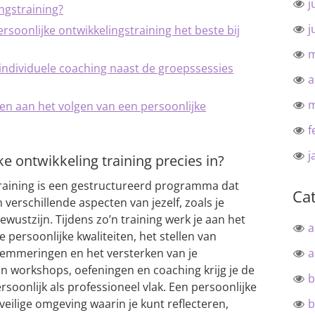
j
ngstraining?
j
rsoonlijke ontwikkelingstraining het beste bij
m
 individuele coaching naast de groepssessies
a
m
en aan het volgen van een persoonlijke
f
j
e ontwikkeling training precies in?
training is een gestructureerd programma dat
Ca
 verschillende aspecten van jezelf, zoals je
wustzijn. Tijdens zo’n training werk je aan het
a
 persoonlijke kwaliteiten, het stellen van
lemmeringen en het versterken van je
a
n workshops, oefeningen en coaching krijg je de
b
soonlijk als professioneel vlak. Een persoonlijke
veilige omgeving waarin je kunt reflecteren,
b