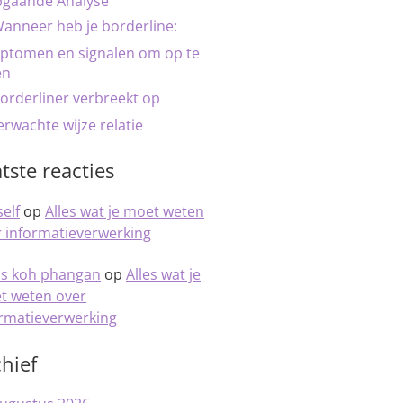
pgaande Analyse
anneer heb je borderline:
ptomen en signalen om op te
en
orderliner verbreekt op
rwachte wijze relatie
tste reacties
elf
op
Alles wat je moet weten
 informatieverwerking
is koh phangan
op
Alles wat je
t weten over
ormatieverwerking
hief