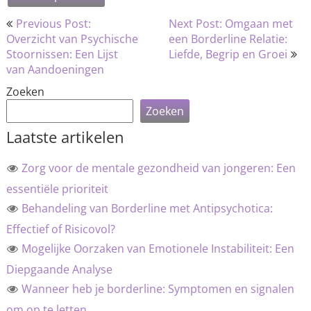
Bericht
Previous Post:
Next Post: Omgaan met
navigatie
Overzicht van Psychische
een Borderline Relatie:
Stoornissen: Een Lijst
Liefde, Begrip en Groei
van Aandoeningen
Zoeken
Zoeken
Laatste artikelen
Zorg voor de mentale gezondheid van jongeren: Een
essentiële prioriteit
Behandeling van Borderline met Antipsychotica:
Effectief of Risicovol?
Mogelijke Oorzaken van Emotionele Instabiliteit: Een
Diepgaande Analyse
Wanneer heb je borderline: Symptomen en signalen
om op te letten