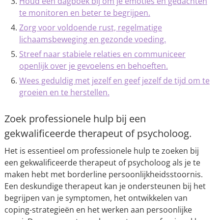
Houd een dagboek bij om je emoties en gedachten
te monitoren en beter te begrijpen.
Zorg voor voldoende rust, regelmatige
lichaamsbeweging en gezonde voeding.
Streef naar stabiele relaties en communiceer
openlijk over je gevoelens en behoeften.
Wees geduldig met jezelf en geef jezelf de tijd om te
groeien en te herstellen.
Zoek professionele hulp bij een
gekwalificeerde therapeut of psycholoog.
Het is essentieel om professionele hulp te zoeken bij
een gekwalificeerde therapeut of psycholoog als je te
maken hebt met borderline persoonlijkheidsstoornis.
Een deskundige therapeut kan je ondersteunen bij het
begrijpen van je symptomen, het ontwikkelen van
coping-strategieën en het werken aan persoonlijke