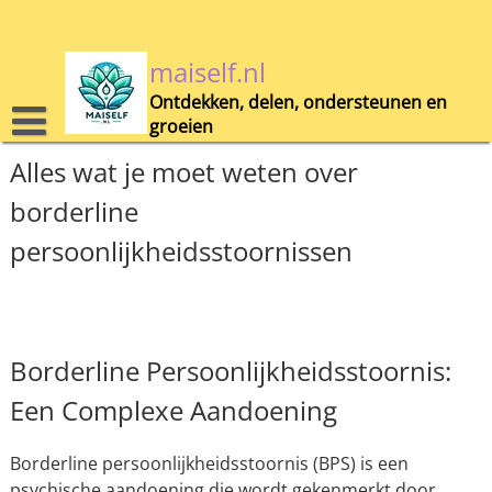
Skip
to
content
maiself.nl
Ontdekken, delen, ondersteunen en
groeien
Alles wat je moet weten over
borderline
persoonlijkheidsstoornissen
Borderline Persoonlijkheidsstoornis:
Een Complexe Aandoening
Borderline persoonlijkheidsstoornis (BPS) is een
psychische aandoening die wordt gekenmerkt door