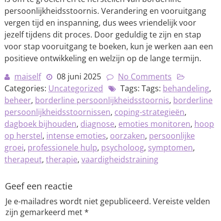
persoonlijkheidsstoornis. Verandering en vooruitgang
vergen tijd en inspanning, dus wees vriendelijk voor
jezelf tijdens dit proces. Door geduldig te zijn en stap
voor stap vooruitgang te boeken, kun je werken aan een
positieve ontwikkeling en welzijn op de lange termijn.
maiself
08 juni 2025
No Comments
Categories:
Uncategorized
Tags: Tags:
behandeling
,
beheer
,
borderline persoonlijkheidsstoornis
,
borderline
persoonlijkheidsstoornissen
,
coping-strategieën
,
dagboek bijhouden
,
diagnose
,
emoties monitoren
,
hoop
op herstel
,
intense emoties
,
oorzaken
,
persoonlijke
groei
,
professionele hulp
,
psycholoog
,
symptomen
,
therapeut
,
therapie
,
vaardigheidstraining
Geef een reactie
Je e-mailadres wordt niet gepubliceerd.
Vereiste velden
zijn gemarkeerd met
*