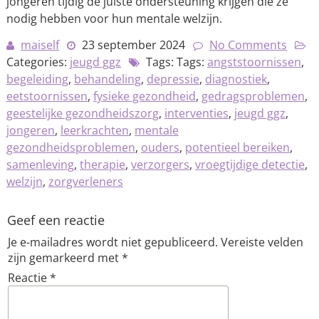
jongeren tijdig de juiste ondersteuning krijgen die ze
nodig hebben voor hun mentale welzijn.
maiself
23 september 2024
No Comments
Categories:
jeugd ggz
Tags: Tags:
angststoornissen
,
begeleiding
,
behandeling
,
depressie
,
diagnostiek
,
eetstoornissen
,
fysieke gezondheid
,
gedragsproblemen
,
geestelijke gezondheidszorg
,
interventies
,
jeugd ggz
,
jongeren
,
leerkrachten
,
mentale
gezondheidsproblemen
,
ouders
,
potentieel bereiken
,
samenleving
,
therapie
,
verzorgers
,
vroegtijdige detectie
,
welzijn
,
zorgverleners
Geef een reactie
Je e-mailadres wordt niet gepubliceerd.
Vereiste velden
zijn gemarkeerd met
*
Reactie
*