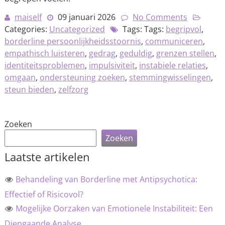
maiself
09 januari 2026
No Comments
Categories:
Uncategorized
Tags: Tags:
begripvol
,
borderline persoonlijkheidsstoornis
,
communiceren
,
empathisch luisteren
,
gedrag
,
geduldig
,
grenzen stellen
,
identiteitsproblemen
,
impulsiviteit
,
instabiele relaties
,
omgaan
,
ondersteuning zoeken
,
stemmingwisselingen
,
steun bieden
,
zelfzorg
Zoeken
Zoeken
Laatste artikelen
Behandeling van Borderline met Antipsychotica:
Effectief of Risicovol?
Mogelijke Oorzaken van Emotionele Instabiliteit: Een
Diepgaande Analyse