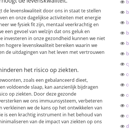
hoogt de levenskwaliteit.
b
e levenskwaliteit door ons in staat te stellen
b
ven en onze dagelijkse activiteiten met energie
b
neer we fysiek fit zijn, mentaal veerkrachtig en
e een gevoel van welzijn dat ons geluk en
b
te investeren in onze gezondheid kunnen we niet
b
een hogere levenskwaliteit bereiken waarin we
en de uitdagingen van het leven met vertrouwen
b
c
deren het risico op ziekten.
c
ewoonten, zoals een gebalanceerd dieet,
c
n voldoende slaap, kan aanzienlijk bijdragen
sico op ziekten. Door deze gezonde
c
 versterken we ons immuunsysteem, verbeteren
c
 verkleinen we de kans op het ontwikkelen van
e is een krachtig instrument in het behoud van
c
inimaliseren van de impact van ziekten op ons
d