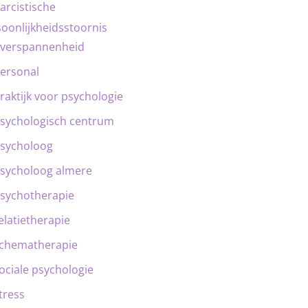
arcistische
oonlijkheidsstoornis
verspannenheid
ersonal
raktijk voor psychologie
sychologisch centrum
sycholoog
sycholoog almere
sychotherapie
elatietherapie
chematherapie
ociale psychologie
tress