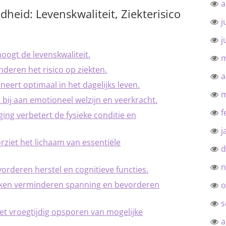
a
heid: Levenskwaliteit, Ziekterisico
j
j
ogt de levenskwaliteit.
m
eren het risico op ziekten.
a
eert optimaal in het dagelijks leven.
m
bij aan emotioneel welzijn en veerkracht.
f
ng verbetert de fysieke conditie en
j
rziet het lichaam van essentiële
d
n
deren herstel en cognitieve functies.
en verminderen spanning en bevorderen
o
s
het vroegtijdig opsporen van mogelijke
a