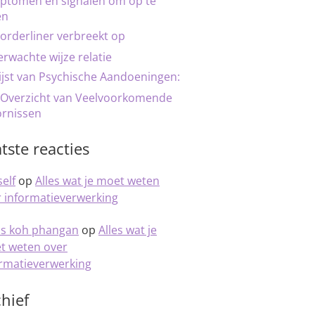
ptomen en signalen om op te
en
orderliner verbreekt op
rwachte wijze relatie
ijst van Psychische Aandoeningen:
 Overzicht van Veelvoorkomende
ornissen
tste reacties
elf
op
Alles wat je moet weten
 informatieverwerking
is koh phangan
op
Alles wat je
t weten over
ormatieverwerking
hief