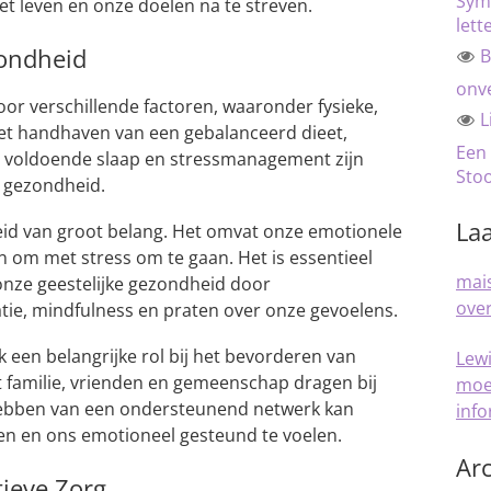
Sym
et leven en onze doelen na te streven.
lett
ondheid
B
onve
r verschillende factoren, waaronder fysieke,
L
Het handhaven van een gebalanceerd dieet,
Een
 voldoende slaap en stressmanagement zijn
Sto
e gezondheid.
Laa
id van groot belang. Het omvat onze emotionele
n om met stress om te gaan. Het is essentieel
mais
nze geestelijke gezondheid door
over
atie, mindfulness en praten over onze gevoelens.
 een belangrijke rol bij het bevorderen van
Lew
t familie, vrienden en gemeenschap dragen bij
moe
 hebben van een ondersteunend netwerk kan
inf
en en ons emotioneel gesteund te voelen.
Arc
tieve Zorg