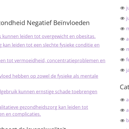
j
j
zondheid Negatief Beïnvloeden
m
kunnen leiden tot overgewicht en obesitas.
a
kan leiden tot een slechte fysieke conditie en
m
f
den tot vermoeidheid, concentratieproblemen en
j
nvloed hebben op zowel de fysieke als mentale
Ca
lgebruik kunnen ernstige schade toebrengen
a
litatieve gezondheidszorg kan leiden tot
a
n en complicaties.
b