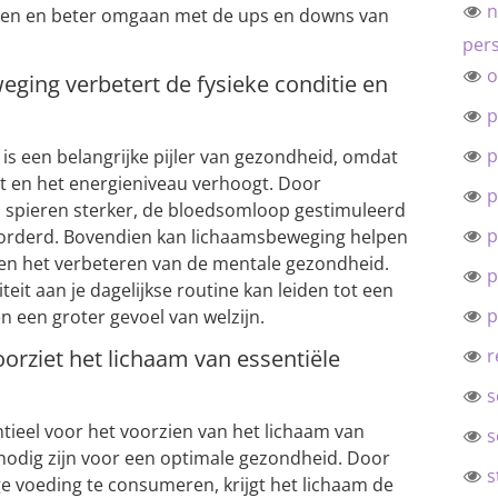
n
varen en beter omgaan met de ups en downs van
pers
o
ging verbetert de fysieke conditie en
p
p
s een belangrijke pijler van gezondheid, omdat
rt en het energieniveau verhoogt. Door
p
 spieren sterker, de bloedsomloop gestimuleerd
p
orderd. Bovendien kan lichaamsbeweging helpen
 en het verbeteren van de mentale gezondheid.
p
teit aan je dagelijkse routine kan leiden tot een
p
en een groter gevoel van welzijn.
orziet het lichaam van essentiële
r
s
tieel voor het voorzien van het lichaam van
s
 nodig zijn voor een optimale gezondheid. Door
s
e voeding te consumeren, krijgt het lichaam de