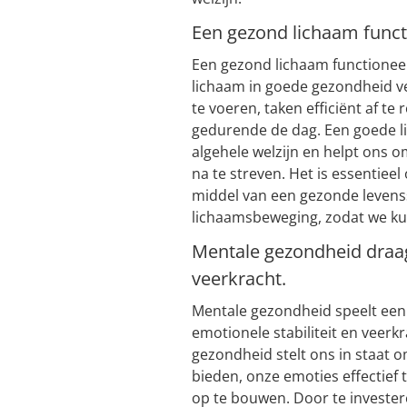
Een gezond lichaam functi
Een gezond lichaam functioneer
lichaam in goede gezondheid verk
te voeren, taken efficiënt af te
gedurende de dag. Een goede li
algehele welzijn en helpt ons 
na te streven. Het is essentiee
middel van een gezonde levenss
lichaamsbeweging, zodat we kun
Mentale gezondheid draag
veerkracht.
Mentale gezondheid speelt een c
emotionele stabiliteit en veer
gezondheid stelt ons in staat o
bieden, onze emoties effectief 
op te bouwen. Door te investe