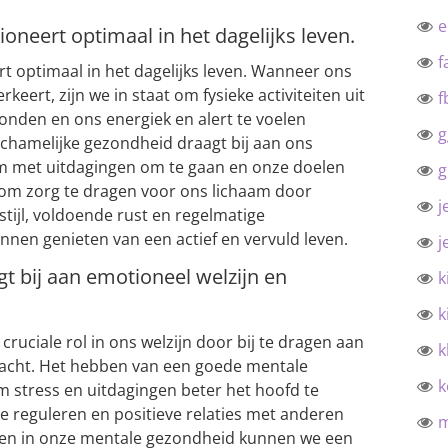
oneert optimaal in het dagelijks leven.
f
t optimaal in het dagelijks leven. Wanneer ons
eert, zijn we in staat om fysieke activiteiten uit
f
 ronden en ons energiek en alert te voelen
g
chamelijke gezondheid draagt bij aan ons
om met uitdagingen om te gaan en onze doelen
g
l om zorg te dragen voor ons lichaam door
j
tijl, voldoende rust en regelmatige
nen genieten van een actief en vervuld leven.
j
t bij aan emotioneel welzijn en
k
k
ruciale rol in ons welzijn door bij te dragen aan
k
kracht. Het hebben van een goede mentale
k
m stress en uitdagingen beter het hoofd te
te reguleren en positieve relaties met anderen
ren in onze mentale gezondheid kunnen we een