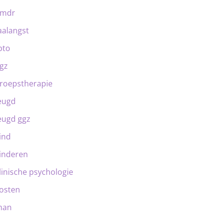
emdr
aalangst
bto
gz
roepstherapie
eugd
eugd ggz
ind
inderen
linische psychologie
osten
man