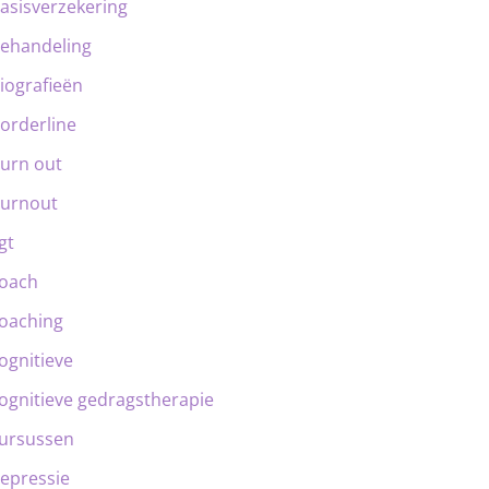
asisverzekering
ehandeling
iografieën
orderline
urn out
urnout
gt
oach
oaching
ognitieve
ognitieve gedragstherapie
ursussen
epressie