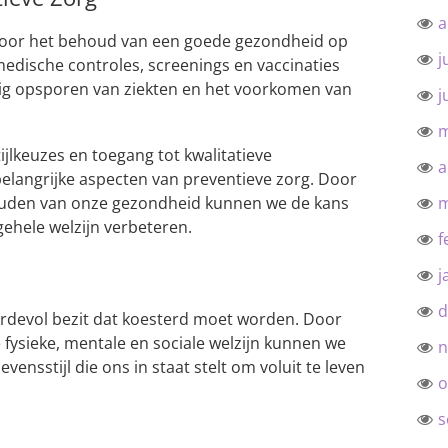
a
l voor het behoud van een goede gezondheid op
j
medische controles, screenings en vaccinaties
dig opsporen van ziekten en het voorkomen van
j
m
jlkeuzes en toegang tot kwalitatieve
a
elangrijke aspecten van preventieve zorg. Door
rhouden van onze gezondheid kunnen we de kans
m
gehele welzijn verbeteren.
f
j
d
rdevol bezit dat koesterd moet worden. Door
fysieke, mentale en sociale welzijn kunnen we
n
vensstijl die ons in staat stelt om voluit te leven
o
.
s