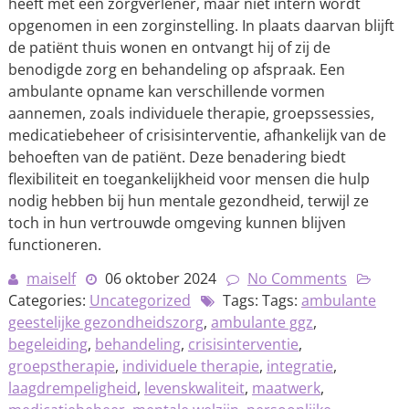
heeft met een zorgverlener, maar niet intern wordt
opgenomen in een zorginstelling. In plaats daarvan blijft
de patiënt thuis wonen en ontvangt hij of zij de
benodigde zorg en behandeling op afspraak. Een
ambulante opname kan verschillende vormen
aannemen, zoals individuele therapie, groepssessies,
medicatiebeheer of crisisinterventie, afhankelijk van de
behoeften van de patiënt. Deze benadering biedt
flexibiliteit en toegankelijkheid voor mensen die hulp
nodig hebben bij hun mentale gezondheid, terwijl ze
toch in hun vertrouwde omgeving kunnen blijven
functioneren.
maiself
06 oktober 2024
No Comments
Categories:
Uncategorized
Tags: Tags:
ambulante
geestelijke gezondheidszorg
,
ambulante ggz
,
begeleiding
,
behandeling
,
crisisinterventie
,
groepstherapie
,
individuele therapie
,
integratie
,
laagdrempeligheid
,
levenskwaliteit
,
maatwerk
,