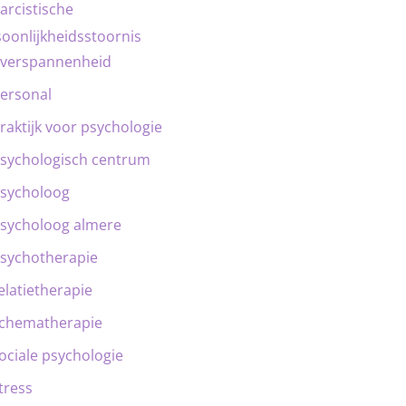
arcistische
oonlijkheidsstoornis
verspannenheid
ersonal
raktijk voor psychologie
sychologisch centrum
sycholoog
sycholoog almere
sychotherapie
elatietherapie
chematherapie
ociale psychologie
tress