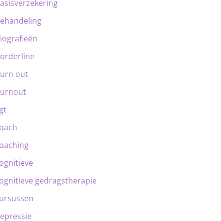
asisverzekering
ehandeling
iografieën
orderline
urn out
urnout
gt
oach
oaching
ognitieve
ognitieve gedragstherapie
ursussen
epressie