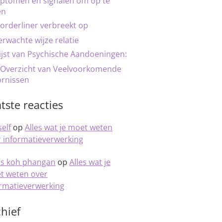
ptomen en signalen om op te
en
orderliner verbreekt op
rwachte wijze relatie
ijst van Psychische Aandoeningen:
 Overzicht van Veelvoorkomende
ornissen
tste reacties
elf
op
Alles wat je moet weten
 informatieverwerking
is koh phangan
op
Alles wat je
t weten over
ormatieverwerking
hief