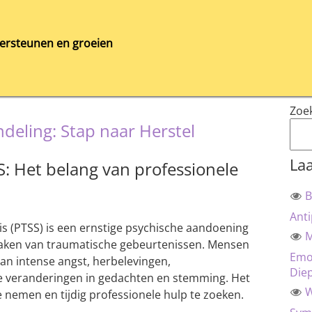
ersteunen en groeien
Zoe
deling: Stap naar Herstel
Laa
: Het belang van professionele
B
Anti
s (PTSS) is een ernstige psychische aandoening
M
aken van traumatische gebeurtenissen. Mensen
Emot
an intense angst, herbelevingen,
Die
e veranderingen in gedachten en stemming. Het
W
e nemen en tijdig professionele hulp te zoeken.