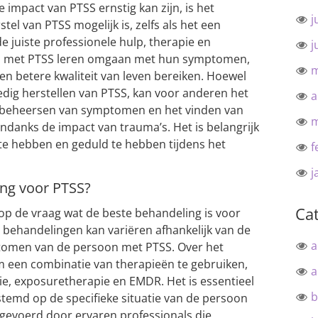
e impact van PTSS ernstig kan zijn, is het
j
tel van PTSS mogelijk is, zelfs als het een
de juiste professionele hulp, therapie en
j
 met PTSS leren omgaan met hun symptomen,
m
en betere kwaliteit van leven bereiken. Hoewel
dig herstellen van PTSS, kan voor anderen het
a
en beheersen van symptomen en het vinden van
m
danks de impact van trauma’s. Het is belangrijk
te hebben en geduld te hebben tijdens het
f
j
ing voor PTSS?
Ca
op de vraag wat de beste behandeling is voor
n behandelingen kan variëren afhankelijk van de
a
tomen van de persoon met PTSS. Over het
een combinatie van therapieën te gebruiken,
a
ie, exposuretherapie en EMDR. Het is essentieel
b
temd op de specifieke situatie van de persoon
gevoerd door ervaren professionals die