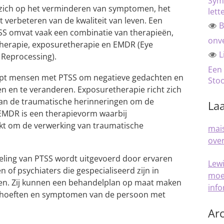
Sym
 zich op het verminderen van symptomen, het
lett
 verbeteren van de kwaliteit van leven. Een
B
SS omvat vaak een combinatie van therapieën,
onve
herapie, exposuretherapie en EMDR (Eye
L
Reprocessing).
Een
lpt mensen met PTSS om negatieve gedachten en
Sto
en en te veranderen. Exposuretherapie richt zich
n aan de traumatische herinneringen om de
Laa
 EMDR is een therapievorm waarbij
t om de verwerking van traumatische
mais
over
deling van PTSS wordt uitgevoerd door ervaren
Lew
 of psychiaters die gespecialiseerd zijn in
moe
en. Zij kunnen een behandelplan op maat maken
inf
 behoeften en symptomen van de persoon met
Arc