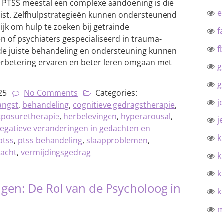
t PTSS meestal een complexe aandoening is die
eist. Zelfhulpstrategieën kunnen ondersteunend
lijk om hulp te zoeken bij getrainde
f
n of psychiaters gespecialiseerd in trauma-
f
 de juiste behandeling en ondersteuning kunnen
rbetering ervaren en beter leren omgaan met
g
g
25
No Comments
Categories:
j
angst
,
behandeling
,
cognitieve gedragstherapie
,
xposuretherapie
,
herbelevingen
,
hyperarousal
,
j
egatieve veranderingen in gedachten en
k
ptss
,
ptss behandeling
,
slaapproblemen
,
racht
,
vermijdingsgedrag
k
k
ngen: De Rol van de Psycholoog in
k