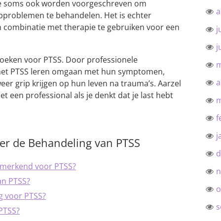
ie soms ook worden voorgeschreven om
a
pproblemen te behandelen. Het is echter
in combinatie met therapie te gebruiken voor een
j
j
 zoeken voor PTSS. Door professionele
m
et PTSS leren omgaan met hun symptomen,
a
eer grip krijgen op hun leven na trauma’s. Aarzel
 een professional als je denkt dat je last hebt
m
f
j
ver de Behandeling van PTSS
d
enmerkend voor PTSS?
n
van PTSS?
o
g voor PTSS?
s
 PTSS?