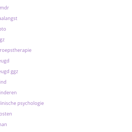
emdr
aalangst
bto
gz
roepstherapie
eugd
eugd ggz
ind
inderen
linische psychologie
osten
man