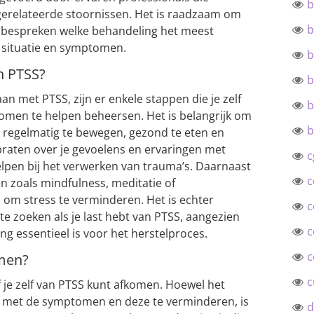
b
-gerelateerde stoornissen. Het is raadzaam om
b
 bespreken welke behandeling het meest
e situatie en symptomen.
b
n PTSS?
b
 met PTSS, zijn er enkele stappen die je zelf
b
en te helpen beheersen. Het is belangrijk om
b
r regelmatig te bewegen, gezond te eten en
raten over je gevoelens en ervaringen met
c
pen bij het verwerken van trauma’s. Daarnaast
c
 zoals mindfulness, meditatie of
om stress te verminderen. Het is echter
c
te zoeken als je last hebt van PTSS, aangezien
c
g essentieel is voor het herstelproces.
c
omen?
c
f je zelf van PTSS kunt afkomen. Hoewel het
n met de symptomen en deze te verminderen, is
d