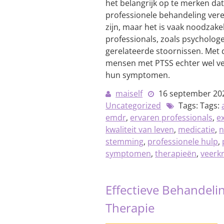
het belangrijk op te merken da
professionele behandeling ver
zijn, maar het is vaak noodzake
professionals, zoals psychologe
gerelateerde stoornissen. Met
mensen met PTSS echter wel ve
hun symptomen.
maiself
16 september 20
Uncategorized
Tags: Tags:
emdr
,
ervaren professionals
,
e
kwaliteit van leven
,
medicatie
,
n
stemming
,
professionele hulp
,
symptomen
,
therapieën
,
veerk
Effectieve Behandeli
Therapie