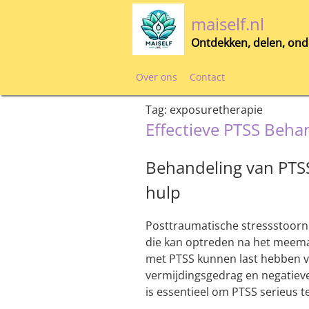
Skip
maiself.nl
to
content
Ontdekken, delen, ond
Over ons
Contact
Tag:
exposuretherapie
Effectieve PTSS Behan
Behandeling van PTSS
hulp
Posttraumatische stressstoorni
die kan optreden na het meem
met PTSS kunnen last hebben v
vermijdingsgedrag en negatiev
is essentieel om PTSS serieus t