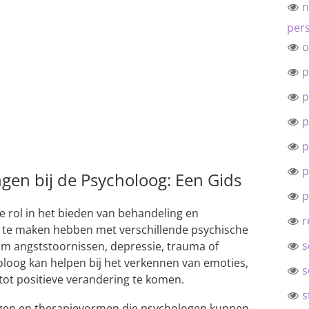
n
pers
o
p
p
p
p
p
ngen bij de Psycholoog: Een Gids
p
e rol in het bieden van behandeling en
r
 te maken hebben met verschillende psychische
s
om angststoornissen, depressie, trauma of
loog kan helpen bij het verkennen van emoties,
s
ot positieve verandering te komen.
s
ingen en therapievormen die psychologen kunnen