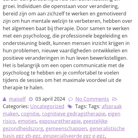
groei. Individuen die openstaan voor verandering,
bereid zijn om aan zichzelf te werken en gemotiveerd
zijn om hun mentale welzijn te verbeteren, hebben over
het algemeen baat bij therapie. Door samen te werken
met een psycholoog, die professionele begeleiding en
ondersteuning biedt, kunnen mensen inzicht krijgen in
hun problemen, nieuwe vaardigheden ontwikkelen en
positieve veranderingen in hun leven bewerkstelligen.
Het is belangrijk om een open communicatie met de
psycholoog te hebben en je comfortabel te voelen
tijdens de sessies om het maximale voordeel uit de
therapie te halen.
maiself
03 april 2024
No Comments
Categories:
Uncategorized
Tags: Tags:
afspraak
maken
,
cognitie
,
cognitieve gedragstherapie
,
eigen
risico
,
emoties
,
exposuretherapie
,
geestelijke
gezondheidszorg
,
gemeenschappen
,
generalistische
basis ggz gb-ggz
,
gespecialiseerde ggz g-ggz
,