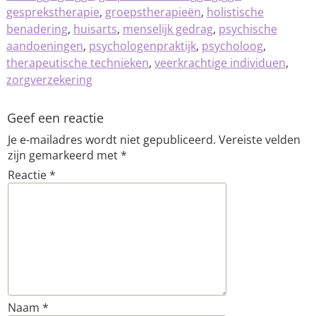
gesprekstherapie
,
groepstherapieën
,
holistische
benadering
,
huisarts
,
menselijk gedrag
,
psychische
aandoeningen
,
psychologenpraktijk
,
psycholoog
,
therapeutische technieken
,
veerkrachtige individuen
,
zorgverzekering
Geef een reactie
Je e-mailadres wordt niet gepubliceerd.
Vereiste velden
zijn gemarkeerd met
*
Reactie
*
Naam
*