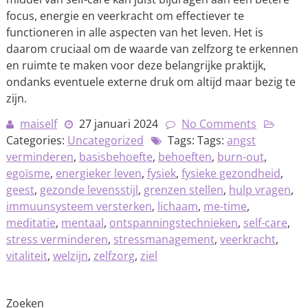
focus, energie en veerkracht om effectiever te
functioneren in alle aspecten van het leven. Het is
daarom cruciaal om de waarde van zelfzorg te erkennen
en ruimte te maken voor deze belangrijke praktijk,
ondanks eventuele externe druk om altijd maar bezig te
zijn.
maiself
27 januari 2024
No Comments
Categories:
Uncategorized
Tags: Tags:
angst
verminderen
,
basisbehoefte
,
behoeften
,
burn-out
,
egoïsme
,
energieker leven
,
fysiek
,
fysieke gezondheid
,
geest
,
gezonde levensstijl
,
grenzen stellen
,
hulp vragen
,
immuunsysteem versterken
,
lichaam
,
me-time
,
meditatie
,
mentaal
,
ontspanningstechnieken
,
self-care
,
stress verminderen
,
stressmanagement
,
veerkracht
,
vitaliteit
,
welzijn
,
zelfzorg
,
ziel
Zoeken