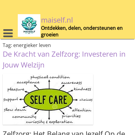
Skip
to
content
maiself.nl
Ontdekken, delen, ondersteunen en
groeien
Tag:
energieker leven
De Kracht van Zelfzorg: Investeren in
Jouw Welzijn
Zelfzorg: Het Belang van Jezelf Op de