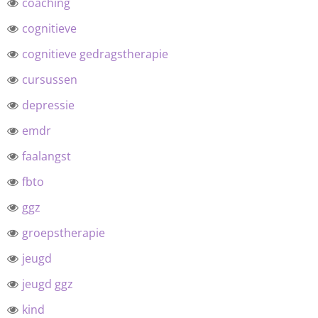
coaching
cognitieve
cognitieve gedragstherapie
cursussen
depressie
emdr
faalangst
fbto
ggz
groepstherapie
jeugd
jeugd ggz
kind