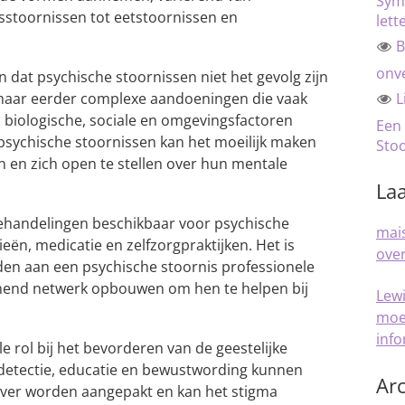
Sym
stoornissen tot eetstoornissen en
lett
B
onve
en dat psychische stoornissen niet het gevolg zijn
 maar eerder complexe aandoeningen die vaak
L
 biologische, sociale en omgevingsfactoren
Een
sychische stoornissen kan het moeilijk maken
Sto
 en zich open te stellen over hun mentale
Laa
 behandelingen beschikbaar voor psychische
mais
ën, medicatie en zelfzorgpraktijken. Het is
over
ijden aan een psychische stoornis professionele
nend netwerk opbouwen om hen te helpen bij
Lew
moe
inf
e rol bij het bevorderen van de geestelijke
 detectie, educatie en bewustwording kunnen
Arc
ever worden aangepakt en kan het stigma