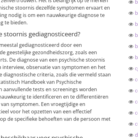
zelfvertrouwen. Het is belangrijk op te merken
b
chische stoornis dezelfde symptomen ervaart en
b
ling nodig is om een nauwkeurige diagnose te
g te bieden.
b
 stoornis gediagnosticeerd?
b
 meestal gediagnosticeerd door een
b
 de geestelijke gezondheidszorg, zoals een
b
arts. De diagnose van een psychische stoornis
h interview, observatie van symptomen en het
c
 diagnostische criteria, zoals die vermeld staan
c
tatistisch Handboek van Psychische
n aanvullende tests en screenings worden
c
uwkeurig te identificeren en te differentiëren
c
 van symptomen. Een vroegtijdige en
eel voor het opzetten van een effectief
c
 op de specifieke behoeften van de persoon met
c
d
 beschikbaar voor psychische