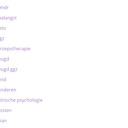
emdr
aalangst
bto
gz
roepstherapie
eugd
eugd ggz
ind
inderen
linische psychologie
osten
man