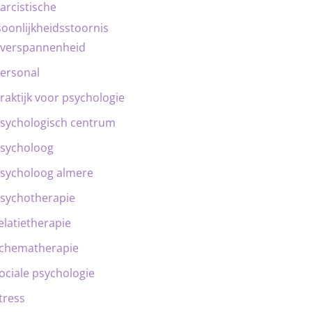
arcistische
oonlijkheidsstoornis
verspannenheid
ersonal
raktijk voor psychologie
sychologisch centrum
sycholoog
sycholoog almere
sychotherapie
elatietherapie
chematherapie
ociale psychologie
tress