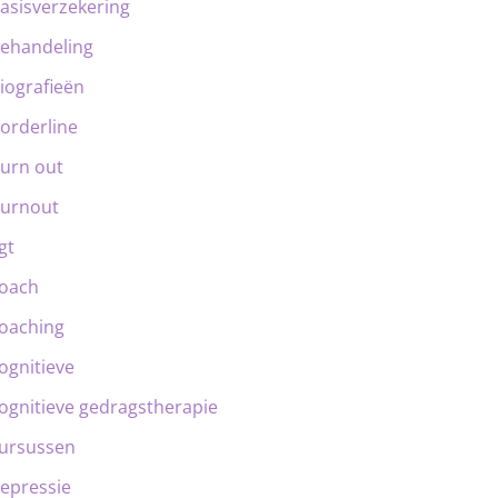
asisverzekering
ehandeling
iografieën
orderline
urn out
urnout
gt
oach
oaching
ognitieve
ognitieve gedragstherapie
ursussen
epressie