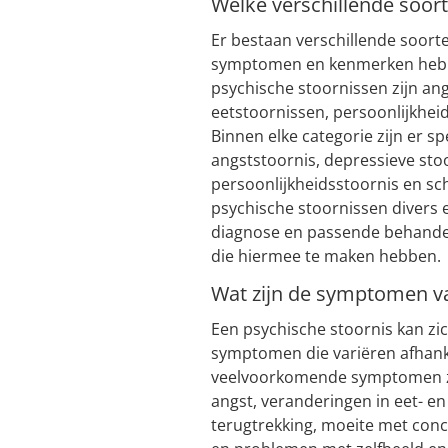
Welke verschillende soor
Er bestaan verschillende soort
symptomen en kenmerken hebb
psychische stoornissen zijn a
eetstoornissen, persoonlijkhei
Binnen elke categorie zijn er 
angststoornis, depressieve sto
persoonlijkheidsstoornis en sch
psychische stoornissen divers e
diagnose en passende behandeli
die hiermee te maken hebben.
Wat zijn de symptomen va
Een psychische stoornis kan zi
symptomen die variëren afhankel
veelvoorkomende symptomen z
angst, veranderingen in eet- en
terugtrekking, moeite met conc