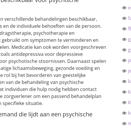
f
jn verschillende behandelingen beschikbaar,
is en de individuele behoeften van de persoon.
f
edragstherapie, psychotherapie en
g
k gebruikt om symptomen te verminderen en
elen. Medicatie kan ook worden voorgeschreven
g
als antidepressiva voor depressieve
j
voor psychotische stoornissen. Daarnaast spelen
lmatige lichaamsbeweging, gezonde voeding en
j
e rol bij het bevorderen van geestelijke
k
en van de behandeling van psychische
dat individuen die hulp nodig hebben contact
k
e zorgverlener om een passend behandelplan
k
n specifieke situatie.
k
mand die lijdt aan een psychische