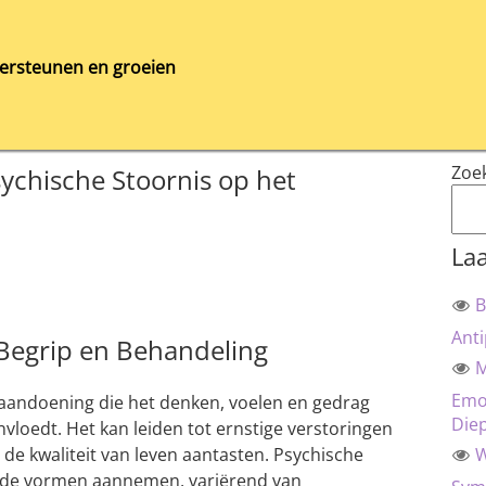
ersteunen en groeien
Zoe
ychische Stoornis op het
Laa
B
Anti
 Begrip en Behandeling
M
Emot
 aandoening die het denken, voelen en gedrag
Die
nvloedt. Het kan leiden tot ernstige verstoringen
n de kwaliteit van leven aantasten. Psychische
W
ende vormen aannemen, variërend van