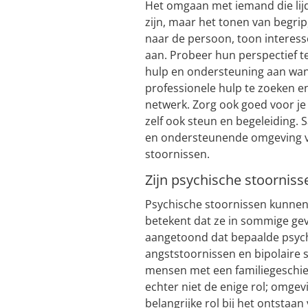
Het omgaan met iemand die lij
zijn, maar het tonen van begrip,
naar de persoon, toon interes
aan. Probeer hun perspectief t
hulp en ondersteuning aan wan
professionele hulp te zoeken 
netwerk. Zorg ook goed voor je
zelf ook steun en begeleiding.
en ondersteunende omgeving v
stoornissen.
Zijn psychische stoornisse
Psychische stoornissen kunne
betekent dat ze in sommige geva
aangetoond dat bepaalde psych
angststoornissen en bipolaire 
mensen met een familiegeschie
echter niet de enige rol; omge
belangrijke rol bij het ontstaa