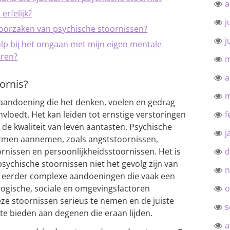
a
erfelijk?
j
oorzaken van psychische stoornissen?
j
ulp bij het omgaan met mijn eigen mentale
eren?
m
a
ornis?
m
 aandoening die het denken, voelen en gedrag
nvloedt. Het kan leiden tot ernstige verstoringen
f
n de kwaliteit van leven aantasten. Psychische
j
rmen aannemen, zoals angststoornissen,
nissen en persoonlijkheidsstoornissen. Het is
d
psychische stoornissen niet het gevolg zijn van
n
r eerder complexe aandoeningen die vaak een
logische, sociale en omgevingsfactoren
o
eze stoornissen serieus te nemen en de juiste
s
e bieden aan degenen die eraan lijden.
a