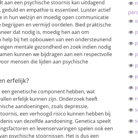
dt aan een psychische stoornis kan uitdagend
n
 geduld en empathie is essentieel. Luister actief
pers
se in hun welzijn en moedig open communicatie
o
e begrijpen en vermijd oordelen. Bied praktische
neer dat nodig is, moedig hen aan om
p
en help bij het opbouwen van een ondersteunend
p
 eigen mentale gezondheid en zoek indien nodig
 Samen kunnen we bijdragen aan een respectvolle
p
oor mensen die lijden aan psychische
p
p
n erfelijk?
p
n een genetische component hebben, wat
r
llen erfelijk kunnen zijn. Onderzoek heeft
ische aandoeningen, zoals depressie,
s
stoornis, een verhoogd risico kunnen hebben bij
s
denis van dezelfde aandoening. Genetica speelt
vingsfactoren en levenservaringen spelen ook een
s
n van psychische stoornissen. Het is dus een