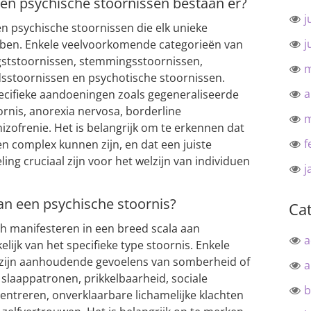
ten psychische stoornissen bestaan er?
j
en psychische stoornissen die elk unieke
j
en. Enkele veelvoorkomende categorieën van
ngststoornissen, stemmingsstoornissen,
m
dsstoornissen en psychotische stoornissen.
a
specifieke aandoeningen zoals gegeneraliseerde
ornis, anorexia nervosa, borderline
m
izofrenie. Het is belangrijk om te erkennen dat
f
n complex kunnen zijn, en dat een juiste
ng cruciaal zijn voor het welzijn van individuen
j
n een psychische stoornis?
Ca
ch manifesteren in een breed scala aan
a
ijk van het specifieke type stoornis. Enkele
ijn aanhoudende gevoelens van somberheid of
a
 slaappatronen, prikkelbaarheid, sociale
b
entreren, onverklaarbare lichamelijke klachten