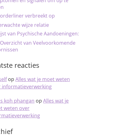
ptomen en signalen om op te
en
orderliner verbreekt op
rwachte wijze relatie
ijst van Psychische Aandoeningen:
 Overzicht van Veelvoorkomende
ornissen
tste reacties
elf
op
Alles wat je moet weten
 informatieverwerking
is koh phangan
op
Alles wat je
t weten over
ormatieverwerking
hief