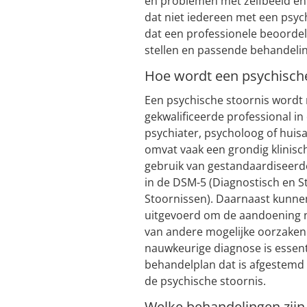
en problemen met zelfbeeld en 
dat niet iedereen met een psy
dat een professionele beoorde
stellen en passende behandelin
Hoe wordt een psychische
Een psychische stoornis wordt
gekwalificeerde professional in
psychiater, psycholoog of huis
omvat vaak een grondig klinisc
gebruik van gestandaardiseerde
in de DSM-5 (Diagnostisch en S
Stoornissen). Daarnaast kunne
uitgevoerd om de aandoening na
van andere mogelijke oorzaken
nauwkeurige diagnose is essenti
behandelplan dat is afgestemd
de psychische stoornis.
Welke behandelingen zijn