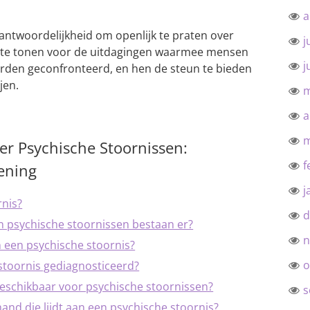
a
rantwoordelijkheid om openlijk te praten over
j
 te tonen voor de uitdagingen waarmee mensen
j
rden geconfronteerd, en hen de steun te bieden
jen.
m
a
m
er Psychische Stoornissen:
f
ening
j
rnis?
d
n psychische stoornissen bestaan er?
n
 een psychische stoornis?
o
stoornis gediagnosticeerd?
eschikbaar voor psychische stoornissen?
s
nd die lijdt aan een psychische stoornis?