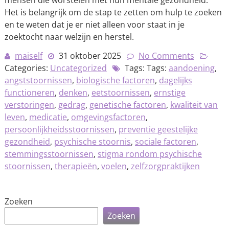
mensen die worstelen met hun mentale gezondheid.
Het is belangrijk om de stap te zetten om hulp te zoeken
en te weten dat je er niet alleen voor staat in je
zoektocht naar welzijn en herstel.
maiself
31 oktober 2025
No Comments
Categories:
Uncategorized
Tags: Tags:
aandoening
,
angststoornissen
,
biologische factoren
,
dagelijks
functioneren
,
denken
,
eetstoornissen
,
ernstige
verstoringen
,
gedrag
,
genetische factoren
,
kwaliteit van
leven
,
medicatie
,
omgevingsfactoren
,
persoonlijkheidsstoornissen
,
preventie geestelijke
gezondheid
,
psychische stoornis
,
sociale factoren
,
stemmingsstoornissen
,
stigma rondom psychische
stoornissen
,
therapieën
,
voelen
,
zelfzorgpraktijken
Zoeken
Zoeken