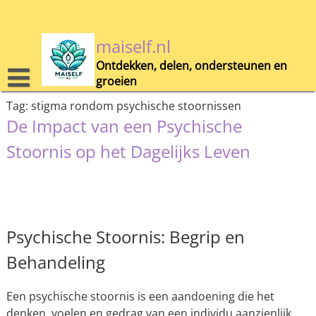
Skip
to
content
maiself.nl
Ontdekken, delen, ondersteunen en
groeien
Tag:
stigma rondom psychische stoornissen
De Impact van een Psychische
Stoornis op het Dagelijks Leven
Psychische Stoornis: Begrip en
Behandeling
Een psychische stoornis is een aandoening die het
denken, voelen en gedrag van een individu aanzienlijk