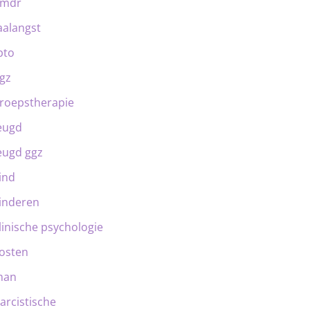
emdr
aalangst
bto
gz
roepstherapie
eugd
eugd ggz
ind
inderen
linische psychologie
osten
man
arcistische