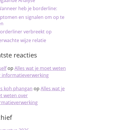
pgaande Analyse
anneer heb je borderline:
ptomen en signalen om op te
en
orderliner verbreekt op
rwachte wijze relatie
tste reacties
elf
op
Alles wat je moet weten
 informatieverwerking
is koh phangan
op
Alles wat je
t weten over
ormatieverwerking
hief