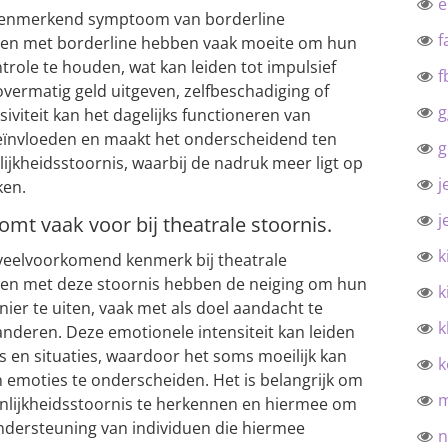
n kenmerkend symptoom van borderline
f
sen met borderline hebben vaak moeite om hun
role te houden, wat kan leiden tot impulsief
f
overmatig geld uitgeven, zelfbeschadiging of
g
siviteit kan het dagelijks functioneren van
eïnvloeden en maakt het onderscheidend ten
g
ijkheidsstoornis, waarbij de nadruk meer ligt op
j
ken.
j
omt vaak voor bij theatrale stoornis.
k
 veelvoorkomend kenmerk bij theatrale
sen met deze stoornis hebben de neiging om hun
k
er te uiten, vaak met als doel aandacht te
k
anderen. Deze emotionele intensiteit kan leiden
s en situaties, waardoor het soms moeilijk kan
k
 emoties te onderscheiden. Het is belangrijk om
onlijkheidsstoornis te herkennen en hiermee om
ndersteuning van individuen die hiermee
n