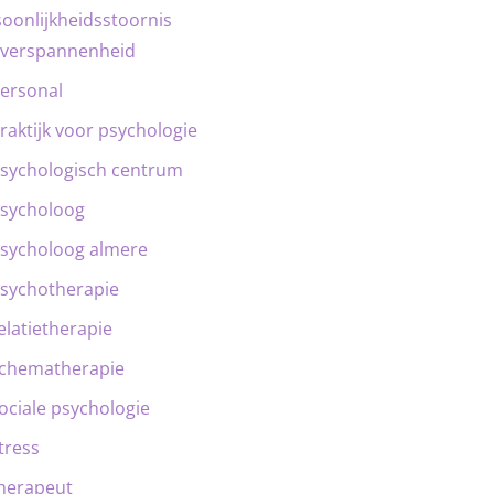
oonlijkheidsstoornis
verspannenheid
ersonal
raktijk voor psychologie
sychologisch centrum
sycholoog
sycholoog almere
sychotherapie
elatietherapie
chematherapie
ociale psychologie
tress
herapeut