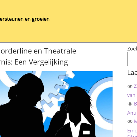
ersteunen en groeien
Zoe
Borderline en Theatrale
nis: Een Vergelijking
Laa
Z
van 
B
Anti
M
Emot