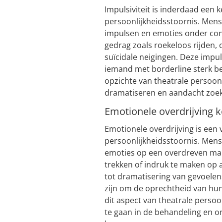
Impulsiviteit is inderdaad ee
persoonlijkheidsstoornis. Men
impulsen en emoties onder cont
gedrag zoals roekeloos rijden, 
suïcidale neigingen. Deze impul
iemand met borderline sterk b
opzichte van theatrale persoonl
dramatiseren en aandacht zoe
Emotionele overdrijving k
Emotionele overdrijving is een
persoonlijkheidsstoornis. Men
emoties op een overdreven mani
trekken of indruk te maken op 
tot dramatisering van gevoelen
zijn om de oprechtheid van hun
dit aspect van theatrale perso
te gaan in de behandeling en o