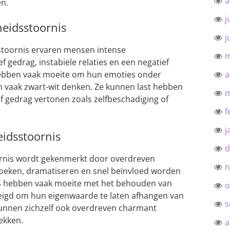
a
n.
j
heidsstoornis
j
sstoornis ervaren mensen intense
m
 gedrag, instabiele relaties en een negatief
hebben vaak moeite om hun emoties onder
a
n vaak zwart-wit denken. Ze kunnen last hebben
m
f gedrag vertonen zoals zelfbeschadiging of
f
j
eidsstoornis
d
ornis wordt gekenmerkt door overdreven
n
oeken, dramatiseren en snel beïnvloed worden
 hebben vaak moeite met het behouden van
o
eneigd om hun eigenwaarde te laten afhangen van
s
unnen zichzelf ook overdreven charmant
ekken.
a