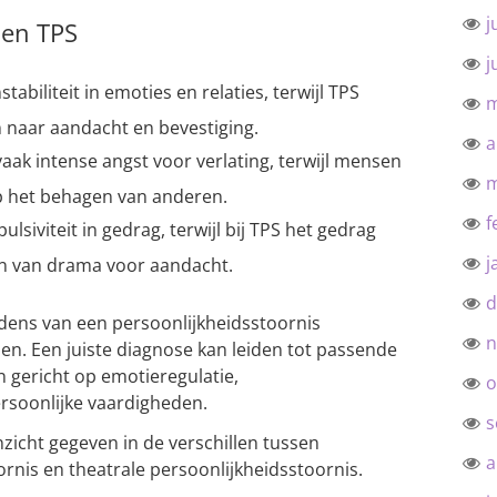
j
 en TPS
j
stabiliteit in emoties en relaties, terwijl TPS
m
n naar aandacht en bevestiging.
a
k intense angst voor verlating, terwijl mensen
m
op het behagen van anderen.
f
ulsiviteit in gedrag, terwijl bij TPS het gedrag
j
en van drama voor aandacht.
d
edens van een persoonlijkheidsstoornis
n
len. Een juiste diagnose kan leiden tot passende
 gericht op emotieregulatie,
o
ersoonlijke vaardigheden.
s
inzicht gegeven in de verschillen tussen
a
rnis en theatrale persoonlijkheidsstoornis.