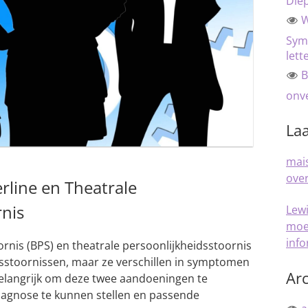
Die
W
Sym
lett
B
onve
Laa
mais
over
rline en Theatrale
rnis
Lew
moe
inf
rnis (BPS) en theatrale persoonlijkheidsstoornis
idsstoornissen, maar ze verschillen in symptomen
Arc
elangrijk om deze twee aandoeningen te
iagnose te kunnen stellen en passende