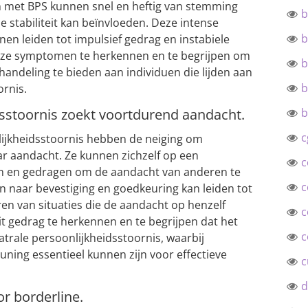
 met BPS kunnen snel en heftig van stemming
b
 stabiliteit kan beïnvloeden. Deze intense
b
n leiden tot impulsief gedrag en instabiele
 deze symptomen te herkennen en te begrijpen om
b
ndeling te bieden aan individuen die lijden aan
b
ornis.
dsstoornis zoekt voortdurend aandacht.
b
c
ijkheidsstoornis hebben de neiging om
ar aandacht. Ze kunnen zichzelf op een
c
n en gedragen om de aandacht van anderen te
c
en naar bevestiging en goedkeuring kan leiden tot
en van situaties die de aandacht op henzelf
c
dit gedrag te herkennen en te begrijpen dat het
c
trale persoonlijkheidsstoornis, waarbij
uning essentieel kunnen zijn voor effectieve
c
d
or borderline.