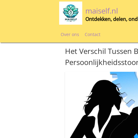
Skip
maiself.nl
to
content
Ontdekken, delen, ond
Over ons
Contact
Het Verschil Tussen 
Persoonlijkheidsstoor