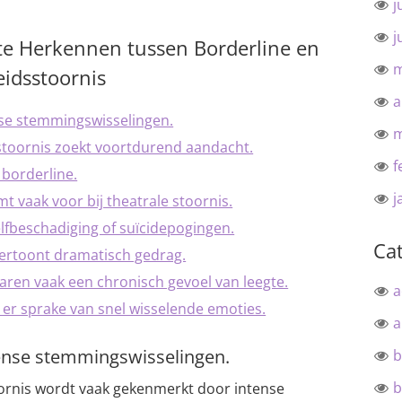
j
j
 te Herkennen tussen Borderline en
m
eidsstoornis
a
nse stemmingswisselingen.
m
stoornis zoekt voortdurend aandacht.
f
r borderline.
j
t vaak voor bij theatrale stoornis.
elfbeschadiging of suïcidepogingen.
Ca
vertoont dramatisch gedrag.
ren vaak een chronisch gevoel van leegte.
a
is er sprake van snel wisselende emoties.
a
tense stemmingswisselingen.
b
b
oornis wordt vaak gekenmerkt door intense