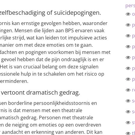
pers
 zelfbeschadiging of suïcidepogingen.
o
oornis kan ernstige gevolgen hebben, waaronder
p
ingen. Mensen die lijden aan BPS ervaren vaak
p
lijke strijd, wat kan leiden tot impulsieve acties
n manier om met deze emoties om te gaan.
p
edachten en pogingen voorkomen bij mensen met
p
 gevoel hebben dat de pijn ondraaglijk is en er
. Het is van cruciaal belang om deze signalen
p
essionele hulp in te schakelen om het risico op
p
 verminderen.
r
d vertoont dramatisch gedrag.
s
sen borderline persoonlijkheidsstoornis en
rnis is dat mensen met een theatrale
s
ramatisch gedrag. Personen met theatrale
s
en de neiging om emoties op een overdreven
r aandacht en erkenning van anderen. Dit kan
t