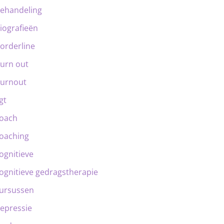
ehandeling
iografieën
orderline
urn out
urnout
gt
oach
oaching
ognitieve
ognitieve gedragstherapie
ursussen
epressie