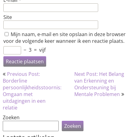
E-mail
*
Site
Mijn naam, e-mail en site opslaan in deze browser
voor de volgende keer wanneer ik een reactie plaats.
−
3
=
vijf
Bericht
Previous Post:
Next Post: Het Belang
navigatie
Borderline
van Erkenning en
persoonlijkheidsstoornis:
Ondersteuning bij
Omgaan met
Mentale Problemen
uitdagingen in een
relatie
Zoeken
Zoeken