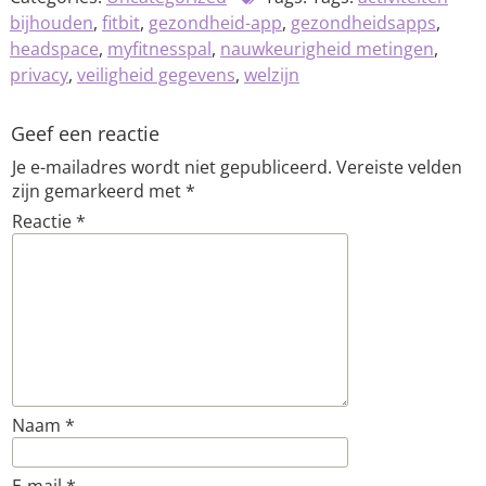
bijhouden
,
fitbit
,
gezondheid-app
,
gezondheidsapps
,
headspace
,
myfitnesspal
,
nauwkeurigheid metingen
,
privacy
,
veiligheid gegevens
,
welzijn
Geef een reactie
Je e-mailadres wordt niet gepubliceerd.
Vereiste velden
zijn gemarkeerd met
*
Reactie
*
Naam
*