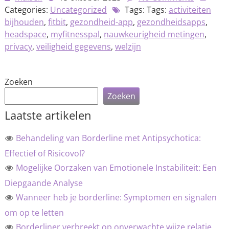
Categories:
Uncategorized
Tags: Tags:
activiteiten
bijhouden
,
fitbit
,
gezondheid-app
,
gezondheidsapps
,
headspace
,
myfitnesspal
,
nauwkeurigheid metingen
,
privacy
,
veiligheid gegevens
,
welzijn
Zoeken
Zoeken
Laatste artikelen
Behandeling van Borderline met Antipsychotica:
Effectief of Risicovol?
Mogelijke Oorzaken van Emotionele Instabiliteit: Een
Diepgaande Analyse
Wanneer heb je borderline: Symptomen en signalen
om op te letten
Borderliner verbreekt op onverwachte wijze relatie