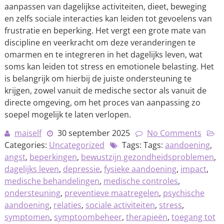
aanpassen van dagelijkse activiteiten, dieet, beweging
en zelfs sociale interacties kan leiden tot gevoelens van
frustratie en beperking. Het vergt een grote mate van
discipline en veerkracht om deze veranderingen te
omarmen en te integreren in het dagelijks leven, wat
soms kan leiden tot stress en emotionele belasting. Het
is belangrijk om hierbij de juiste ondersteuning te
krijgen, zowel vanuit de medische sector als vanuit de
directe omgeving, om het proces van aanpassing zo
soepel mogelijk te laten verlopen.
maiself
30 september 2025
No Comments
Categories:
Uncategorized
Tags: Tags:
aandoening
,
angst
,
beperkingen
,
bewustzijn gezondheidsproblemen
,
dagelijks leven
,
depressie
,
fysieke aandoening
,
impact
,
medische behandelingen
,
medische controles
,
ondersteuning
,
preventieve maatregelen
,
psychische
aandoening
,
relaties
,
sociale activiteiten
,
stress
,
symptomen
,
symptoombeheer
,
therapieën
,
toegang tot