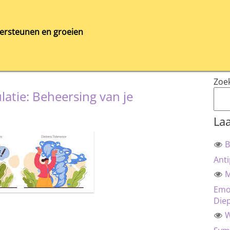
ersteunen en groeien
Zoe
latie: Beheersing van je
Laa
B
Anti
M
Emot
Die
W