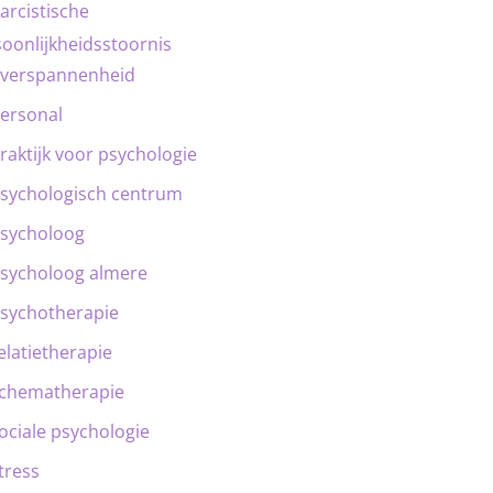
arcistische
oonlijkheidsstoornis
verspannenheid
ersonal
raktijk voor psychologie
sychologisch centrum
sycholoog
sycholoog almere
sychotherapie
elatietherapie
chematherapie
ociale psychologie
tress