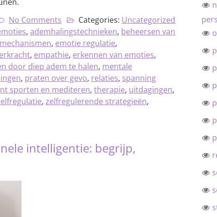
unen.
n
pers
No Comments
Categories:
Uncategorized
emoties
,
ademhalingstechnieken
,
beheersen van
o
gmechanismen
,
emotie regulatie
,
p
erkracht
,
empathie
,
erkennen van emoties
,
n door diep adem te halen
,
mentale
p
ningen
,
praten over gevo
,
relaties
,
spanning
p
t sporten en mediteren
,
therapie
,
uitdagingen
,
zelfregulatie
,
zelfregulerende strategieën
,
p
p
p
ele intelligentie: begrijp,
r
s
s
s