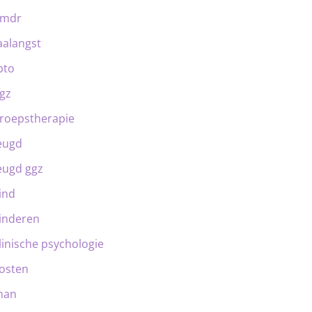
emdr
aalangst
bto
gz
roepstherapie
eugd
eugd ggz
ind
inderen
linische psychologie
osten
man