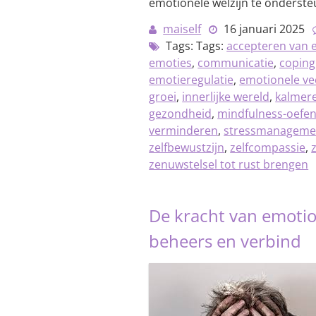
emotionele welzijn te onderste
maiself
16 januari 2025
Tags: Tags:
accepteren van 
emoties
,
communicatie
,
copin
emotieregulatie
,
emotionele ve
groei
,
innerlijke wereld
,
kalmere
gezondheid
,
mindfulness-oefe
verminderen
,
stressmanagemen
zelfbewustzijn
,
zelfcompassie
,
zenuwstelsel tot rust brengen
De kracht van emotion
beheers en verbind