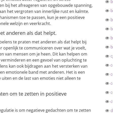
b
en bij het afreageren van opgebouwde spanning,
b
aan het vergroten van innerlijke rust en kalmte.
nismen toe te passen, kun je een positieve
b
nele welzijn en veerkracht.
b
et anderen als dat helpt.
b
voelens te praten met anderen als dat helpt bij
b
r openlijk te communiceren over wat je voelt,
gen van mensen om je heen. Dit kan helpen om
c
e verminderen en een gevoel van opluchting te
c
elens kan ook bijdragen aan het versterken van
een emotionele band met anderen. Het is een
c
 uiten en de last van emoties niet alleen te
c
c
en om te zetten in positieve
c
regulatie is om negatieve gedachten om te zetten
d