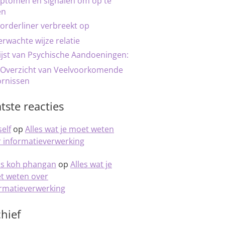
ptomen en signalen om op te
en
orderliner verbreekt op
rwachte wijze relatie
ijst van Psychische Aandoeningen:
 Overzicht van Veelvoorkomende
ornissen
tste reacties
elf
op
Alles wat je moet weten
 informatieverwerking
is koh phangan
op
Alles wat je
t weten over
ormatieverwerking
hief