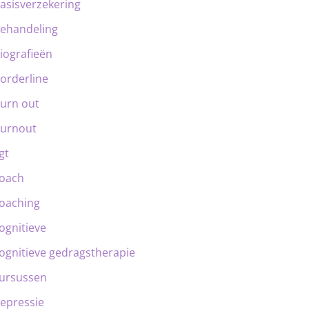
asisverzekering
ehandeling
iografieën
orderline
urn out
urnout
gt
oach
oaching
ognitieve
ognitieve gedragstherapie
ursussen
epressie