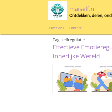
Skip
maiself.nl
to
content
Ontdekken, delen, ond
Over ons
Contact
Tag:
zelfregulatie
Effectieve Emotieregu
Innerlijke Wereld