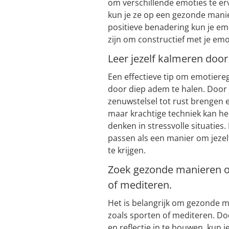
om verschillende emoties te er
kun je ze op een gezonde man
positieve benadering kun je em
zijn om constructief met je emo
Leer jezelf kalmeren door
Een effectieve tip om emotiereg
door diep adem te halen. Door b
zenuwstelsel tot rust brengen
maar krachtige techniek kan he
denken in stressvolle situaties
passen als een manier om jezel
te krijgen.
Zoek gezonde manieren o
of mediteren.
Het is belangrijk om gezonde m
zoals sporten of mediteren. D
en reflectie in te bouwen, kun j