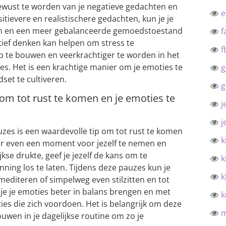
ewust te worden van je negatieve gedachten en
tievere en realistischere gedachten, kun je je
en en een meer gebalanceerde gemoedstoestand
f
tief denken kan helpen om stress te
f
p te bouwen en veerkrachtiger te worden in het
s. Het is een krachtige manier om je emoties te
g
set te cultiveren.
g
m tot rust te komen en je emoties te
j
j
es is een waardevolle tip om tot rust te komen
k
or even een moment voor jezelf te nemen en
kse drukte, geef je jezelf de kans om te
k
ing los te laten. Tijdens deze pauzes kun je
k
diteren of simpelweg even stilzitten en tot
je je emoties beter in balans brengen en met
k
ies die zich voordoen. Het is belangrijk om deze
uwen in je dagelijkse routine om zo je