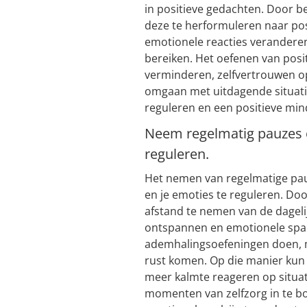
in positieve gedachten. Door b
deze te herformuleren naar posi
emotionele reacties verander
bereiken. Het oefenen van posi
verminderen, zelfvertrouwen o
omgaan met uitdagende situatie
reguleren en een positieve mind
Neem regelmatig pauzes o
reguleren.
Het nemen van regelmatige pauz
en je emoties te reguleren. Do
afstand te nemen van de dagelij
ontspannen en emotionele spann
ademhalingsoefeningen doen, me
rust komen. Op die manier kun 
meer kalmte reageren op situat
momenten van zelfzorg in te bo