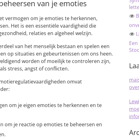
Sym
 beheersen van je emoties
lett
B
het vermogen om je emoties te herkennen,
onve
sen. Het is een essentiële vaardigheid die
ezondheid, relaties en algeheel welzijn.
L
Een
derdeel van het menselijk bestaan en spelen een
Sto
eren op situaties en gebeurtenissen om ons heen.
ldigend worden of moeilijk te controleren zijn,
Laa
ls stress, angst of conflicten.
mais
emotieregulatievaardigheden omvat
over
der:
Lew
en om je eigen emoties te herkennen en te
moe
inf
 om je reactie op emoties te beheersen en
Arc
en.