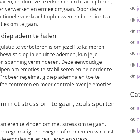
varen, en door ze te erkennen en te accepteren,
j
ier verwerken en ermee omgaan. Door deze
otionele veerkracht opbouwen en beter in staat
j
ties om te gaan.
m
 diep adem te halen.
a
ulatie te verbeteren is om jezelf te kalmeren
m
ewust diep in en uit te ademen, kun je je
 en spanning verminderen. Deze eenvoudige
f
lpen om emoties te stabiliseren en helderder te
j
. Probeer regelmatig diep ademhalen toe te
f te centreren en meer controle over je emoties
Ca
m met stress om te gaan, zoals sporten
a
a
anieren te vinden om met stress om te gaan,
b
oor regelmatig te bewegen of momenten van rust
e je emoties beter reguleren en stress