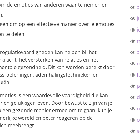
m de emoties van anderen waar te nemen en
a
n.
j
en om op een effectieve manier over je emoties
j
n te delen.
m
regulatievaardigheden kan helpen bij het
a
kracht, het versterken van relaties en het
m
mentale gezondheid. Dit kan worden bereikt door
ess-oefeningen, ademhalingstechnieken en
f
ieën.
j
moties is een waardevolle vaardigheid die kan
d
 en gelukkiger leven. Door bewust te zijn van je
n
op een gezonde manier ermee om te gaan, kun je
nnerlijke wereld en beter reageren op de
o
zich meebrengt.
s