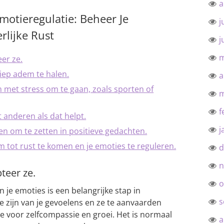
a
Emotieregulatie: Beheer Je
j
rlijke Rust
j
m
er ze.
diep adem te halen.
a
met stress om te gaan, zoals sporten of
m
f
 anderen als dat helpt.
j
n om te zetten in positieve gedachten.
tot rust te komen en je emoties te reguleren.
d
n
teer ze.
o
je emoties is een belangrijke stap in
s
e zijn van je gevoelens en ze te aanvaarden
te voor zelfcompassie en groei. Het is normaal
a