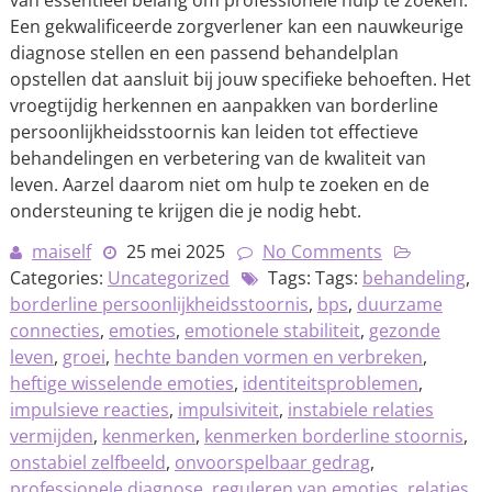
van essentieel belang om professionele hulp te zoeken.
Een gekwalificeerde zorgverlener kan een nauwkeurige
diagnose stellen en een passend behandelplan
opstellen dat aansluit bij jouw specifieke behoeften. Het
vroegtijdig herkennen en aanpakken van borderline
persoonlijkheidsstoornis kan leiden tot effectieve
behandelingen en verbetering van de kwaliteit van
leven. Aarzel daarom niet om hulp te zoeken en de
ondersteuning te krijgen die je nodig hebt.
maiself
25 mei 2025
No Comments
Categories:
Uncategorized
Tags: Tags:
behandeling
,
borderline persoonlijkheidsstoornis
,
bps
,
duurzame
connecties
,
emoties
,
emotionele stabiliteit
,
gezonde
leven
,
groei
,
hechte banden vormen en verbreken
,
heftige wisselende emoties
,
identiteitsproblemen
,
impulsieve reacties
,
impulsiviteit
,
instabiele relaties
vermijden
,
kenmerken
,
kenmerken borderline stoornis
,
onstabiel zelfbeeld
,
onvoorspelbaar gedrag
,
professionele diagnose
,
reguleren van emoties
,
relaties
,