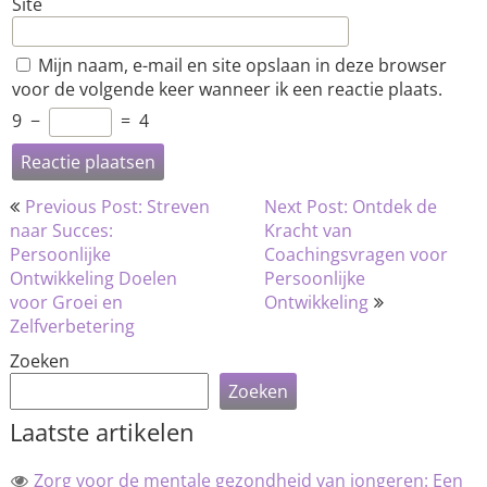
Site
Mijn naam, e-mail en site opslaan in deze browser
voor de volgende keer wanneer ik een reactie plaats.
9
−
=
4
Bericht
Previous Post: Streven
Next Post: Ontdek de
navigatie
naar Succes:
Kracht van
Persoonlijke
Coachingsvragen voor
Ontwikkeling Doelen
Persoonlijke
voor Groei en
Ontwikkeling
Zelfverbetering
Zoeken
Zoeken
Laatste artikelen
Zorg voor de mentale gezondheid van jongeren: Een