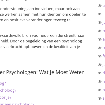
a
n ondersteuning aan individuen, maar ook aan
j
 Ze werken samen met hun cliënten om doelen te
en en positieve veranderingen teweeg te
j
m
waardevolle bron voor iedereen die streeft naar
a
dheid. Door de begeleiding van een psycholoog
e, veerkracht opbouwen en de kwaliteit van je
m
f
j
ver Psychologen: Wat Je Moet Weten
d
n
oog?
o
ycholoog?
oor je?
s
aar een psycholoog?