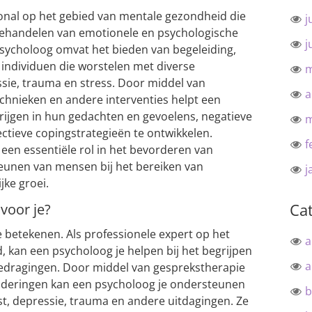
onal op het gebied van mentale gezondheid die
j
 behandelen van emotionele en psychologische
j
sycholoog omvat het bieden van begeleiding,
individuen die worstelen met diverse
m
ssie, trauma en stress. Door middel van
a
echnieken en andere interventies helpt een
krijgen in hun gedachten en gevoelens, negatieve
m
ctieve copingstrategieën te ontwikkelen.
f
een essentiële rol in het bevorderen van
teunen van mensen bij het bereiken van
j
jke groei.
Ca
voor je?
e betekenen. Als professionele expert op het
a
 kan een psycholoog je helpen bij het begrijpen
a
gedragingen. Door middel van gesprekstherapie
aderingen kan een psycholoog je ondersteunen
b
st, depressie, trauma en andere uitdagingen. Ze