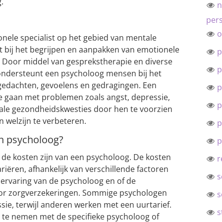
.
n
pers
o
onele specialist op het gebied van mentale
t bij het begrijpen en aanpakken van emotionele
p
. Door middel van gesprekstherapie en diverse
p
ndersteunt een psycholoog mensen bij het
 gedachten, gevoelens en gedragingen. Een
p
e gaan met problemen zoals angst, depressie,
p
ale gezondheidskwesties door hen te voorzien
 welzijn te verbeteren.
p
en psycholoog?
p
 de kosten zijn van een psycholoog. De kosten
r
iëren, afhankelijk van verschillende factoren
s
 ervaring van de psycholoog en of de
or zorgverzekeringen. Sommige psychologen
s
ssie, terwijl anderen werken met een uurtarief.
s
 te nemen met de specifieke psycholoog of