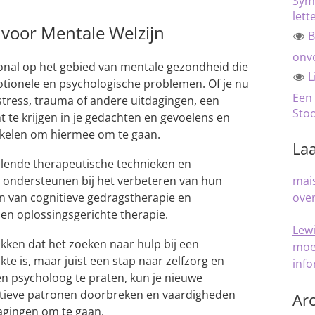
Sym
lett
 voor Mentale Welzijn
B
onve
onal op het gebied van mentale gezondheid die
L
ionele en psychologische problemen. Of je nu
Een
stress, trauma of andere uitdagingen, een
Sto
t te krijgen in je gedachten en gevoelens en
ikkelen om hiermee om te gaan.
Laa
llende therapeutische technieken en
 ondersteunen bij het verbeteren van hun
mais
en van cognitieve gedragstherapie en
over
en oplossingsgerichte therapie.
Lew
ukken dat het zoeken naar hulp bij een
moe
e is, maar juist een stap naar zelfzorg en
inf
en psycholoog te praten, kun je nieuwe
atieve patronen doorbreken en vaardigheden
Arc
agingen om te gaan.