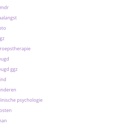
emdr
aalangst
bto
gz
roepstherapie
eugd
eugd ggz
ind
inderen
linische psychologie
osten
man