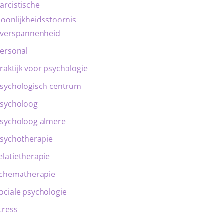
arcistische
oonlijkheidsstoornis
verspannenheid
ersonal
raktijk voor psychologie
sychologisch centrum
sycholoog
sycholoog almere
sychotherapie
elatietherapie
chematherapie
ociale psychologie
tress