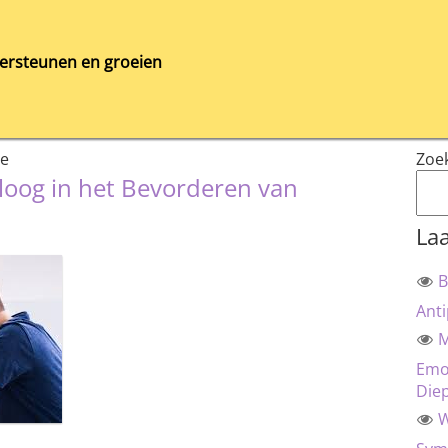
ersteunen en groeien
ie
Zoe
loog in het Bevorderen van
Laa
B
Anti
M
Emot
Die
W