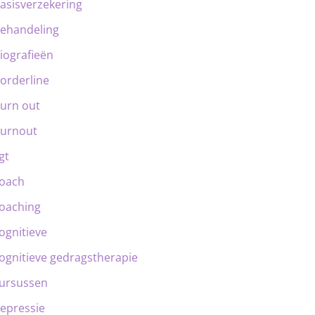
asisverzekering
ehandeling
iografieën
orderline
urn out
urnout
gt
oach
oaching
ognitieve
ognitieve gedragstherapie
ursussen
epressie