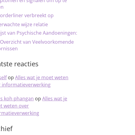
ptomen en signalen om op te
en
orderliner verbreekt op
rwachte wijze relatie
ijst van Psychische Aandoeningen:
 Overzicht van Veelvoorkomende
ornissen
tste reacties
elf
op
Alles wat je moet weten
 informatieverwerking
is koh phangan
op
Alles wat je
t weten over
ormatieverwerking
hief