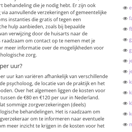
t behandeling die je nodig hebt. Er zijn ook
via aanvullende verzekeringen of gemeentelijke
f
oms instanties die gratis of tegen een
che hulp aanbieden, zoals bij bepaalde
f
l van verwijzing door de huisarts naar de
g
 is raadzaam om contact op te nemen met je
or meer informatie over de mogelijkheden voor
g
hologische zorg.
j
per uur?
j
er uur kan variëren afhankelijk van verschillende
k
 de psycholoog, de locatie van de praktijk en het
boden. Over het algemeen liggen de kosten voor
k
tussen de €80 en €120 per uur in Nederland.
k
 dat sommige zorgverzekeringen (deels)
logische behandelingen. Het is raadzaam om
k
rgverzekeraar om te informeren naar eventuele
 meer inzicht te krijgen in de kosten voor het