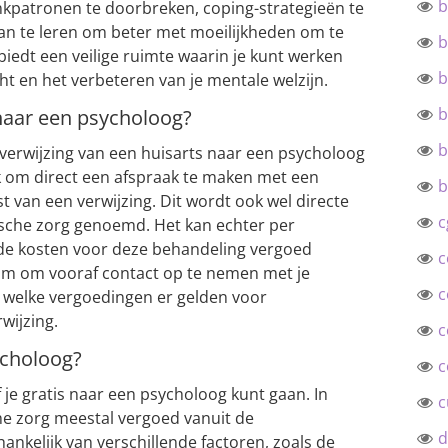
b
nkpatronen te doorbreken, coping-strategieën te
an te leren om beter met moeilijkheden om te
b
iedt een veilige ruimte waarin je kunt werken
b
cht en het verbeteren van je mentale welzijn.
b
 naar een psycholoog?
b
 verwijzing van een huisarts naar een psycholoog
jk om direct een afspraak te maken met een
b
van een verwijzing. Dit wordt ook wel directe
c
ische zorg genoemd. Het kan echter per
 de kosten voor deze behandeling vergoed
c
m om vooraf contact op te nemen met je
c
 welke vergoedingen er gelden voor
wijzing.
c
ycholoog?
c
f je gratis naar een psycholoog kunt gaan. In
c
e zorg meestal vergoed vanuit de
d
hankelijk van verschillende factoren, zoals de