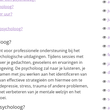
a
choloog?
j
er uur?
j
m
 psycholoog?
a
loog?
m
ht voor professionele ondersteuning bij het
f
hologische uitdagingen. Tijdens sessies met
ver je gedachten, gevoelens en ervaringen in
j
geving. De psycholoog zal naar je luisteren, je
d
n samen met jou werken aan het identificeren van
van effectieve strategieën om hiermee om te
n
 depressie, stress, trauma of andere problemen,
o
het verbeteren van je mentale welzijn en het
oei.
s
psycholoog?
a