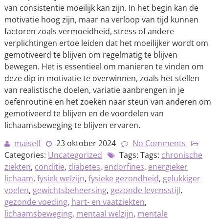
van consistentie moeilijk kan zijn. In het begin kan de
motivatie hoog zijn, maar na verloop van tijd kunnen
factoren zoals vermoeidheid, stress of andere
verplichtingen ertoe leiden dat het moeilijker wordt om
gemotiveerd te blijven om regelmatig te blijven
bewegen. Het is essentieel om manieren te vinden om
deze dip in motivatie te overwinnen, zoals het stellen
van realistische doelen, variatie aanbrengen in je
oefenroutine en het zoeken naar steun van anderen om
gemotiveerd te blijven en de voordelen van
lichaamsbeweging te blijven ervaren.
maiself
23 oktober 2024
No Comments
Categories:
Uncategorized
Tags: Tags:
chronische
ziekten
,
conditie
,
diabetes
,
endorfines
,
energieker
lichaam
,
fysiek welzijn
,
fysieke gezondheid
,
gelukkiger
voelen
,
gewichtsbeheersing
,
gezonde levensstijl
,
gezonde voeding
,
hart- en vaatziekten
,
lichaamsbeweging
,
mentaal welzijn
,
mentale