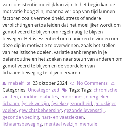
van consistentie moeilijk kan zijn. In het begin kan de
motivatie hoog zijn, maar na verloop van tijd kunnen
factoren zoals vermoeidheid, stress of andere
verplichtingen ertoe leiden dat het moeilijker wordt om
gemotiveerd te blijven om regelmatig te blijven
bewegen. Het is essentieel om manieren te vinden om
deze dip in motivatie te overwinnen, zoals het stellen
van realistische doelen, variatie aanbrengen in je
oefenroutine en het zoeken naar steun van anderen om
gemotiveerd te blijven en de voordelen van
lichaamsbeweging te blijven ervaren.
maiself
23 oktober 2024
No Comments
Categories:
Uncategorized
Tags: Tags:
chronische
ziekten
,
conditie
,
diabetes
,
endorfines
,
energieker
lichaam
,
fysiek welzijn
,
fysieke gezondheid
,
gelukkiger
voelen
,
gewichtsbeheersing
,
gezonde levensstijl
,
gezonde voeding
,
hart- en vaatziekten
,
lichaamsbeweging
,
mentaal welzijn
,
mentale