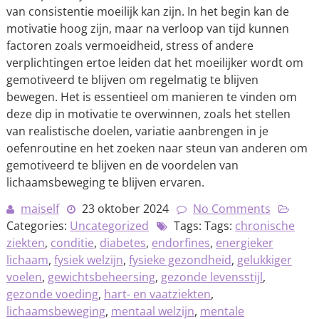
van consistentie moeilijk kan zijn. In het begin kan de
motivatie hoog zijn, maar na verloop van tijd kunnen
factoren zoals vermoeidheid, stress of andere
verplichtingen ertoe leiden dat het moeilijker wordt om
gemotiveerd te blijven om regelmatig te blijven
bewegen. Het is essentieel om manieren te vinden om
deze dip in motivatie te overwinnen, zoals het stellen
van realistische doelen, variatie aanbrengen in je
oefenroutine en het zoeken naar steun van anderen om
gemotiveerd te blijven en de voordelen van
lichaamsbeweging te blijven ervaren.
maiself
23 oktober 2024
No Comments
Categories:
Uncategorized
Tags: Tags:
chronische
ziekten
,
conditie
,
diabetes
,
endorfines
,
energieker
lichaam
,
fysiek welzijn
,
fysieke gezondheid
,
gelukkiger
voelen
,
gewichtsbeheersing
,
gezonde levensstijl
,
gezonde voeding
,
hart- en vaatziekten
,
lichaamsbeweging
,
mentaal welzijn
,
mentale