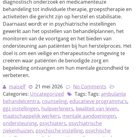
diagnostisch onderzoek en medicamenteuze
behandeling tot individuele therapie, groepstherapie en
activiteiten die gericht zijn op herstel en stabilisatie.
Daarnaast wordt er in psychiatrische instellingen
gewerkt aan het opstellen van behandelplannen, het
monitoren van de voortgang en het bieden van
ondersteuning aan patiënten bij hun herstelproces. Het
doel is om een veilige en therapeutische omgeving te
creëren waar patiënten de benodigde zorg en
begeleiding ontvangen om hun mentale gezondheid te
verbeteren.
maiself
21 mei 2026
No Comments
Categories:
Uncategorized
Tags: Tags:
ambulante
behandelcentra
,
counseling
,
educatieve programma's
,
ggz-instellingen
,
hulpverleners
,
kwaliteit van leven
,
maatschappelijk werkers
,
mentale aandoeningen
,
ondersteuning
,
psychiaters
,
psychiatrische
ziekenhuizen
,
psychische instelling
,
psychische