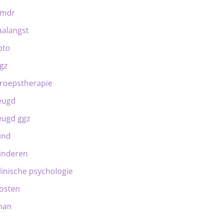
emdr
aalangst
bto
gz
roepstherapie
eugd
eugd ggz
ind
inderen
linische psychologie
osten
man