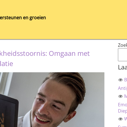
ersteunen en groeien
Zoe
jkheidsstoornis: Omgaan met
latie
Laa
B
Anti
M
Emot
Die
W