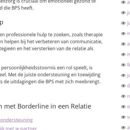
Zelfzorg is cruciaal om emotioneel gezond te
a
d die BPS heeft.
j
lp
j
m
n professionele hulp te zoeken, zoals therapie
an helpen bij het verbeteren van communicatie,
a
egieën en het versterken van de relatie als
m
f
 persoonlijkheidsstoornis een rol speelt, is
ieel. Met de juiste ondersteuning en toewijding
j
s de uitdagingen die BPS met zich meebrengt.
d
n
 met Borderline in een Relatie
o
s
n ondersteuning
a
jk met je partner