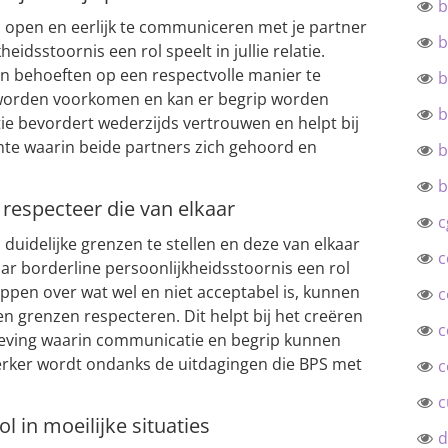
b
m open en eerlijk te communiceren met je partner
b
idsstoornis een rol speelt in jullie relatie.
n behoeften op een respectvolle manier te
b
worden voorkomen en kan er begrip worden
b
bevordert wederzijds vertrouwen en helpt bij
imte waarin beide partners zich gehoord en
b
b
 respecteer die van elkaar
c
 duidelijke grenzen te stellen en deze van elkaar
c
aar borderline persoonlijkheidsstoornis een rol
eppen over wat wel en niet acceptabel is, kunnen
c
n grenzen respecteren. Dit helpt bij het creëren
c
mgeving waarin communicatie en begrip kunnen
terker wordt ondanks de uitdagingen die BPS met
c
c
l in moeilijke situaties
d