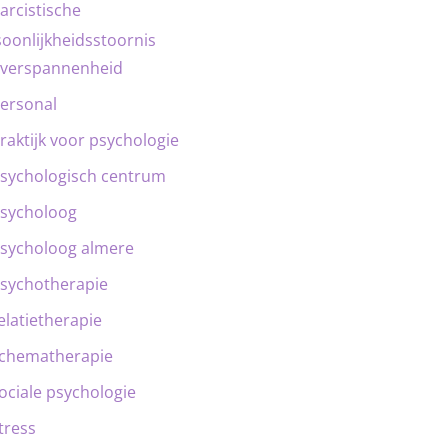
arcistische
oonlijkheidsstoornis
verspannenheid
ersonal
raktijk voor psychologie
sychologisch centrum
sycholoog
sycholoog almere
sychotherapie
elatietherapie
chematherapie
ociale psychologie
tress