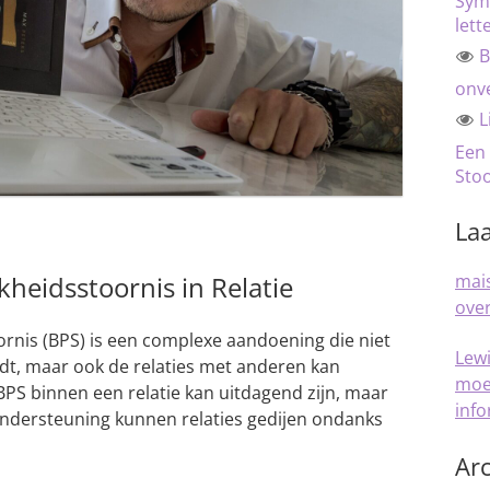
Sym
lett
B
onve
L
Een
Sto
Laa
kheidsstoornis in Relatie
mais
over
ornis (BPS) is een complexe aandoening die niet
Lew
oedt, maar ook de relaties met anderen kan
moe
S binnen een relatie kan uitdagend zijn, maar
inf
ndersteuning kunnen relaties gedijen ondanks
Arc