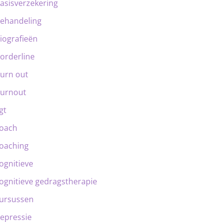
asisverzekering
ehandeling
iografieën
orderline
urn out
urnout
gt
oach
oaching
ognitieve
ognitieve gedragstherapie
ursussen
epressie