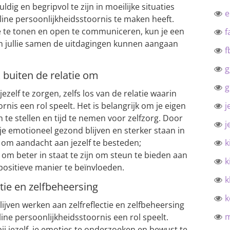
dig en begripvol te zijn in moeilijke situaties
ine persoonlijkheidsstoornis te maken heeft.
ie te tonen en open te communiceren, kun je een
f
n jullie samen de uitdagingen kunnen aangaan
f
g
k buiten de relatie om
g
ezelf te zorgen, zelfs los van de relatie waarin
nis een rol speelt. Het is belangrijk om je eigen
j
te stellen en tijd te nemen voor zelfzorg. Door
j
 je emotioneel gezond blijven en sterker staan in
ch om aandacht aan jezelf te besteden;
k
at om beter in staat te zijn om steun te bieden aan
k
 positieve manier te beïnvloeden.
k
ctie en zelfbeheersing
k
lijven werken aan zelfreflectie en zelfbeheersing
ine persoonlijkheidsstoornis een rol speelt.
ij jezelf, je emoties te onderzoeken en bewust te