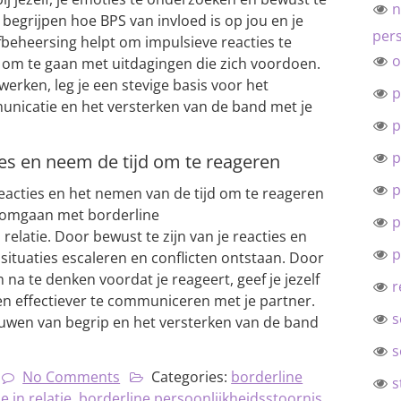
n
er begrijpen hoe BPS van invloed is op jou en je
pers
lfbeheersing helpt om impulsieve reacties te
o
 om te gaan met uitdagingen die zich voordoen.
 werken, leg je een stevige basis voor het
p
icatie en het versterken van de band met je
p
p
ies en neem de tijd om te reageren
p
eacties en het nemen van de tijd om te reageren
t omgaan met borderline
p
relatie. Door bewust te zijn van je reacties en
p
situaties escaleren en conflicten ontstaan. Door
 te denken voordat je reageert, geef je jezelf
r
en effectiever te communiceren met je partner.
s
ouwen van begrip en het versterken van de band
s
No Comments
Categories:
borderline
s
e in relatie
,
borderline persoonlijkheidsstoornis
,