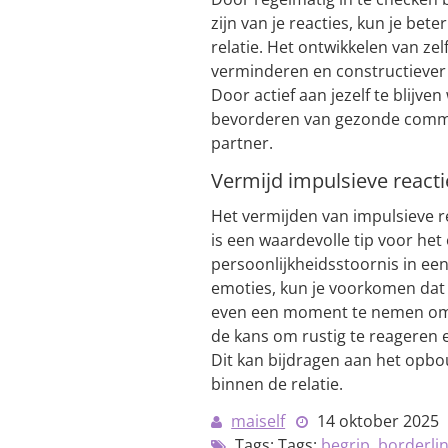
zijn van je reacties, kun je bet
relatie. Het ontwikkelen van ze
verminderen en constructiever
Door actief aan jezelf te blijven
bevorderen van gezonde commun
partner.
Vermijd impulsieve react
Het vermijden van impulsieve r
is een waardevolle tip voor he
persoonlijkheidsstoornis in een 
emoties, kun je voorkomen dat 
even een moment te nemen om na
de kans om rustig te reageren 
Dit kan bijdragen aan het opb
binnen de relatie.
maiself
14 oktober 2025
Tags: Tags:
begrip
,
borderlin