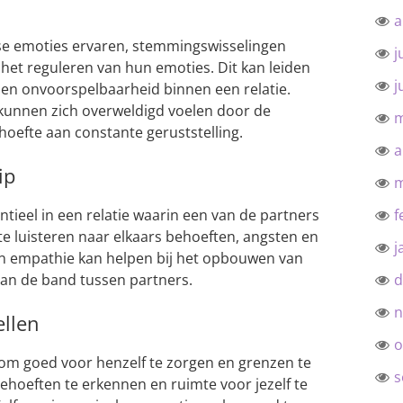
a
e emoties ervaren, stemmingswisselingen
j
et reguleren van hun emoties. Dit kan leiden
j
n en onvoorspelbaarheid binnen een relatie.
unnen zich overweldigd voelen door de
m
hoefte aan constante geruststelling.
a
ip
m
tieel in een relatie waarin een van de partners
f
 te luisteren naar elkaars behoeften, angsten en
j
en empathie kan helpen bij het opbouwen van
van de band tussen partners.
d
n
ellen
o
k om goed voor henzelf te zorgen en grenzen te
s
 behoeften te erkennen en ruimte voor jezelf te