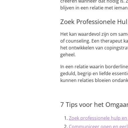
creëren wanneer dat nodig is. 
blijven in een relatie met ieman
Zoek Professionele Hu
Het kan waardevol zijn om same
of counseling. Een therapeut k
het ontwikkelen van copingstrat
geheel.
In een relatie waarin borderline
geduld, begrip en liefde essent
kunnen relaties bloeien ondank
7 Tips voor het Omgaan
Zoek professionele hulp e
Communiceer open en eerli