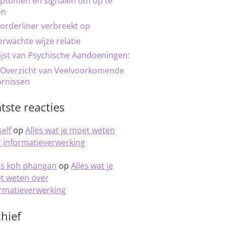
ptomen en signalen om op te
en
orderliner verbreekt op
rwachte wijze relatie
ijst van Psychische Aandoeningen:
 Overzicht van Veelvoorkomende
ornissen
tste reacties
elf
op
Alles wat je moet weten
 informatieverwerking
is koh phangan
op
Alles wat je
t weten over
ormatieverwerking
hief