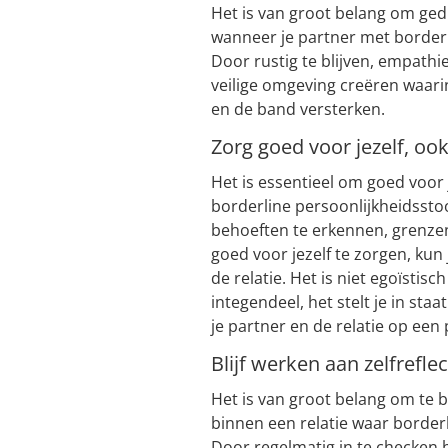
Het is van groot belang om gedul
wanneer je partner met borderl
Door rustig te blijven, empath
veilige omgeving creëren waari
en de band versterken.
Zorg goed voor jezelf, oo
Het is essentieel om goed voor j
borderline persoonlijkheidsstoor
behoeften te erkennen, grenzen 
goed voor jezelf te zorgen, kun
de relatie. Het is niet egoïstis
integendeel, het stelt je in sta
je partner en de relatie op een
Blijf werken aan zelfrefle
Het is van groot belang om te b
binnen een relatie waar borderl
Door regelmatig in te checken b