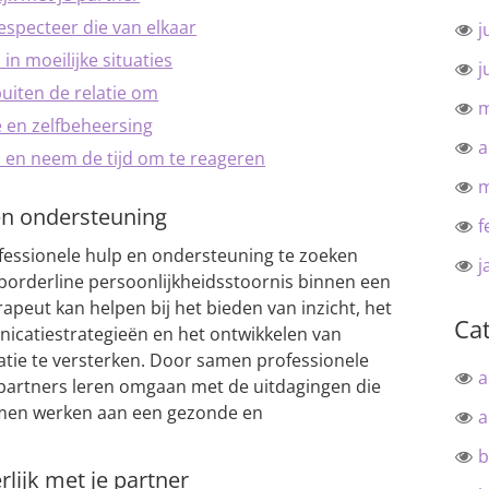
respecteer die van elkaar
j
in moeilijke situaties
j
buiten de relatie om
m
ie en zelfbeheersing
a
s en neem de tijd om te reageren
m
en ondersteuning
f
fessionele hulp en ondersteuning te zoeken
j
borderline persoonlijkheidsstoornis binnen een
rapeut kan helpen bij het bieden van inzicht, het
Ca
icatiestrategieën en het ontwikkelen van
ie te versterken. Door samen professionele
a
 partners leren omgaan met de uitdagingen die
men werken aan een gezonde en
a
b
ijk met je partner