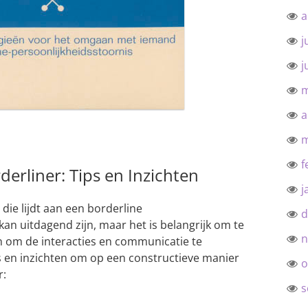
a
j
j
m
a
m
f
rliner: Tips en Inzichten
j
die lijdt aan een borderline
d
kan uitdagend zijn, maar het is belangrijk om te
n
n om de interacties en communicatie te
ps en inzichten om op een constructieve manier
o
r:
s