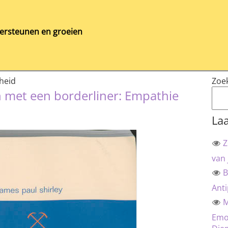
ersteunen en groeien
heid
Zoe
 met een borderliner: Empathie
Laa
Z
van 
B
Anti
M
Emot