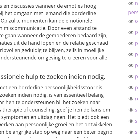
n
es en discussies wanneer de emoties hoog
pers
 bij het omgaan met iemand die borderline
t. Op zulke momenten kan de emotionele
o
e en miscommunicatie. Door even afstand te
p
te gaan wanneer de gemoederen bedaard zijn,
ties uit de hand lopen en de relatie geschaad
p
ipvol en geduldig te blijven, zelfs in moeilijke
p
n ondersteunende omgeving te creëren voor alle
p
sionele hulp te zoeken indien nodig.
p
t een borderline persoonlijkheidsstoornis
p
zoeken indien nodig, is van essentieel belang
r
oor hen te ondersteunen bij het zoeken naar
s therapie of counseling, geef je hen de kans om
s
n symptomen en uitdagingen. Het biedt ook een
s
werken aan persoonlijke groei en het ontwikkelen
en belangrijke stap op weg naar een beter begrip
s