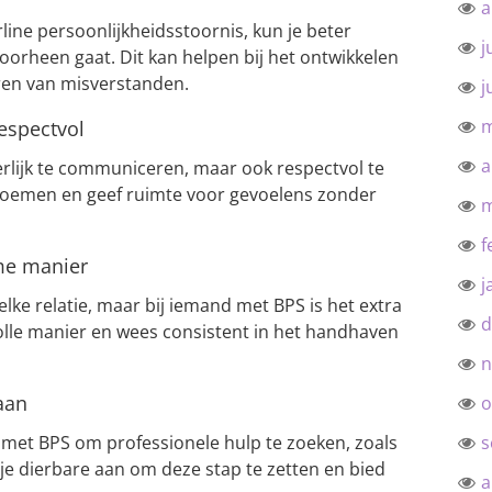
a
ine persoonlijkheidsstoornis, kun je beter
j
oorheen gaat. Dit kan helpen bij het ontwikkelen
ren van misverstanden.
j
m
espectvol
a
erlijk te communiceren, maar ook respectvol te
enoemen en geef ruimte voor gevoelens zonder
m
f
me manier
j
 elke relatie, maar bij iemand met BPS is het extra
d
volle manier en wees consistent in het handhaven
n
aan
o
 met BPS om professionele hulp te zoeken, zoals
s
je dierbare aan om deze stap te zetten en bied
a