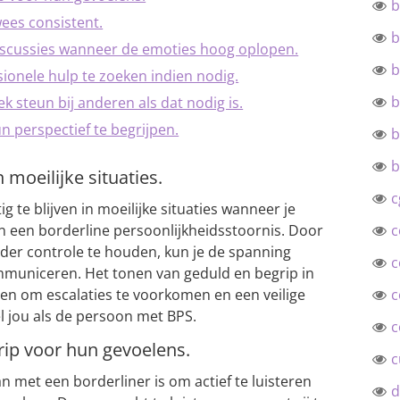
b
wees consistent.
b
discussies wanneer de emoties hoog oplopen.
b
onele hulp te zoeken indien nodig.
b
k steun bij anderen als dat nodig is.
un perspectief te begrijpen.
b
b
n moeilijke situaties.
c
g te blijven in moeilijke situaties wanneer je
n een borderline persoonlijkheidsstoornis. Door
c
nder controle te houden, kun je de spanning
c
mmuniceren. Het tonen van geduld en begrip in
en om escalaties te voorkomen en een veilige
c
 jou als de persoon met BPS.
c
grip voor hun gevoelens.
c
an met een borderliner is om actief te luisteren
d