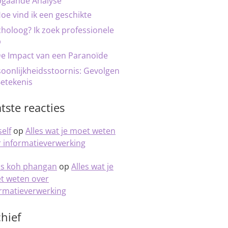
pgaande Analyse
oe vind ik een geschikte
holoog? Ik zoek professionele
p
e Impact van een Paranoïde
oonlijkheidsstoornis: Gevolgen
etekenis
tste reacties
elf
op
Alles wat je moet weten
 informatieverwerking
is koh phangan
op
Alles wat je
t weten over
ormatieverwerking
hief