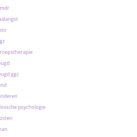
emdr
aalangst
bto
gz
roepstherapie
eugd
eugd ggz
ind
inderen
linische psychologie
osten
man