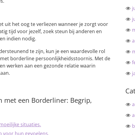
s.
j
j
et uit het oog te verliezen wanneer je zorgt voor
m
g tijd voor jezelf, zoek steun bij anderen en
en indien nodig.
a
ersteunend te zijn, kun je een waardevolle rol
m
 met borderline persoonlijkheidsstoornis. Met de
f
men werken aan een gezonde relatie waarin
taan.
j
Ca
 met een Borderliner: Begrip,
a
a
moeilijke situaties.
b
ip voor hun gevoelens.