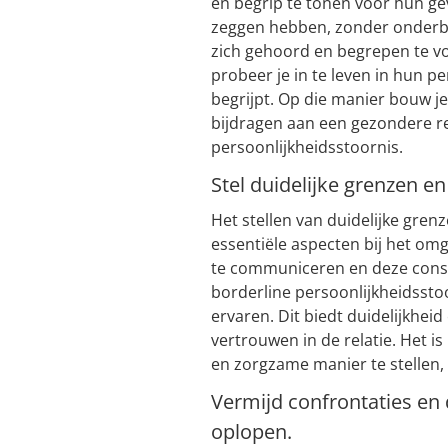
en begrip te tonen voor hun gev
zeggen hebben, zonder onderbr
zich gehoord en begrepen te v
probeer je in te leven in hun per
begrijpt. Op die manier bouw j
bijdragen aan een gezondere re
persoonlijkheidsstoornis.
Stel duidelijke grenzen e
Het stellen van duidelijke gren
essentiële aspecten bij het om
te communiceren en deze cons
borderline persoonlijkheidssto
ervaren. Dit biedt duidelijkhe
vertrouwen in de relatie. Het i
en zorgzame manier te stellen,
Vermijd confrontaties en
oplopen.