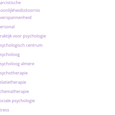
arcistische
oonlijkheidsstoornis
verspannenheid
ersonal
raktijk voor psychologie
sychologisch centrum
sycholoog
sycholoog almere
sychotherapie
elatietherapie
chematherapie
ociale psychologie
tress