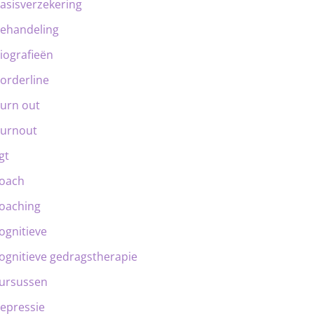
asisverzekering
ehandeling
iografieën
orderline
urn out
urnout
gt
oach
oaching
ognitieve
ognitieve gedragstherapie
ursussen
epressie