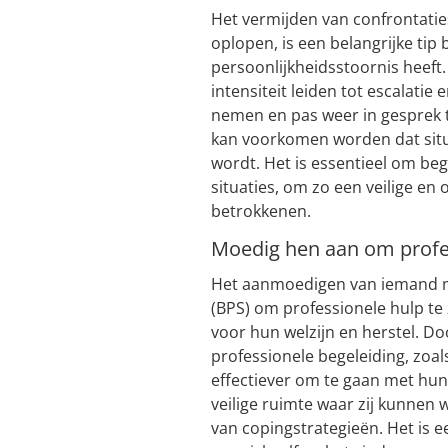
Het vermijden van confrontati
oplopen, is een belangrijke tip
persoonlijkheidsstoornis heef
intensiteit leiden tot escalati
nemen en pas weer in gesprek 
kan voorkomen worden dat situa
wordt. Het is essentieel om begr
situaties, om zo een veilige e
betrokkenen.
Moedig hen aan om profes
Het aanmoedigen van iemand me
(BPS) om professionele hulp te 
voor hun welzijn en herstel. D
professionele begeleiding, zoal
effectiever om te gaan met hu
veilige ruimte waar zij kunnen 
van copingstrategieën. Het is e