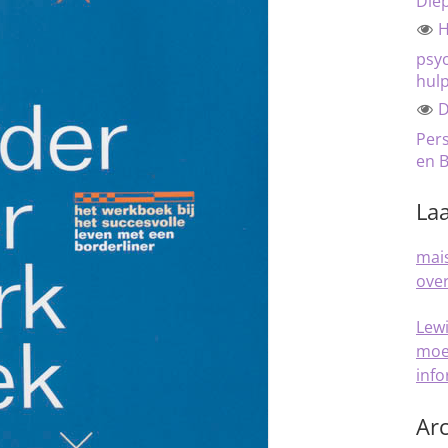
Die
H
psyc
hul
D
Pers
en B
Laa
mais
over
Lew
moe
inf
Arc