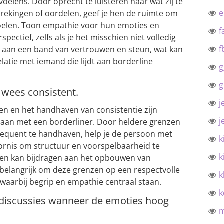
oelens. Door oprecht te luisteren naar wat zij te
ekingen of oordelen, geef je hen de ruimte om
oelen. Toon empathie voor hun emoties en
f
spectief, zelfs als je het misschien niet volledig
f
e aan een band van vertrouwen en steun, wat kan
latie met iemand die lijdt aan borderline
g
g
n wees consistent.
j
zen en het handhaven van consistentie zijn
j
gaan met een borderliner. Door heldere grenzen
equent te handhaven, help je de persoon met
k
ornis om structuur en voorspelbaarheid te
k
id en kan bijdragen aan het opbouwen van
s belangrijk om deze grenzen op een respectvolle
k
 waarbij begrip en empathie centraal staan.
k
 discussies wanneer de emoties hoog