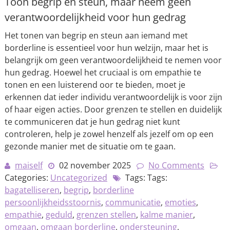
Toon begrip en steun, maar neem geen
verantwoordelijkheid voor hun gedrag
Het tonen van begrip en steun aan iemand met
borderline is essentieel voor hun welzijn, maar het is
belangrijk om geen verantwoordelijkheid te nemen voor
hun gedrag. Hoewel het cruciaal is om empathie te
tonen en een luisterend oor te bieden, moet je
erkennen dat ieder individu verantwoordelijk is voor zijn
of haar eigen acties. Door grenzen te stellen en duidelijk
te communiceren dat je hun gedrag niet kunt
controleren, help je zowel henzelf als jezelf om op een
gezonde manier met de situatie om te gaan.
maiself
02 november 2025
No Comments
Categories:
Uncategorized
Tags: Tags:
bagatelliseren
,
begrip
,
borderline
persoonlijkheidsstoornis
,
communicatie
,
emoties
,
empathie
,
geduld
,
grenzen stellen
,
kalme manier
,
omgaan
,
omgaan borderline
,
ondersteuning
,