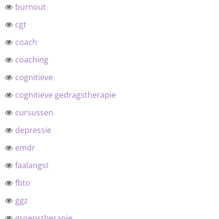
burnout
cgt
coach
coaching
cognitieve
cognitieve gedragstherapie
cursussen
depressie
emdr
faalangst
fbto
ggz
groepstherapie