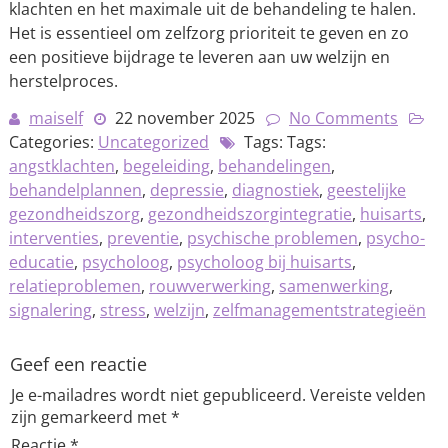
klachten en het maximale uit de behandeling te halen.
Het is essentieel om zelfzorg prioriteit te geven en zo
een positieve bijdrage te leveren aan uw welzijn en
herstelproces.
maiself
22 november 2025
No Comments
Categories:
Uncategorized
Tags: Tags:
angstklachten
,
begeleiding
,
behandelingen
,
behandelplannen
,
depressie
,
diagnostiek
,
geestelijke
gezondheidszorg
,
gezondheidszorgintegratie
,
huisarts
,
interventies
,
preventie
,
psychische problemen
,
psycho-
educatie
,
psycholoog
,
psycholoog bij huisarts
,
relatieproblemen
,
rouwverwerking
,
samenwerking
,
signalering
,
stress
,
welzijn
,
zelfmanagementstrategieën
Geef een reactie
Je e-mailadres wordt niet gepubliceerd.
Vereiste velden
zijn gemarkeerd met
*
Reactie
*