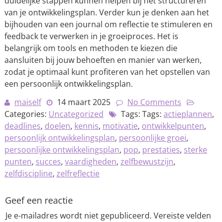
duidelijke stappen kunnen helpen bij het structureren
van je ontwikkelingsplan. Verder kun je denken aan het
bijhouden van een journal om reflectie te stimuleren en
feedback te verwerken in je groeiproces. Het is
belangrijk om tools en methoden te kiezen die
aansluiten bij jouw behoeften en manier van werken,
zodat je optimaal kunt profiteren van het opstellen van
een persoonlijk ontwikkelingsplan.
maiself
14 maart 2025
No Comments
Categories:
Uncategorized
Tags: Tags:
actieplannen
,
deadlines
,
doelen
,
kennis
,
motivatie
,
ontwikkelpunten
,
persoonlijk ontwikkelingsplan
,
persoonlijke groei
,
persoonlijke ontwikkelingsplan
,
pop
,
prestaties
,
sterke
punten
,
succes
,
vaardigheden
,
zelfbewustzijn
,
zelfdiscipline
,
zelfreflectie
Geef een reactie
Je e-mailadres wordt niet gepubliceerd.
Vereiste velden