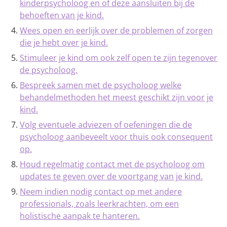
kinderpsycholoog en of deze aansluiten bij de
behoeften van je kind.
Wees open en eerlijk over de problemen of zorgen
die je hebt over je kind.
Stimuleer je kind om ook zelf open te zijn tegenover
de psycholoog.
Bespreek samen met de psycholoog welke
behandelmethoden het meest geschikt zijn voor je
kind.
Volg eventuele adviezen of oefeningen die de
psycholoog aanbeveelt voor thuis ook consequent
op.
Houd regelmatig contact met de psycholoog om
updates te geven over de voortgang van je kind.
Neem indien nodig contact op met andere
professionals, zoals leerkrachten, om een
holistische aanpak te hanteren.