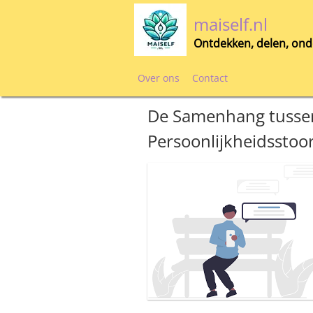
Skip
maiself.nl
to
content
Ontdekken, delen, ond
Over ons
Contact
De Samenhang tussen
Persoonlijkheidsstoo