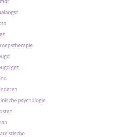
emdr
aalangst
bto
gz
roepstherapie
eugd
eugd ggz
ind
inderen
linische psychologie
osten
man
arcistische