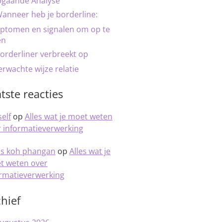
pgaande Analyse
anneer heb je borderline:
ptomen en signalen om op te
en
orderliner verbreekt op
rwachte wijze relatie
tste reacties
elf
op
Alles wat je moet weten
 informatieverwerking
is koh phangan
op
Alles wat je
t weten over
ormatieverwerking
hief