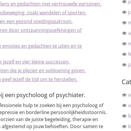
j
oelens en gedachten met vertrouwde personen.
j
msbeweging, zoals wandelen of sporten.
 en een gezond voedingspatroon.
m
eren door ontspanningsoefeningen of
a
m
 emoties en gedachten te uiten en te
f
r jezelf en vier kleine successen.
j
teiten die je plezier en voldoening geven.
geef jezelf de tijd om te herstellen.
Ca
ij een psycholoog of psychiater.
a
fessionele hulp te zoeken bij een psycholoog of
a
depressie en borderline persoonlijkheidsstoornis.
b
rzien van de juiste begeleiding, therapie en
jn afgestemd op jouw behoeften. Door samen te
b