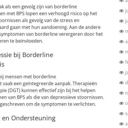
a
k als een gevolg zijn van borderline
j
sen met BPS lopen een verhoogd risico op het
oornissen als gevolg van de stress en
j
epaard gaan met hun aandoening. Aan de andere
m
 symptomen van borderline verergeren door het
ren te beïnvloeden.
a
m
sie bij Borderline
f
is
j
bij mensen met borderline
d
st vaak een geïntegreerde aanpak. Therapieën
pie (DGT) kunnen effectief zijn bij het helpen
n
 van BPS als die van depressieve stoornissen.
o
rgeschreven om de symptomen te verlichten.
s
g en Ondersteuning
a