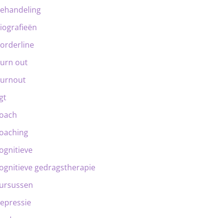
ehandeling
iografieën
orderline
urn out
urnout
gt
oach
oaching
ognitieve
ognitieve gedragstherapie
ursussen
epressie