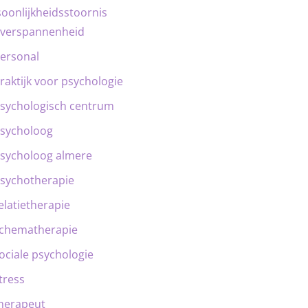
oonlijkheidsstoornis
verspannenheid
ersonal
raktijk voor psychologie
sychologisch centrum
sycholoog
sycholoog almere
sychotherapie
elatietherapie
chematherapie
ociale psychologie
tress
herapeut