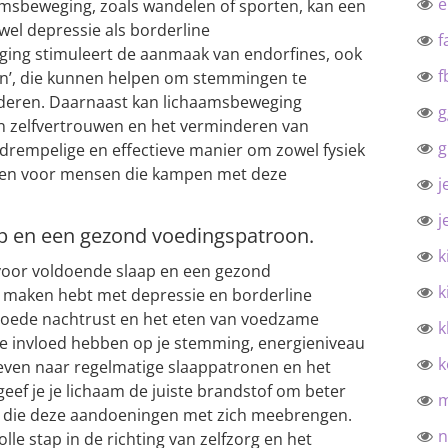
amsbeweging, zoals wandelen of sporten, kan een
wel depressie als borderline
f
ging stimuleert de aanmaak van endorfines, ook
f
n’, die kunnen helpen om stemmingen te
nderen. Daarnaast kan lichaamsbeweging
g
an zelfvertrouwen en het verminderen van
g
gdrempelige en effectieve manier om zowel fysiek
eren voor mensen die kampen met deze
j
j
p en een gezond voedingspatroon.
k
 voor voldoende slaap en een gezond
k
 maken hebt met depressie en borderline
 goede nachtrust en het eten van voedzame
k
ve invloed hebben op je stemming, energieniveau
k
treven naar regelmatige slaappatronen en het
eef je je lichaam de juiste brandstof om beter
n die deze aandoeningen met zich meebrengen.
n
lle stap in de richting van zelfzorg en het