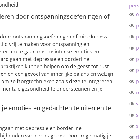
ondheid.
pers
o
deren door ontspanningsoefeningen of
p
 door ontspanningsoefeningen of mindfulness
p
tijd vrij te maken voor ontspanning en
p
eter om te gaan met de intense emoties en
ard gaan met depressie en borderline
p
 praktijken kunnen helpen om de geest tot rust
p
en en een gevoel van innerlijke balans en welzijn
k om zelfzorgtechnieken zoals deze te integreren
p
 je mentale gezondheid te ondersteunen en je
r
s
je emoties en gedachten te uiten en te
s
s
omgaan met depressie en borderline
t bijhouden van een dagboek. Door regelmatig je
t