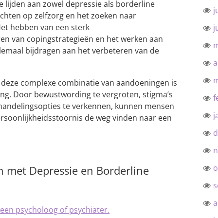
e lijden aan zowel depressie als borderline
j
ichten op zelfzorg en het zoeken naar
Het hebben van een sterk
j
ren van copingstrategieën en het werken aan
m
lemaal bijdragen aan het verbeteren van de
a
m
t deze complexe combinatie van aandoeningen is
ing. Door bewustwording te vergroten, stigma’s
f
ehandelingsopties te verkennen, kunnen mensen
j
rsoonlijkheidsstoornis de weg vinden naar een
d
n
o
n met Depressie en Borderline
s
a
 een psycholoog of psychiater.