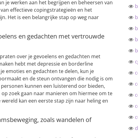
un je werken aan het begrijpen en beheersen van
b
van effectieve copingstrategieën en het
ijn. Het is een belangrijke stap op weg naar
b
b
evoelens en gedachten met vertrouwde
b
b
e praten over je gevoelens en gedachten met
c
 maken hebt met depressie en borderline
je emoties en gedachten te delen, kun je
c
doormaakt en de steun ontvangen die nodig is om
c
personen kunnen een luisterend oor bieden,
u op zoek gaan naar manieren om hiermee om te
c
e wereld kan een eerste stap zijn naar heling en
c
c
aamsbeweging, zoals wandelen of
d