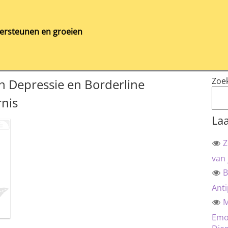
ersteunen en groeien
Zoe
 Depressie en Borderline
rnis
Laa
Z
van 
B
Anti
M
Emot