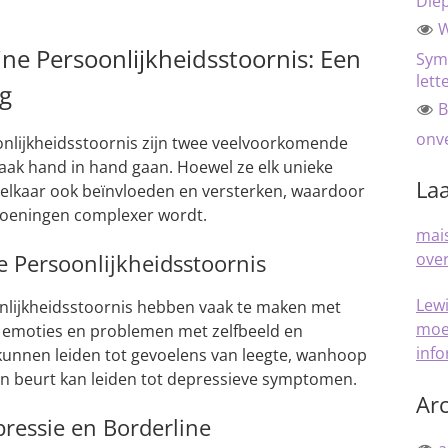
Die
W
ine Persoonlijkheidsstoornis: Een
Sym
lett
g
B
onve
onlijkheidsstoornis zijn twee veelvoorkomende
aak hand in hand gaan. Hoewel ze elk unieke
Laa
lkaar ook beïnvloeden en versterken, waardoor
doeningen complexer wordt.
mais
e Persoonlijkheidsstoornis
over
Lew
lijkheidsstoornis hebben vaak te maken met
moe
 emoties en problemen met zelfbeeld en
inf
kunnen leiden tot gevoelens van leegte, wanhoop
ijn beurt kan leiden tot depressieve symptomen.
Arc
essie en Borderline