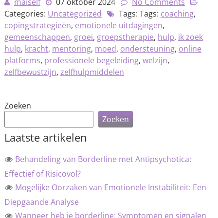
maiself
07 oktober 2024
No Comments
Categories:
Uncategorized
Tags: Tags:
coaching
,
copingstrategieën
,
emotionele uitdagingen
,
gemeenschappen
,
groei
,
groepstherapie
,
hulp
,
ik zoek
hulp
,
kracht
,
mentoring
,
moed
,
ondersteuning
,
online
platforms
,
professionele begeleiding
,
welzijn
,
zelfbewustzijn
,
zelfhulpmiddelen
Zoeken
Zoeken
Laatste artikelen
Behandeling van Borderline met Antipsychotica:
Effectief of Risicovol?
Mogelijke Oorzaken van Emotionele Instabiliteit: Een
Diepgaande Analyse
Wanneer heb je borderline: Symptomen en signalen