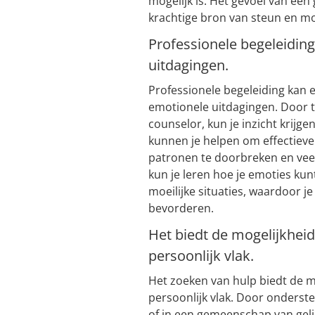
mogelijk is. Het gevoel van een
krachtige bron van steun en mot
Professionele begeleidin
uitdagingen.
Professionele begeleiding kan 
emotionele uitdagingen. Door 
counselor, kun je inzicht krijge
kunnen je helpen om effectieve
patronen te doorbreken en veer
kun je leren hoe je emoties kun
moeilijke situaties, waardoor j
bevorderen.
Het biedt de mogelijkhei
persoonlijk vlak.
Het zoeken van hulp biedt de m
persoonlijk vlak. Door onderste
of in een gemeenschap van gelij