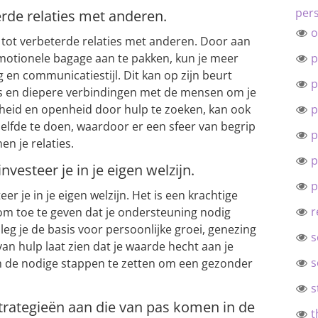
pers
erde relaties met anderen.
o
 tot verbeterde relaties met anderen. Door aan
emotionele bagage aan te pakken, kun je meer
p
ag en communicatiestijl. Dit kan op zijn beurt
p
es en diepere verbindingen met de mensen om je
heid en openheid door hulp te zoeken, kan ook
p
fde te doen, waardoor er een sfeer van begrip
p
n je relaties.
p
nvesteer je in je eigen welzijn.
p
er je in je eigen welzijn. Het is een krachtige
r
 om toe te geven dat je ondersteuning nodig
leg je de basis voor persoonlijke groei, genezing
s
an hulp laat zien dat je waarde hecht aan je
s
om de nodige stappen te zetten om een gezonder
s
gstrategieën aan die van pas komen in de
t