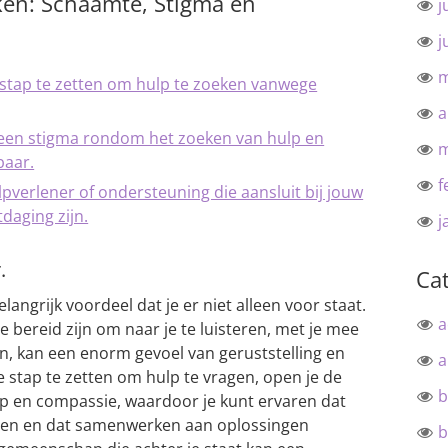
en: Schaamte, Stigma en
j
j
m
e stap te zetten om hulp te zoeken vanwege
a
en stigma rondom het zoeken van hulp en
m
baar.
f
lpverlener of ondersteuning die aansluit bij jouw
daging zijn.
j
.
Ca
langrijk voordeel dat je er niet alleen voor staat.
a
e bereid zijn om naar je te luisteren, met je mee
n, kan een enorm gevoel van geruststelling en
a
stap te zetten om hulp te vragen, open je de
b
p en compassie, waardoor je kunt ervaren dat
den en dat samenwerken aan oplossingen
b