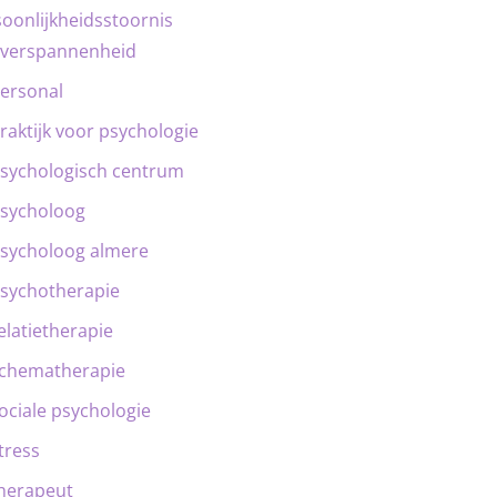
oonlijkheidsstoornis
verspannenheid
ersonal
raktijk voor psychologie
sychologisch centrum
sycholoog
sycholoog almere
sychotherapie
elatietherapie
chematherapie
ociale psychologie
tress
herapeut