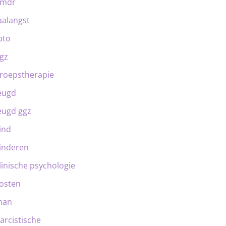
emdr
aalangst
bto
gz
roepstherapie
eugd
eugd ggz
ind
inderen
linische psychologie
osten
man
arcistische