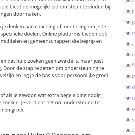
a
pie biedt de mogelijkheid om steun te vinden bij
j
agingen doormaken.
j
 je denken aan coaching of mentoring om je te
m
 specifieke doelen. Online platforms bieden ook
ulpmiddelen en gemeenschappen die begrip en
a
m
en dat hulp zoeken geen zwakte is, maar juist
f
. Door de stap te zetten om ondersteuning te
welzijn en leg je de basis voor persoonlijke groei
j
d
t of als je gewoon wat extra begeleiding nodig
n
te zoeken. Je verdient het om ondersteund te
o
n en groei.
s
a