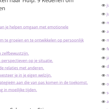
ken naar Hulp: 9 Redenen om
j
en
j
m
 kan je helpen omgaan met emotionele
a
m te groeien en te ontwikkelen op persoonlijk
m
f
zelfbewustzijn.
j
n perspectieven op je situatie.
d
de relaties met anderen.
esteer je in je eigen welzijn.
n
trategieën aan die van pas komen in de toekomst.
o
g in moeilijke tijden.
s
a