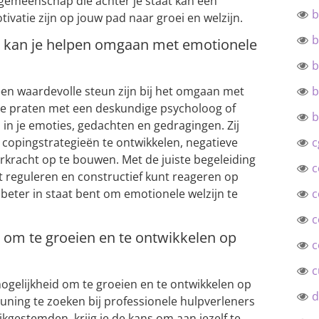
 gemeenschap die achter je staat kan een
b
ivatie zijn op jouw pad naar groei en welzijn.
b
g kan je helpen omgaan met emotionele
b
een waardevolle steun zijn bij het omgaan met
b
te praten met een deskundige psycholoog of
b
n in je emoties, gedachten en gedragingen. Zij
 copingstrategieën te ontwikkelen, negatieve
c
kracht op te bouwen. Met de juiste begeleiding
c
t reguleren en constructief kunt reageren op
e beter in staat bent om emotionele welzijn te
c
c
d om te groeien en te ontwikkelen op
c
c
ogelijkheid om te groeien en te ontwikkelen op
d
uning te zoeken bij professionele hulpverleners
kgestemden, krijg je de kans om aan jezelf te