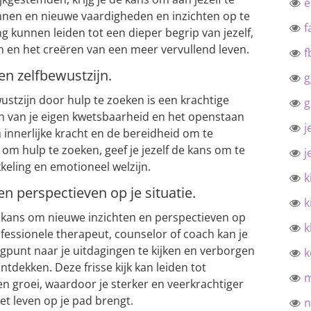
kennen en nieuwe vaardigheden en inzichten op te
f
g kunnen leiden tot een dieper begrip van jezelf,
 en het creëren van een meer vervullend leven.
f
n zelfbewustzijn.
g
stzijn door hulp te zoeken is een krachtige
g
n van je eigen kwetsbaarheid en het openstaan
j
 innerlijke kracht en de bereidheid om te
 om hulp te zoeken, geef je jezelf de kans om te
j
keling en emotioneel welzijn.
k
 en perspectieven op je situatie.
k
de kans om nieuwe inzichten en perspectieven op
k
rofessionele therapeut, counselor of coach kan je
punt naar je uitdagingen te kijken en verborgen
k
tdekken. Deze frisse kijk kan leiden tot
 en groei, waardoor je sterker en veerkrachtiger
t leven op je pad brengt.
n