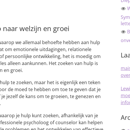
Die
W
Sym
lett
p naar welzijn en groei
B
onve
 waarop we allemaal behoefte hebben aan hulp
at om emotionele uitdagingen, relationele
Laa
of persoonlijke ontwikkeling, het is moedig om
alles alleen aankunnen. Het zoeken van hulp is
mais
n en groei.
over
hulp te zoeken, maar het is eigenlijk een teken
Lew
Door de moed te hebben om toe te geven dat je
moe
je jezelf de kans om te groeien, te genezen en
inf
.
waarop je hulp kunt zoeken, afhankelijk van je
Arc
ofessionele psycholoog of counselor kan helpen
le problemen en het ontwikkelen van effectieve