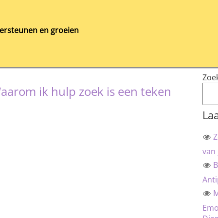
ersteunen en groeien
Zoe
aarom ik hulp zoek is een teken
Laa
Z
van 
B
Anti
M
Emot