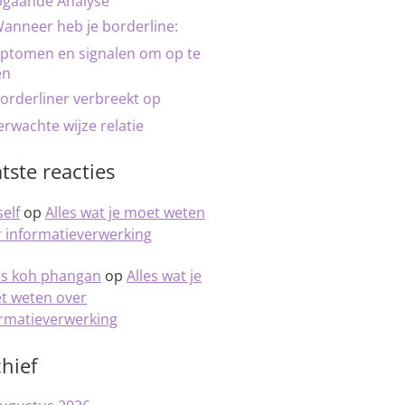
pgaande Analyse
anneer heb je borderline:
ptomen en signalen om op te
en
orderliner verbreekt op
rwachte wijze relatie
tste reacties
elf
op
Alles wat je moet weten
 informatieverwerking
is koh phangan
op
Alles wat je
t weten over
ormatieverwerking
hief