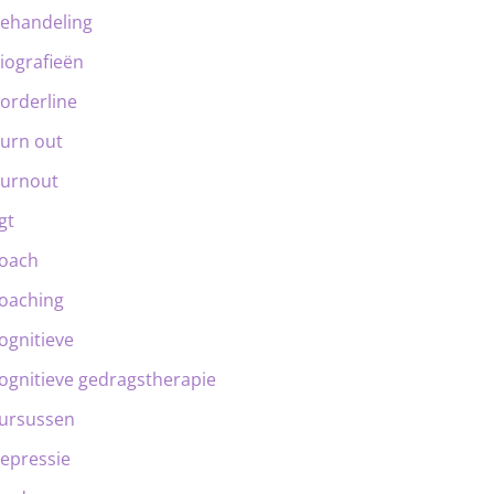
ehandeling
iografieën
orderline
urn out
urnout
gt
oach
oaching
ognitieve
ognitieve gedragstherapie
ursussen
epressie