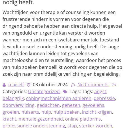
nodig heeft.
Wachttijden voor therapie of counseling kunnen een
frustrerende hindernis vormen voor degenen die
dringend behoefte hebben aan directe hulp. Het gevoel
van ongeduld en urgentie kan versterkt worden
wanneer men zich in een kwetsbare mentale toestand
bevindt en snelle ondersteuning nodig heeft. De lange
wachttijden kunnen leiden tot gevoelens van
machteloosheid en teleurstelling, waardoor het proces
van hulp zoeken bemoeilijkt wordt voor degenen die op
zoek zijn naar onmiddellijke verlichting en begeleiding.
maiself
03 oktober 2024
No Comments
Categories:
Uncategorized
Tags: Tags:
angst
,
belangrijk
,
copingmechanismen aanleren
,
depressie
,
doorverwijzing
,
gedachten
,
genezen
,
gevoelens
,
groeien
,
huisarts
,
hulp
,
hulp zoeken
,
inzicht krijgen
,
kracht
,
mentale gezondheid
,
online platforms
,
professionele ondersteuning
,
stap
,
sterker worden
,