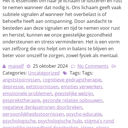
Het is essentieel om naar je lichaam te luisteren en rust
te nemen wanneer dat nodig is. Ons lichaam geeft vaak
subtiele signalen af wanneer het overbelast is of
behoefte heeft aan ontspanning. Door aandacht te
besteden aan deze signalen en tijd te nemen voor rust
en herstel, kunnen we onze geestelijke gezondheid
ondersteunen en stress verminderen. Het is een vorm
van zelfzorg die ons helpt om in balans te blijven en
beter voor onszelf te zorgen, zowel fysiek als mentaal.
maiself
25 oktober 2024
No Comments
Categories:
Uncategorized
Tags: Tags:
angststoornissen
,
cognitieve gedragstherapie
,
depressie
,
eetstoornissen
,
emoties verwerken
,
emotionele problemen
,
geestelijke welzijn
,
gesprekstherapie
,
gezonde relaties opbouwen
,
negatieve denkpatronen doorbreken
,
persoonlijkheidsstoornissen
,
psycho-educatie
,
psychologische
,
psychologische hulp
,
stigma's rond
geestelijke gezondheid doorbreken
,
stress
,
stress