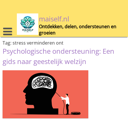
Skip
to
content
maiself.nl
Ontdekken, delen, ondersteunen en
groeien
Tag:
stress verminderen ont
Psychologische ondersteuning: Een
gids naar geestelijk welzijn