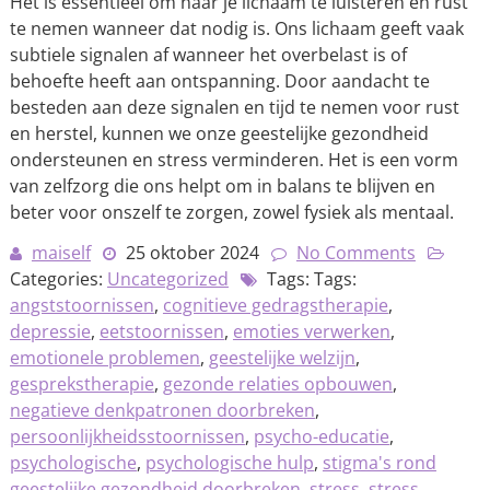
Het is essentieel om naar je lichaam te luisteren en rust
te nemen wanneer dat nodig is. Ons lichaam geeft vaak
subtiele signalen af wanneer het overbelast is of
behoefte heeft aan ontspanning. Door aandacht te
besteden aan deze signalen en tijd te nemen voor rust
en herstel, kunnen we onze geestelijke gezondheid
ondersteunen en stress verminderen. Het is een vorm
van zelfzorg die ons helpt om in balans te blijven en
beter voor onszelf te zorgen, zowel fysiek als mentaal.
maiself
25 oktober 2024
No Comments
Categories:
Uncategorized
Tags: Tags:
angststoornissen
,
cognitieve gedragstherapie
,
depressie
,
eetstoornissen
,
emoties verwerken
,
emotionele problemen
,
geestelijke welzijn
,
gesprekstherapie
,
gezonde relaties opbouwen
,
negatieve denkpatronen doorbreken
,
persoonlijkheidsstoornissen
,
psycho-educatie
,
psychologische
,
psychologische hulp
,
stigma's rond
geestelijke gezondheid doorbreken
,
stress
,
stress