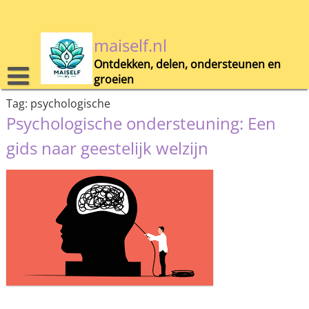
Skip
to
content
maiself.nl
Ontdekken, delen, ondersteunen en
groeien
Tag:
psychologische
Psychologische ondersteuning: Een
gids naar geestelijk welzijn