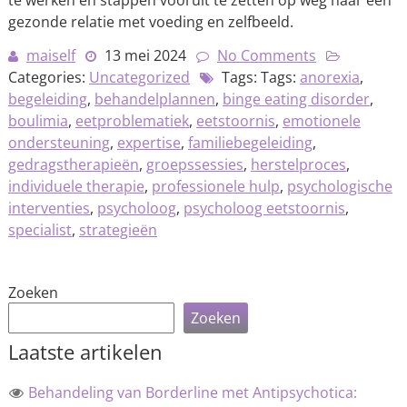
te werken en stappen vooruit te zetten op weg naar een
gezonde relatie met voeding en zelfbeeld.
maiself
13 mei 2024
No Comments
Categories:
Uncategorized
Tags: Tags:
anorexia
,
begeleiding
,
behandelplannen
,
binge eating disorder
,
boulimia
,
eetproblematiek
,
eetstoornis
,
emotionele
ondersteuning
,
expertise
,
familiebegeleiding
,
gedragstherapieën
,
groepssessies
,
herstelproces
,
individuele therapie
,
professionele hulp
,
psychologische
interventies
,
psycholoog
,
psycholoog eetstoornis
,
specialist
,
strategieën
Zoeken
Zoeken
Laatste artikelen
Behandeling van Borderline met Antipsychotica: