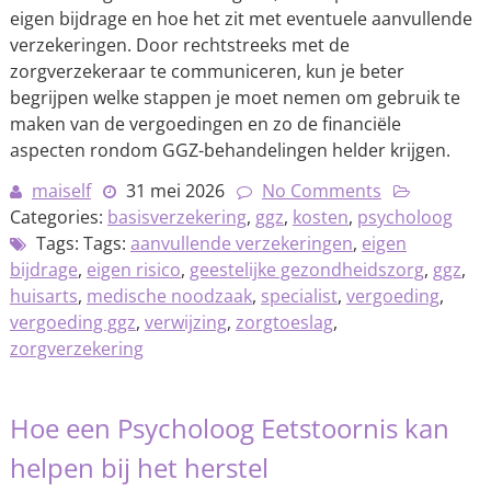
eigen bijdrage en hoe het zit met eventuele aanvullende
verzekeringen. Door rechtstreeks met de
zorgverzekeraar te communiceren, kun je beter
begrijpen welke stappen je moet nemen om gebruik te
maken van de vergoedingen en zo de financiële
aspecten rondom GGZ-behandelingen helder krijgen.
maiself
31 mei 2026
No Comments
Categories:
basisverzekering
,
ggz
,
kosten
,
psycholoog
Tags: Tags:
aanvullende verzekeringen
,
eigen
bijdrage
,
eigen risico
,
geestelijke gezondheidszorg
,
ggz
,
huisarts
,
medische noodzaak
,
specialist
,
vergoeding
,
vergoeding ggz
,
verwijzing
,
zorgtoeslag
,
zorgverzekering
Hoe een Psycholoog Eetstoornis kan
helpen bij het herstel