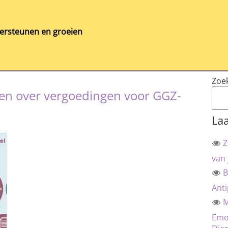
ersteunen en groeien
Zoe
ten over vergoedingen voor GGZ-
Laa
Z
van 
B
Anti
M
Emot