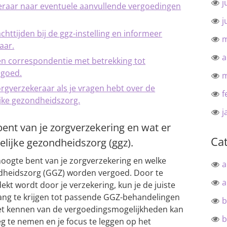
j
keraar naar eventuele aanvullende vergoedingen
j
achttijden bij de ggz-instelling en informeer
m
aar.
a
en correspondentie met betrekking tot
 goed.
m
gverzekeraar als je vragen hebt over de
f
jke gezondheidszorg.
j
bent van je zorgverzekering en wat er
Ca
lijke gezondheidszorg (ggz).
hoogte bent van je zorgverzekering en welke
a
ndheidszorg (GGZ) worden vergoed. Door te
a
ekt wordt door je verzekering, kun je de juiste
g te krijgen tot passende GGZ-behandelingen
b
et kennen van de vergoedingsmogelijkheden kan
b
g te nemen en je focus te leggen op het