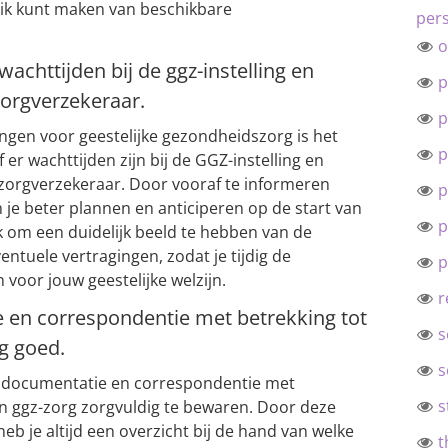
uik kunt maken van beschikbare
pers
o
wachttijden bij de ggz-instelling en
p
zorgverzekeraar.
p
ngen voor geestelijke gezondheidszorg is het
p
er wachttijden zijn bij de GGZ-instelling en
e zorgverzekeraar. Door vooraf te informeren
p
 je beter plannen en anticiperen op de start van
p
jk om een duidelijk beeld te hebben van de
ntuele vertragingen, zodat je tijdig de
p
oor jouw geestelijke welzijn.
r
 en correspondentie met betrekking tot
s
g goed.
s
le documentatie en correspondentie met
s
n ggz-zorg zorgvuldig te bewaren. Door deze
eb je altijd een overzicht bij de hand van welke
t