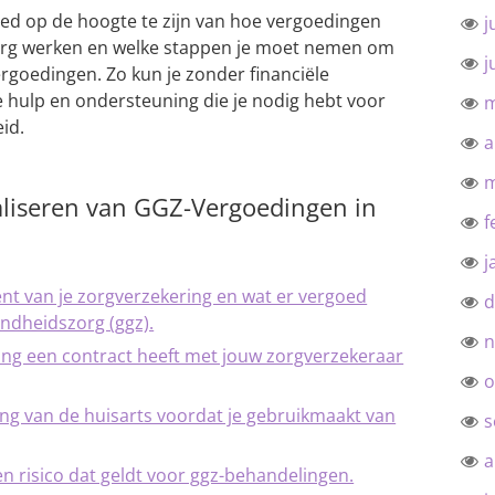
oed op de hoogte te zijn van hoe vergoedingen
j
org werken en welke stappen je moet nemen om
j
goedingen. Zo kun je zonder financiële
e hulp en ondersteuning die je nodig hebt voor
m
id.
a
m
aliseren van GGZ-Vergoedingen in
f
j
ent van je zorgverzekering en wat er vergoed
d
ondheidszorg (ggz).
n
ling een contract heeft met jouw zorgverzekeraar
o
ing van de huisarts voordat je gebruikmaakt van
s
a
n risico dat geldt voor ggz-behandelingen.