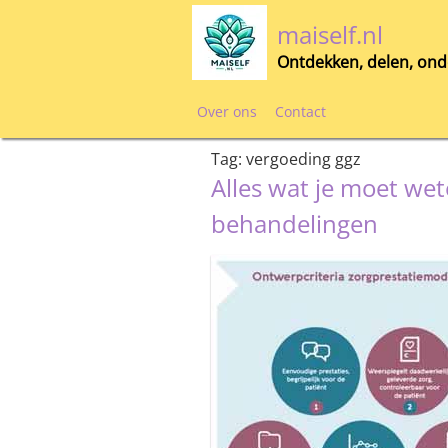
Skip
maiself.nl
to
content
Ontdekken, delen, ond
Over ons
Contact
Tag:
vergoeding ggz
Alles wat je moet we
behandelingen