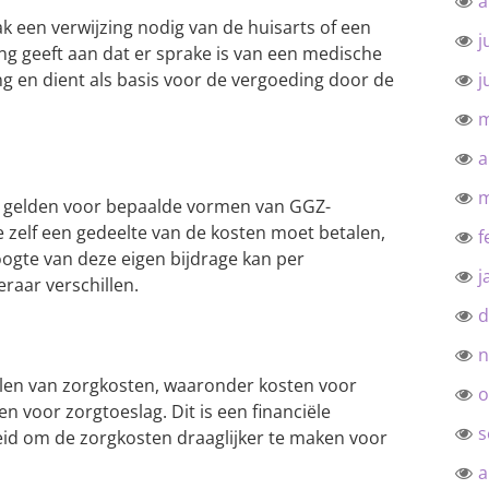
a
k een verwijzing nodig van de huisarts of een
j
ing geeft aan dat er sprake is van een medische
 en dient als basis voor de vergoeding door de
j
m
a
m
e gelden voor bepaalde vormen van GGZ-
e zelf een gedeelte van de kosten moet betalen,
f
oogte van deze eigen bijdrage kan per
j
raar verschillen.
d
n
alen van zorgkosten, waaronder kosten voor
o
 voor zorgtoeslag. Dit is een financiële
s
d om de zorgkosten draaglijker te maken voor
a