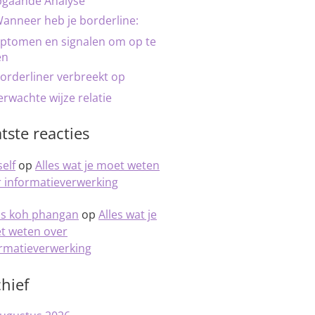
pgaande Analyse
anneer heb je borderline:
ptomen en signalen om op te
en
orderliner verbreekt op
rwachte wijze relatie
tste reacties
elf
op
Alles wat je moet weten
 informatieverwerking
is koh phangan
op
Alles wat je
t weten over
ormatieverwerking
hief