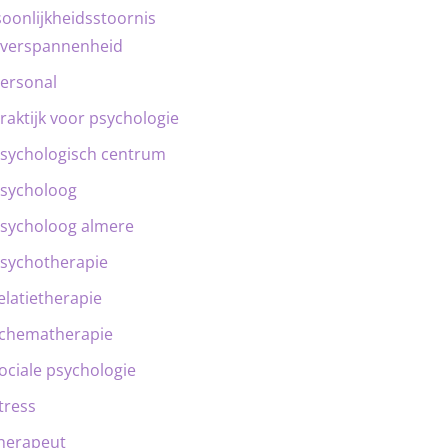
oonlijkheidsstoornis
verspannenheid
ersonal
raktijk voor psychologie
sychologisch centrum
sycholoog
sycholoog almere
sychotherapie
elatietherapie
chematherapie
ociale psychologie
tress
herapeut