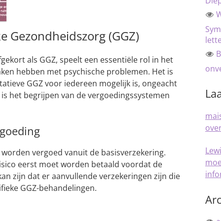
Die
W
Sym
ke Gezondheidszorg (GGZ)
lett
B
gekort als GGZ, speelt een essentiële rol in het
onve
maken hebben met psychische problemen. Het is
itatieve GGZ voor iedereen mogelijk is, ongeacht
Laa
m is het begrijpen van de vergoedingssystemen
mais
over
rgoeding
Lew
worden vergoed vanuit de basisverzekering.
moe
 risico eerst moet worden betaald voordat de
inf
kan zijn dat er aanvullende verzekeringen zijn die
ifieke GGZ-behandelingen.
Arc