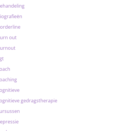
ehandeling
iografieën
orderline
urn out
urnout
gt
oach
oaching
ognitieve
ognitieve gedragstherapie
ursussen
epressie