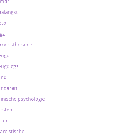
emdr
aalangst
bto
gz
roepstherapie
eugd
eugd ggz
ind
inderen
linische psychologie
osten
man
arcistische