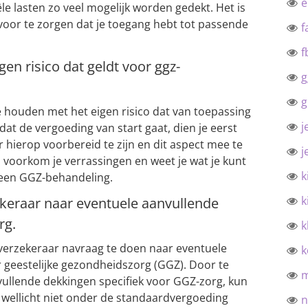
ële lasten zo veel mogelijk worden gedekt. Het is
voor te zorgen dat je toegang hebt tot passende
f
f
en risico dat geldt voor ggz-
g
g
e houden met het eigen risico dat van toepassing
j
at de vergoeding van start gaat, dien je eerst
r hierop voorbereid te zijn en dit aspect mee te
j
, voorkom je verrassingen en weet je wat je kunt
k
 een GGZ-behandeling.
k
ekeraar naar eventuele aanvullende
rg.
k
rgverzekeraar navraag te doen naar eventuele
k
 geestelijke gezondheidszorg (GGZ). Door te
ullende dekkingen specifiek voor GGZ-zorg, kun
n wellicht niet onder de standaardvergoeding
n