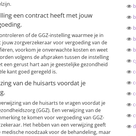
lzijn.
b
elling een contract heeft met jouw
b
goeding.
b
ontroleren of de GGZ-instelling waarmee je in
b
t jouw zorgverzekeraar voor vergoeding van de
ifiëren, voorkom je onverwachte kosten en weet
b
worden volgens de afspraken tussen de instelling
c
t een gerust hart aan je geestelijke gezondheid
le kant goed geregeld is.
c
zing van de huisarts voordat je
c
g.
c
verwijzing van de huisarts te vragen voordat je
c
ezondheidszorg (GGZ). Een verwijzing van de
c
aanmerking te komen voor vergoeding van GGZ-
zekeraar. Het hebben van een verwijzing geeft
d
 de medische noodzaak voor de behandeling, maar