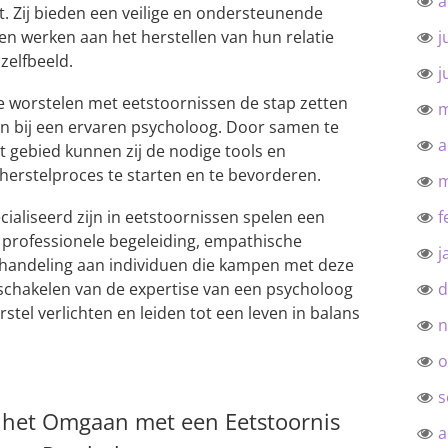
a
t. Zij bieden een veilige en ondersteunende
n werken aan het herstellen van hun relatie
j
zelfbeeld.
j
ie worstelen met eetstoornissen de stap zetten
m
n bij een ervaren psycholoog. Door samen te
a
t gebied kunnen zij de nodige tools en
erstelproces te starten en te bevorderen.
m
ialiseerd zijn in eetstoornissen spelen een
f
n professionele begeleiding, empathische
j
ehandeling aan individuen die kampen met deze
schakelen van de expertise van een psycholoog
d
stel verlichten en leiden tot een leven in balans
n
o
s
r het Omgaan met een Eetstoornis
a