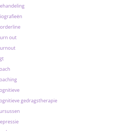
ehandeling
iografieën
orderline
urn out
urnout
gt
oach
oaching
ognitieve
ognitieve gedragstherapie
ursussen
epressie