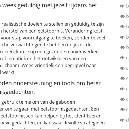
n wees geduldig met jezelf tijdens het
b
b
realistische doelen te stellen en geduldig te zijn
b
an herstel van een eetstoornis. Verandering kost
b
ap voor stap vooruitgang te boeken, zonder te veel
tische verwachtingen te hebben en jezelf de
b
groeien, kun je op een gezonde manier werken
c
roblematiek en het ontwikkelen van een
n lichaam. Wees vriendelijk en begripvol naar
c
el werkt.
c
oden ondersteuning en tools om beter
c
nisgedachten.
c
om gebruik te maken van de geboden
er om te gaan met eetstoornisgedachten. Een
c
eetstoornissen kan helpen bij het identificeren
d
tieve gedachten, en kan waardevolle strategieën