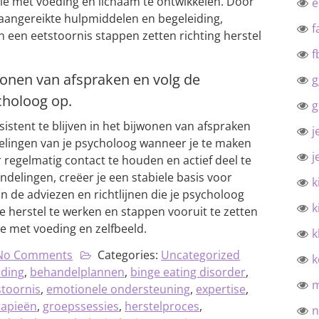
ie met voeding en lichaam te ontwikkelen. Door
 aangereikte hulpmiddelen en begeleiding,
f
n een eetstoornis stappen zetten richting herstel
f
jwonen van afspraken en volg de
g
choloog op.
g
istent te blijven in het bijwonen van afspraken
j
elingen van je psycholoog wanneer je te maken
j
 regelmatig contact te houden en actief deel te
elingen, creëer je een stabiele basis voor
k
an de adviezen en richtlijnen die je psycholoog
k
 je herstel te werken en stappen vooruit te zetten
e met voeding en zelfbeeld.
k
No Comments
Categories:
Uncategorized
k
iding
,
behandelplannen
,
binge eating disorder
,
stoornis
,
emotionele ondersteuning
,
expertise
,
rapieën
,
groepssessies
,
herstelproces
,
n