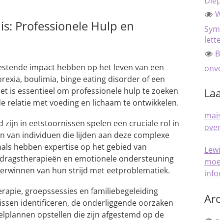
Die
W
is: Professionele Hulp en
Sym
lett
B
estende impact hebben op het leven van een
onve
rexia, boulimia, binge eating disorder of een
et is essentieel om professionele hulp te zoeken
Laa
e relatie met voeding en lichaam te ontwikkelen.
mais
 zijn in eetstoornissen spelen een cruciale rol in
over
 van individuen die lijden aan deze complexe
als hebben expertise op het gebied van
Lew
gedragstherapieën en emotionele ondersteuning
moe
overwinnen van hun strijd met eetproblematiek.
inf
erapie, groepssessies en familiebegeleiding
Arc
ssen identificeren, de onderliggende oorzaken
elplannen opstellen die zijn afgestemd op de