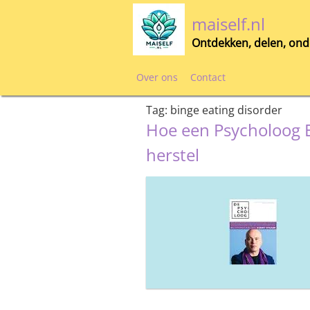
Skip
maiself.nl
to
content
Ontdekken, delen, ond
Over ons
Contact
Tag:
binge eating disorder
Hoe een Psycholoog E
herstel