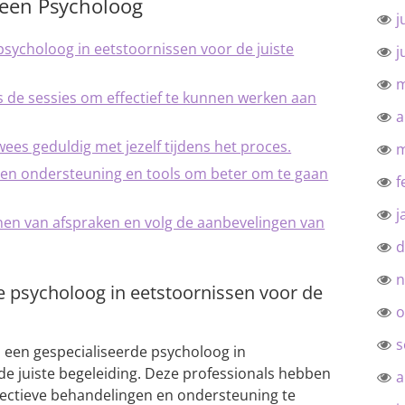
 een Psycholoog
j
psycholoog in eetstoornissen voor de juiste
j
m
s de sessies om effectief te kunnen werken aan
a
wees geduldig met jezelf tijdens het proces.
m
en ondersteuning en tools om beter om te gaan
f
j
wonen van afspraken en volg de aanbevelingen van
d
n
e psycholoog in eetstoornissen voor de
o
s
m een gespecialiseerde psycholoog in
de juiste begeleiding. Deze professionals hebben
a
fectieve behandelingen en ondersteuning te