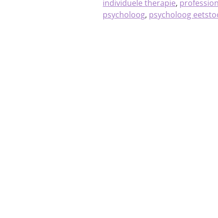
individuele therapie
,
profession
psycholoog
,
psycholoog eetsto