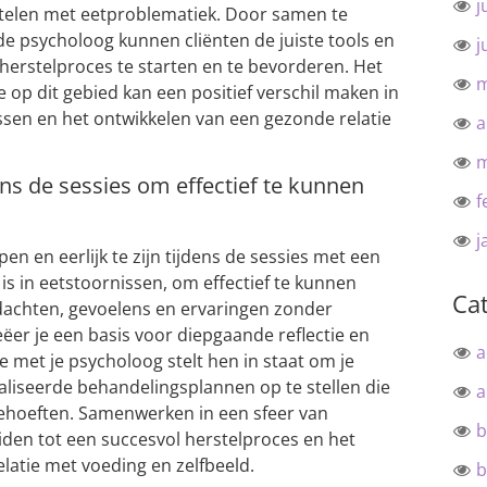
j
stelen met eetproblematiek. Door samen te
e psycholoog kunnen cliënten de juiste tools en
j
erstelproces te starten en te bevorderen. Het
m
 op dit gebied kan een positief verschil maken in
sen en het ontwikkelen van een gezonde relatie
a
m
ens de sessies om effectief te kunnen
f
j
en en eerlijk te zijn tijdens de sessies met een
is in eetstoornissen, om effectief te kunnen
Ca
dachten, gevoelens en ervaringen zonder
ëer je een basis voor diepgaande reflectie en
a
e met je psycholoog stelt hen in staat om je
aliseerde behandelingsplannen op te stellen die
a
 behoeften. Samenwerken in een sfeer van
b
den tot een succesvol herstelproces en het
latie met voeding en zelfbeeld.
b