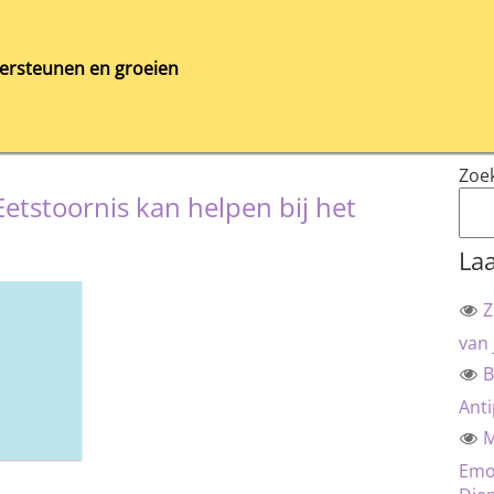
ersteunen en groeien
Zoe
etstoornis kan helpen bij het
Laa
Z
van 
B
Anti
M
Emot