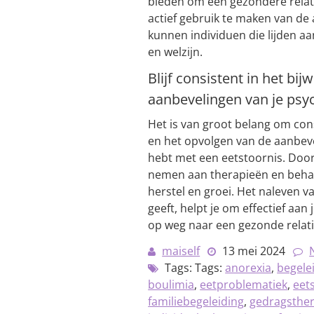
bieden om een gezondere relat
actief gebruik te maken van de
kunnen individuen die lijden aa
en welzijn.
Blijf consistent in het bi
aanbevelingen van je psy
Het is van groot belang om cons
en het opvolgen van de aanbev
hebt met een eetstoornis. Door
nemen aan therapieën en behand
herstel en groei. Het naleven v
geeft, helpt je om effectief aan
op weg naar een gezonde relati
maiself
13 mei 2024
Tags: Tags:
anorexia
,
begele
boulimia
,
eetproblematiek
,
eet
familiebegeleiding
,
gedragsthe