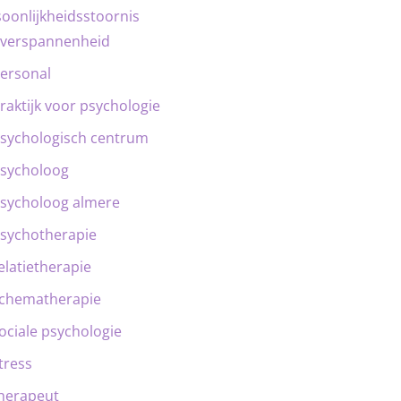
oonlijkheidsstoornis
verspannenheid
ersonal
raktijk voor psychologie
sychologisch centrum
sycholoog
sycholoog almere
sychotherapie
elatietherapie
chematherapie
ociale psychologie
tress
herapeut