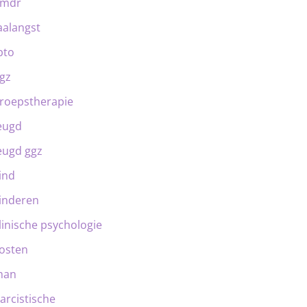
emdr
aalangst
bto
gz
roepstherapie
eugd
eugd ggz
ind
inderen
linische psychologie
osten
man
arcistische