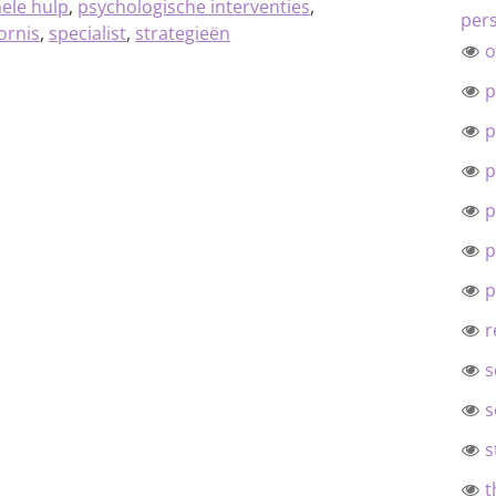
ele hulp
,
psychologische interventies
,
pers
ornis
,
specialist
,
strategieën
o
p
p
p
p
p
p
r
s
s
s
t