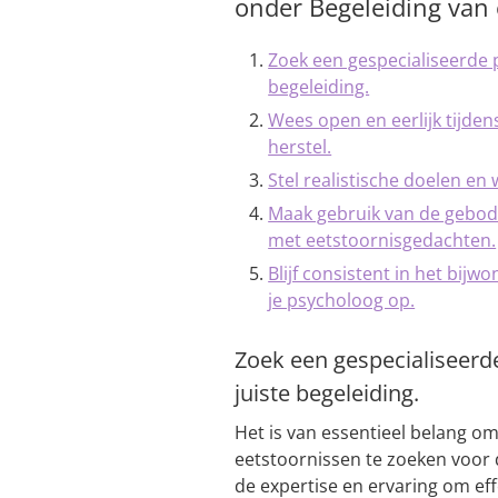
onder Begeleiding van
Zoek een gespecialiseerde 
begeleiding.
Wees open en eerlijk tijden
herstel.
Stel realistische doelen en 
Maak gebruik van de gebod
met eetstoornisgedachten.
Blijf consistent in het bij
je psycholoog op.
Zoek een gespecialiseerd
juiste begeleiding.
Het is van essentieel belang o
eetstoornissen te zoeken voor 
de expertise en ervaring om ef