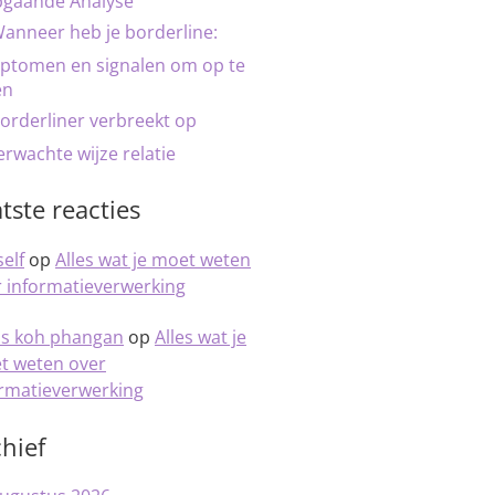
pgaande Analyse
anneer heb je borderline:
ptomen en signalen om op te
en
orderliner verbreekt op
rwachte wijze relatie
tste reacties
elf
op
Alles wat je moet weten
 informatieverwerking
is koh phangan
op
Alles wat je
t weten over
ormatieverwerking
hief