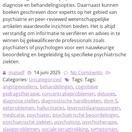
diagnose en behandelingsopties. Daarnaast kunnen
boeken geschreven door experts op het gebied van
psychiatrie en peer-reviewed wetenschappelijke
artikelen waardevolle inzichten bieden. Het is altijd
verstandig om informatie te verifiëren en advies in te
winnen bij gekwalificeerde professionals zoals
psychiaters of psychologen voor een nauwkeurige
beoordeling en begeleiding bij specifieke psychiatrische
ziekten.
maiself
14 juni 2025
No Comments
Categories:
Uncategorized
Tags: Tags:
angstgevoelens
,
behandelingen
,
cognitieve
gedragstherapie
,
concentratieproblemen
,
delusies
,
diagnose stellen
,
diagnostische handboeken
,
dsm-5
,
eetproblemen
,
hallucinaties
,
levensstijlaanpassingen
,
medicatie
,
psychiater
,
psychiatrische beoordelingen
,
psychiatrische ziekten
,
psycholoog
,
psychotherapie
,
slaapproblemen
,
sociale terugtrekking
,
symptomen
,