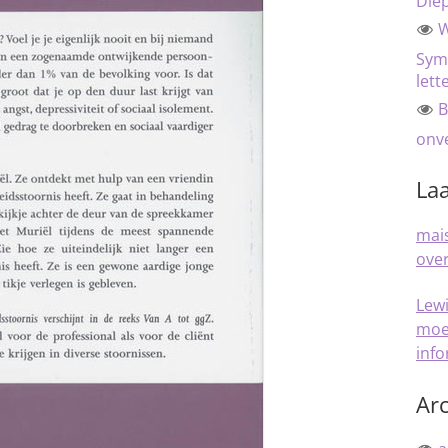
Die
W
Sym
lett
B
onve
Laa
mais
over
Lew
moe
inf
Arc