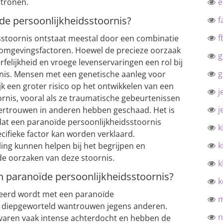
atronen.
de persoonlijkheidsstoornis?
f
f
sstoornis ontstaat meestal door een combinatie
n omgevingsfactoren. Hoewel de precieze oorzaak
g
erfelijkheid en vroege levenservaringen een rol bij
g
rnis. Mensen met een genetische aanleg voor
k een groter risico op het ontwikkelen van een
j
rnis, vooral als ze traumatische gebeurtenissen
j
rtrouwen in anderen hebben geschaad. Het is
dat een paranoïde persoonlijkheidsstoornis
k
cifieke factor kan worden verklaard.
k
ing kunnen helpen bij het begrijpen en
e oorzaken van deze stoornis.
k
n paranoïde persoonlijkheidsstoornis?
k
ieerd wordt met een paranoïde
en diepgeworteld wantrouwen jegens anderen.
n
varen vaak intense achterdocht en hebben de