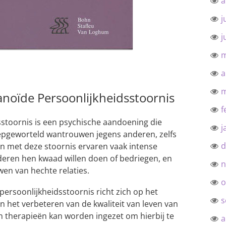
a
j
j
m
a
m
noïde Persoonlijkheidsstoornis
f
stoornis is een psychische aandoening die
j
pgeworteld wantrouwen jegens anderen, zelfs
d
n met deze stoornis ervaren vaak intense
deren hen kwaad willen doen of bedriegen, en
n
n van hechte relaties.
o
ersoonlijkheidsstoornis richt zich op het
s
het verbeteren van de kwaliteit van leven van
 therapieën kan worden ingezet om hierbij te
a