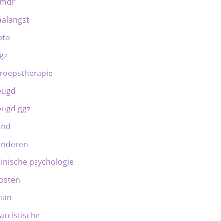
emdr
aalangst
bto
gz
roepstherapie
eugd
eugd ggz
ind
inderen
linische psychologie
osten
man
arcistische