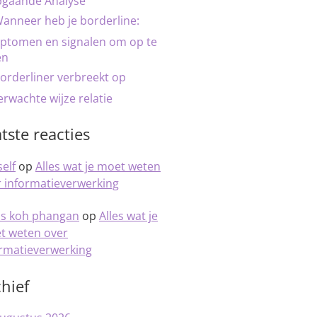
pgaande Analyse
anneer heb je borderline:
ptomen en signalen om op te
en
orderliner verbreekt op
rwachte wijze relatie
tste reacties
elf
op
Alles wat je moet weten
 informatieverwerking
is koh phangan
op
Alles wat je
t weten over
ormatieverwerking
hief