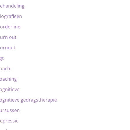
ehandeling
iografieën
orderline
urn out
urnout
gt
oach
oaching
ognitieve
ognitieve gedragstherapie
ursussen
epressie