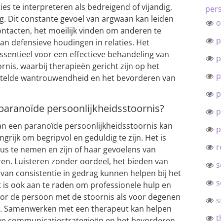
ies te interpreteren als bedreigend of vijandig,
pers
ng. Dit constante gevoel van argwaan kan leiden
o
ontacten, het moeilijk vinden om anderen te
p
n defensieve houdingen in relaties. Het
ssentieel voor een effectieve behandeling van
p
nis, waarbij therapieën gericht zijn op het
p
telde wantrouwendheid en het bevorderen van
p
aranoïde persoonlijkheidsstoornis?
p
an een paranoïde persoonlijkheidsstoornis kan
p
ngrijk om begripvol en geduldig te zijn. Het is
r
us te nemen en zijn of haar gevoelens van
ren. Luisteren zonder oordeel, het bieden van
s
van consistentie in gedrag kunnen helpen bij het
s
is ook aan te raden om professionele hulp en
oor de persoon met de stoornis als voor degenen
s
ing. Samenwerken met een therapeut kan helpen
t
ieve communicatiestrategieën en het bevorderen