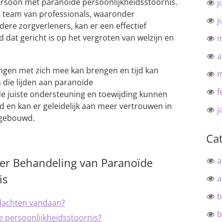
ersoon met paranoïde persoonlijkheidsstoornis.
j
 team van professionals, waaronder
j
ere zorgverleners, kan er een effectief
dat gericht is op het vergroten van welzijn en
m
a
ngen met zich mee kan brengen en tijd kan
m
 die lijden aan paranoïde
f
de juiste ondersteuning en toewijding kunnen
n kan er geleidelijk aan meer vertrouwen in
j
pgebouwd.
Ca
ver Behandeling van Paranoïde
a
is
a
b
dachten vandaan?
b
 persoonlijkheidsstoornis?