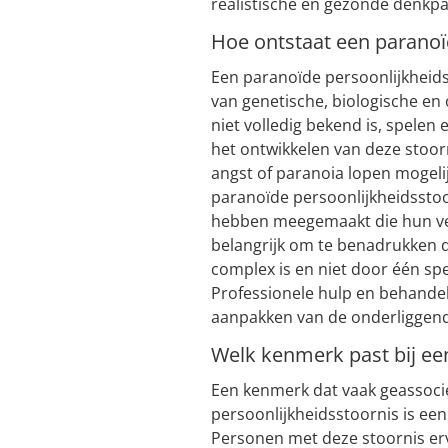
realistische en gezonde denkp
Hoe ontstaat een paranoï
Een paranoïde persoonlijkheid
van genetische, biologische e
niet volledig bekend is, spelen 
het ontwikkelen van deze stoo
angst of paranoia lopen mogelij
paranoïde persoonlijkheidsstoo
hebben meegemaakt die hun ve
belangrijk om te benadrukken 
complex is en niet door één spe
Professionele hulp en behandel
aanpakken van de onderliggend
Welk kenmerk past bij ee
Een kenmerk dat vaak geassoc
persoonlijkheidsstoornis is e
Personen met deze stoornis er