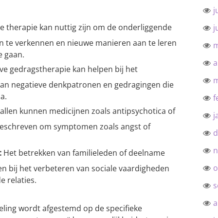
j
e therapie kan nuttig zijn om de onderliggende
j
 te verkennen en nieuwe manieren aan te leren
m
e gaan.
a
ve gedragstherapie kan helpen bij het
m
 van negatieve denkpatronen en gedragingen die
a.
f
llen kunnen medicijnen zoals antipsychotica of
j
geschreven om symptomen zoals angst of
d
n
:
Het betrekken van familieleden of deelname
o
n bij het verbeteren van sociale vaardigheden
 relaties.
s
a
deling wordt afgestemd op de specifieke