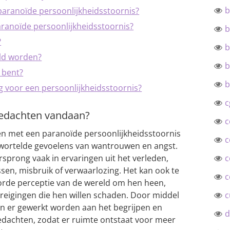
b
paranoïde persoonlijkheidsstoornis?
ranoïde persoonlijkheidsstoornis?
b
?
b
ld worden?
b
 bent?
b
g voor een persoonlijkheidsstoornis?
c
edachten vandaan?
c
n met een paranoïde persoonlijkheidsstoornis
c
wortelde gevoelens van wantrouwen en angst.
prong vaak in ervaringen uit het verleden,
c
sen, misbruik of verwaarlozing. Het kan ook te
c
rde perceptie van de wereld om hen heen,
dreigingen die hen willen schaden. Door middel
c
an er gewerkt worden aan het begrijpen en
d
achten, zodat er ruimte ontstaat voor meer