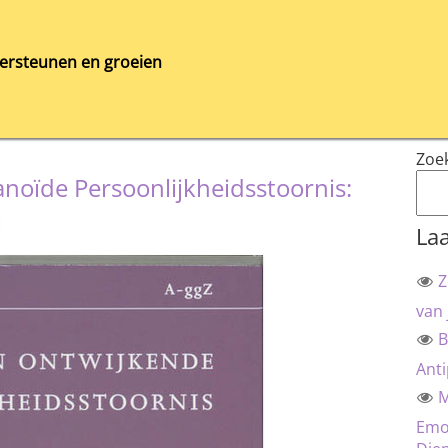
ersteunen en groeien
Zoe
noïde Persoonlijkheidsstoornis:
l
Laa
Z
van 
B
Anti
M
Emot