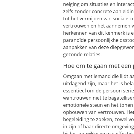
neiging om situaties en interact
zelfs zonder concrete aanleidi
tot het vermijden van sociale c
vertrouwen en het aannemen va
herkennen van dit kenmerk is e
paranoïde persoonlijkheidsstoor
aanpakken van deze diepgewor
gezonde relaties.
Hoe om te gaan met een p
Omgaan met iemand die lijdt a
uitdagend zijn, maar het is bela
essentieel om de persoon serie
wantrouwen niet te bagatellise
emotionele steun en het tonen 
opbouwen van vertrouwen. Het 
begeleiding te zoeken, zowel v
in zijn of haar directe omgev
bij het ontwikkelen van effect