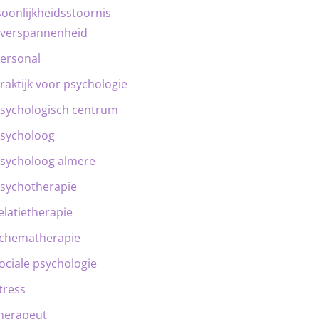
oonlijkheidsstoornis
verspannenheid
ersonal
raktijk voor psychologie
sychologisch centrum
sycholoog
sycholoog almere
sychotherapie
elatietherapie
chematherapie
ociale psychologie
tress
herapeut