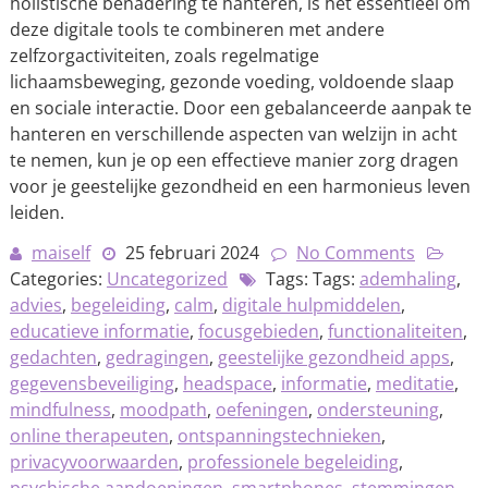
holistische benadering te hanteren, is het essentieel om
deze digitale tools te combineren met andere
zelfzorgactiviteiten, zoals regelmatige
lichaamsbeweging, gezonde voeding, voldoende slaap
en sociale interactie. Door een gebalanceerde aanpak te
hanteren en verschillende aspecten van welzijn in acht
te nemen, kun je op een effectieve manier zorg dragen
voor je geestelijke gezondheid en een harmonieus leven
leiden.
maiself
25 februari 2024
No Comments
Categories:
Uncategorized
Tags: Tags:
ademhaling
,
advies
,
begeleiding
,
calm
,
digitale hulpmiddelen
,
educatieve informatie
,
focusgebieden
,
functionaliteiten
,
gedachten
,
gedragingen
,
geestelijke gezondheid apps
,
gegevensbeveiliging
,
headspace
,
informatie
,
meditatie
,
mindfulness
,
moodpath
,
oefeningen
,
ondersteuning
,
online therapeuten
,
ontspanningstechnieken
,
privacyvoorwaarden
,
professionele begeleiding
,